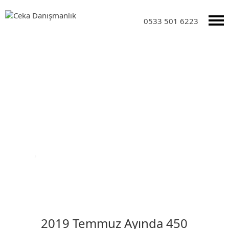
0533 501 6223
DUYURULAR
Anasayfa
›
Duyurular
2019 Temmuz Ayında 450