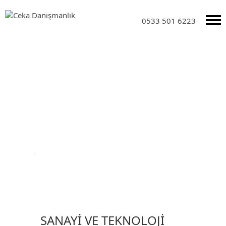
0533 501 6223
DUYURULAR
Anasayfa
›
Duyurular
SANAYİ VE TEKNOLOJİ