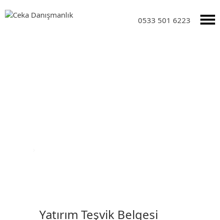
0533 501 6223
DUYURULAR
Anasayfa
›
Duyurular
Yatırım Teşvik Belgesi