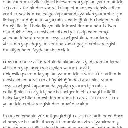
olan Yatırım Teşvik Belgesi kapsamında yapılan yatırımlar için
1/1/2017 tarihinden sonra iktisap olunan veya tahsis edilen
araziler, söz konusu belge kapsamında yapılan yatırımlar için
iktisap olunduğunun veya tahsis edildiğinin bu belgenin bir
örneği ile ilgili belediyeye bildirilmesi durumunda, iktisap
olundukları veya tahsis edildikleri yılı takip eden bütçe
yılından itibaren Yatırım Teşvik Belgesinin tamamlama
vizesinin yapıldığı yılın sonuna kadar geçici emlak vergisi
muafiyetinden faydalanabilecektir.
ÖRNEK 7:
4/3/2016 tarihinde alınan ve 3 yılda tamamlama
vizesinin yapılacağı varsayılan Yatırım Teşvik
Belgesikapsamında yapılan yatırım için 15/6/2017 tarihinde
tahsis edilen 4.500 m2 büyüklüğündeki arazinin, Yatırım
Teşvik Belgesi kapsamında yapılan yatırım için tahsis
edildiğinin 2017 yılı içinde bu belgenin bir örneği ile ilgili
belediyeye bildirilmesi durumunda bu arazi, 2018 ve 2019
yılları için emlak vergisinden muaf olacaktır.
b) Düzenlemenin yürürlüğe girdiği 1/1/2017 tarihinden önce
alınmış ve bu tarih itibarıyla tamamlama vizesi yapılmamış
olan Yatırım Teşvik Belgesi kapsamında yapılan yatırımlar için