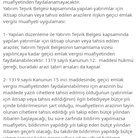
muafiyetinden faydalanamayacaktır.
Yatırım Teşvik Belgesi kapsamında yapılan yatırımlar için
iktisap olunan veya tahsis edilen arazilere ilişkin geçici emlak
vergisi muafiyeti uygulaması:
1- Yapılan düzenleme ile Yatırım Teşvik Belgesi kapsamında
yapılan yatırımlar için iktisap olunan veya tahsis edilen
araziler, Yatırım Teşvik Belgesinin tamamlama vizesi
yapılıncaya kadar geçici emlak vergisi muafiyetinden
faydalanabilecektir. 1319 sayılı Kanunun 12. maddesi hükmü
gereği, buradaki arazi tabiri arsaları da kapsar.
2- 1319 sayılı Kanunun 15 inci maddesinde, geçici emlak
vergisi muafiyetinden faydalanılabilmesi için arazinin bu
maddede yazılı cihetlere tahsis edilmiş olduğunun (yatırımlar
için iktisap veya tahsis edildiğinin) ilgili belediyeye bütçe yılı
içinde bildirilmesinin şart olduğu, muafiyetlerin arazinin tayin
olunan cihetlere tahsis edildiği yılı takip eden bütçe yılından
itibaren başlayacağı, bu süre zarfında bildirim yapılmazsa
muafiyetin, bildirimin yapıldığı yılı takip eden bütçe yılından
itibaren geçerli olacağı, bu takdirde bildirimin yapıldığı bütçe
yılının sonuna kadar geçen yıllara ait muafiyet hakkının