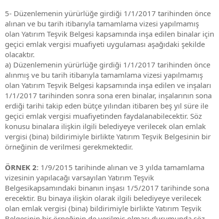
5- Düzenlemenin yürürlüğe girdiği 1/1/2017 tarihinden önce
alınan ve bu tarih itibarıyla tamamlama vizesi yapılmamış
olan Yatırım Teşvik Belgesi kapsamında inşa edilen binalar için
geçici emlak vergisi muafiyeti uygulaması aşağıdaki şekilde
olacaktır.
a) Düzenlemenin yürürlüğe girdiği 1/1/2017 tarihinden önce
alınmış ve bu tarih itibarıyla tamamlama vizesi yapılmamış
olan Yatırım Teşvik Belgesi kapsamında inşa edilen ve inşaları
1/1/2017 tarihinden sonra sona eren binalar, inşalarının sona
erdiği tarihi takip eden bütçe yılından itibaren beş yıl süre ile
geçici emlak vergisi muafiyetinden faydalanabilecektir. Söz
konusu binalara ilişkin ilgili belediyeye verilecek olan emlak
vergisi (bina) bildirimiyle birlikte Yatırım Teşvik Belgesinin bir
örneğinin de verilmesi gerekmektedir.
ÖRNEK 2
: 1/9/2015 tarihinde alınan ve 3 yılda tamamlama
vizesinin yapılacağı varsayılan Yatırım Teşvik
Belgesikapsamındaki binanın inşası 1/5/2017 tarihinde sona
erecektir. Bu binaya ilişkin olarak ilgili belediyeye verilecek
olan emlak vergisi (bina) bildirimiyle birlikte Yatırım Teşvik
Belgesinin bir örneğinin de verilmiş olması durumunda söz