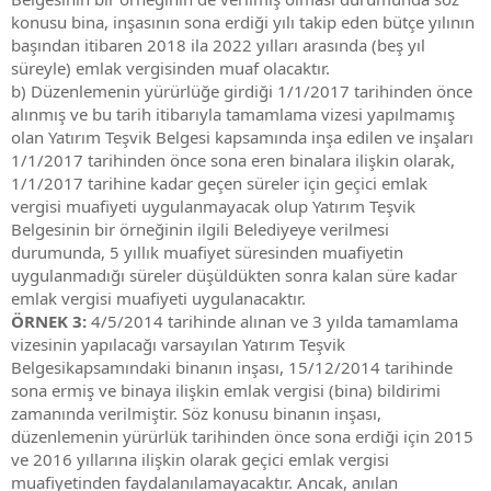
konusu bina, inşasının sona erdiği yılı takip eden bütçe yılının
başından itibaren 2018 ila 2022 yılları arasında (beş yıl
süreyle) emlak vergisinden muaf olacaktır.
b) Düzenlemenin yürürlüğe girdiği 1/1/2017 tarihinden önce
alınmış ve bu tarih itibarıyla tamamlama vizesi yapılmamış
olan Yatırım Teşvik Belgesi kapsamında inşa edilen ve inşaları
1/1/2017 tarihinden önce sona eren binalara ilişkin olarak,
1/1/2017 tarihine kadar geçen süreler için geçici emlak
vergisi muafiyeti uygulanmayacak olup Yatırım Teşvik
Belgesinin bir örneğinin ilgili Belediyeye verilmesi
durumunda, 5 yıllık muafiyet süresinden muafiyetin
uygulanmadığı süreler düşüldükten sonra kalan süre kadar
emlak vergisi muafiyeti uygulanacaktır.
ÖRNEK 3:
4/5/2014 tarihinde alınan ve 3 yılda tamamlama
vizesinin yapılacağı varsayılan Yatırım Teşvik
Belgesikapsamındaki binanın inşası, 15/12/2014 tarihinde
sona ermiş ve binaya ilişkin emlak vergisi (bina) bildirimi
zamanında verilmiştir. Söz konusu binanın inşası,
düzenlemenin yürürlük tarihinden önce sona erdiği için 2015
ve 2016 yıllarına ilişkin olarak geçici emlak vergisi
muafiyetinden faydalanılamayacaktır. Ancak, anılan