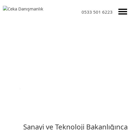
0533 501 6223
DUYURULAR
Anasayfa
›
Duyurular
Sanayi ve Teknoloji Bakanlığınca