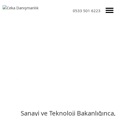
0533 501 6223
DUYURULAR
Anasayfa
›
Duyurular
Sanayi ve Teknoloji Bakanlığınca,