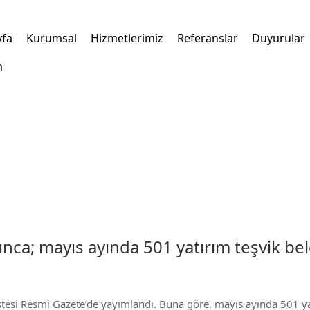
yfa
Kurumsal
Hizmetlerimiz
Referanslar
Duyurular
m
nca; mayıs ayında 501 yatırım teşvik belg
stesi Resmi Gazete’de yayımlandı. Buna göre, mayıs ayında 501 yat