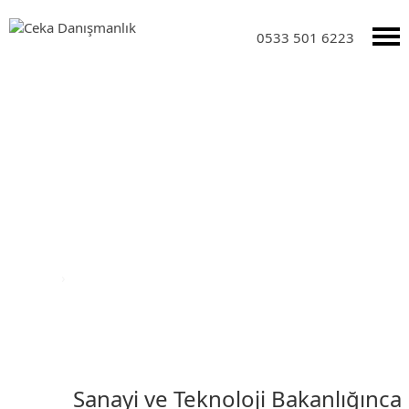
0533 501 6223
DUYURULAR
Anasayfa
›
Duyurular
Sanayi ve Teknoloji Bakanlığınca