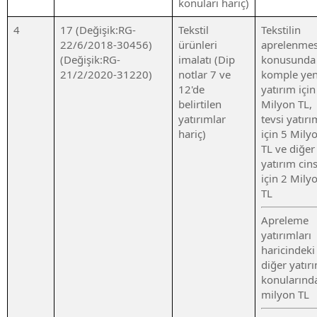
konuları hariç)
4
17 (Değişik:RG-
Tekstil
Tekstilin
22/6/2018-30456)
ürünleri
aprelenmes
(Değişik:RG-
imalatı (Dip
konusunda
21/2/2020-31220)
notlar 7 ve
komple yen
12'de
yatırım içi
belirtilen
Milyon TL,
yatırımlar
tevsi yatırı
hariç)
için 5 Mily
TL ve diğer
yatırım cins
için 2 Mily
TL
Apreleme
yatırımları
haricindeki
diğer yatır
konularınd
milyon TL