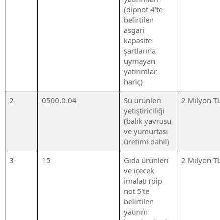
(dipnot 4’te
belirtilen
asgari
kapasite
şartlarına
uymayan
yatırımlar
hariç)
2
0500.0.04
Su ürünleri
2 Milyon T
yetiştiriciliği
(balık yavrusu
ve yumurtası
üretimi dahil)
3
15
Gıda ürünleri
2 Milyon T
ve içecek
imalatı (dip
not 5'te
belirtilen
yatırım