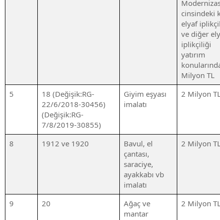
Moderniza
cinsindeki 
elyaf iplikçi
ve diğer el
iplikçiliği
yatırım
konularınd
Milyon TL
5
18 (Değişik:RG-
Giyim eşyası
2 Milyon T
22/6/2018-30456)
imalatı
(Değişik:RG-
7/8/2019-30855)
8
1912 ve 1920
Bavul, el
2 Milyon T
çantası,
saraciye,
ayakkabı vb
imalatı
9
20
Ağaç ve
2 Milyon T
mantar