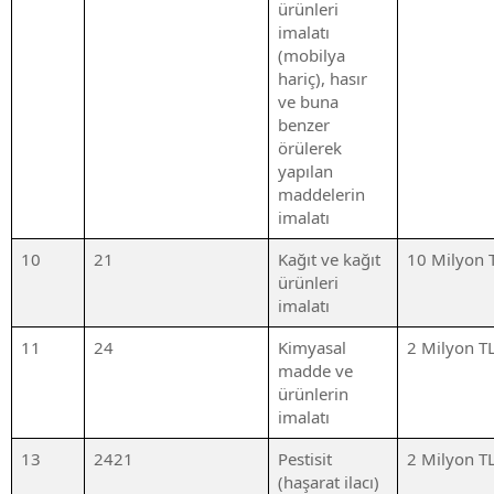
ürünleri
imalatı
(mobilya
hariç), hasır
ve buna
benzer
örülerek
yapılan
maddelerin
imalatı
10
21
Kağıt ve kağıt
10 Milyon 
ürünleri
imalatı
11
24
Kimyasal
2 Milyon T
madde ve
ürünlerin
imalatı
13
2421
Pestisit
2 Milyon T
(haşarat ilacı)