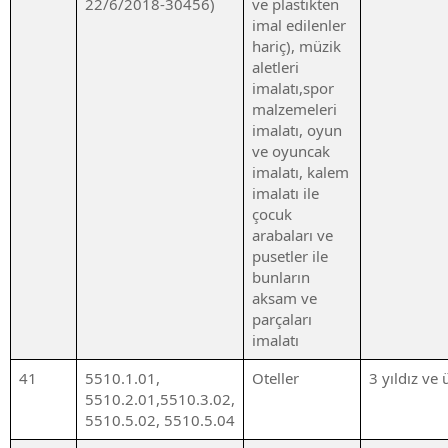
22/6/2018-30456)
ve plastikten
imal edilenler
hariç), müzik
aletleri
imalatı,spor
malzemeleri
imalatı, oyun
ve oyuncak
imalatı, kalem
imalatı ile
çocuk
arabaları ve
pusetler ile
bunların
aksam ve
parçaları
imalatı
41
5510.1.01,
Oteller
3 yıldız ve 
5510.2.01,5510.3.02,
5510.5.02, 5510.5.04