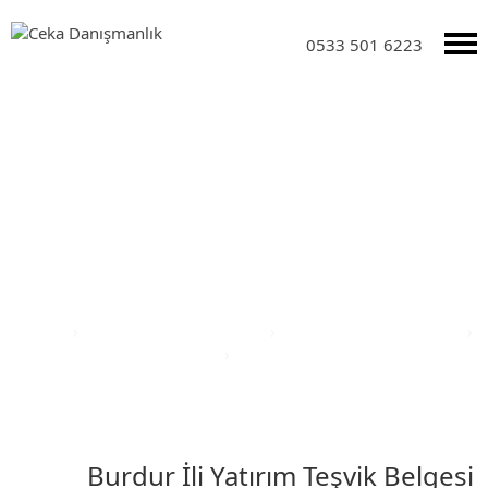
0533 501 6223
Yatırım Teşvik Sektörleri
Anasayfa
›
Yatırım Teşvik Sektörleri
›
Eğitim Yatırım Teşvikleri
›
Türkiye Yatırım Teşvik Belgesi
›
Burdur İli Yatırım Teşvik Belgesi
Burdur İli Yatırım Teşvik Belgesi