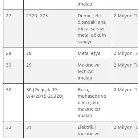
imalatı
27
2720, 273
Demir-çelik
2 Milyon T
dışındaki ana
metal sanayi,
metal döküm
sanayi
28
28
Metal eşya
2 Milyon T
30
29
Makine ve
2 Milyon T
teçhizat
imalatı
32
30 (Değişik:RG-
Büro,
2 Milyon T
8/4/2015-29320)
muhasebe ve
bilgi işlem
makineleri
imalatı
33
31
Elektrikli
2 Milyon T
makine ve