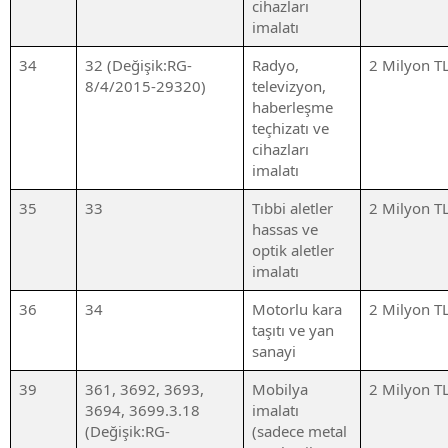
cihazları
imalatı
34
32 (Değişik:RG-
Radyo,
2 Milyon T
8/4/2015-29320)
televizyon,
haberleşme
teçhizatı ve
cihazları
imalatı
35
33
Tıbbi aletler
2 Milyon T
hassas ve
optik aletler
imalatı
36
34
Motorlu kara
2 Milyon T
taşıtı ve yan
sanayi
39
361, 3692, 3693,
Mobilya
2 Milyon T
3694, 3699.3.18
imalatı
(Değişik:RG-
(sadece metal