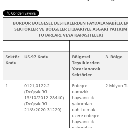
BURDUR BÖLGESEL DESTEKLERDEN FAYDALANABİLECE
SEKTÖRLER VE BÖLGELER İTİBARİYLE ASGARİ YATIRIM
TUTARLARI VEYA KAPASİTELERİ
Sektör
US-97 Kodu
Bölgesel
3. Bölge
Kodu
Teşviklerden
Yararlanacak
Sektörler
1
0121,0122.2
Entegre
2 Milyon T
(Değişik:RG-
damızlık
13/10/2012-28440)
hayvancılık
(Değişik:RG-
yatırımları
21/8/2020-31220)
dahil olmak
üzere entegre
hayvancılık
yatırımları