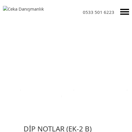
0533 501 6223
Yatırım Teşvik Sektörleri
Anasayfa
›
Yatırım Teşvik Sektörleri
›
Eğitim Yatırım Teşvikleri
›
Türkiye Yatırım Teşvik Belgesi
›
Burdur İli Yatırım Teşvik Belgesi
DİP NOTLAR (EK-2 B)