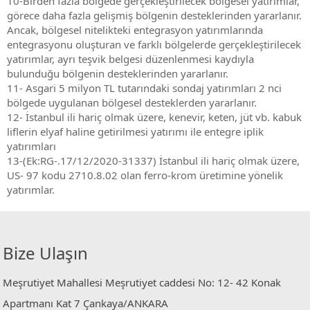
10-Birden fazla bölgede gerçekleştirilecek bölgesel yatırımlar,
görece daha fazla gelişmiş bölgenin desteklerinden yararlanır.
Ancak, bölgesel nitelikteki entegrasyon yatırımlarında
entegrasyonu oluşturan ve farklı bölgelerde gerçekleştirilecek
yatırımlar, ayrı teşvik belgesi düzenlenmesi kaydıyla
bulunduğu bölgenin desteklerinden yararlanır.
11- Asgari 5 milyon TL tutarındaki sondaj yatırımları 2 nci
bölgede uygulanan bölgesel desteklerden yararlanır.
12- İstanbul ili hariç olmak üzere, kenevir, keten, jüt vb. kabuk
liflerin elyaf haline getirilmesi yatırımı ile entegre iplik
yatırımları
13-(Ek:RG-.17/12/2020-31337) İstanbul ili hariç olmak üzere,
US- 97 kodu 2710.8.02 olan ferro-krom üretimine yönelik
yatırımlar.
Bize Ulaşın
Meşrutiyet Mahallesi Meşrutiyet caddesi No: 12- 42 Konak
Apartmanı Kat 7 Çankaya/ANKARA