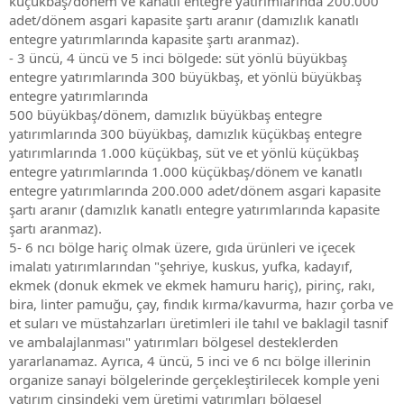
küçükbaş/dönem ve kanatlı entegre yatırımlarında 200.000
adet/dönem asgari kapasite şartı aranır (damızlık kanatlı
entegre yatırımlarında kapasite şartı aranmaz).
- 3 üncü, 4 üncü ve 5 inci bölgede: süt yönlü büyükbaş
entegre yatırımlarında 300 büyükbaş, et yönlü büyükbaş
entegre yatırımlarında
500 büyükbaş/dönem, damızlık büyükbaş entegre
yatırımlarında 300 büyükbaş, damızlık küçükbaş entegre
yatırımlarında 1.000 küçükbaş, süt ve et yönlü küçükbaş
entegre yatırımlarında 1.000 küçükbaş/dönem ve kanatlı
entegre yatırımlarında 200.000 adet/dönem asgari kapasite
şartı aranır (damızlık kanatlı entegre yatırımlarında kapasite
şartı aranmaz).
5- 6 ncı bölge hariç olmak üzere, gıda ürünleri ve içecek
imalatı yatırımlarından "şehriye, kuskus, yufka, kadayıf,
ekmek (donuk ekmek ve ekmek hamuru hariç), pirinç, rakı,
bira, linter pamuğu, çay, fındık kırma/kavurma, hazır çorba ve
et suları ve müstahzarları üretimleri ile tahıl ve baklagil tasnif
ve ambalajlanması" yatırımları bölgesel desteklerden
yararlanamaz. Ayrıca, 4 üncü, 5 inci ve 6 ncı bölge illerinin
organize sanayi bölgelerinde gerçekleştirilecek komple yeni
yatırım cinsindeki yem üretimi yatırımları bölgesel