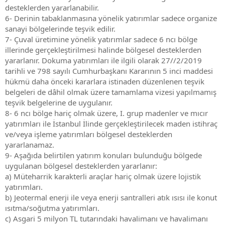
desteklerden yararlanabilir.
6- Derinin tabaklanmasına yönelik yatırımlar sadece organize
sanayi bölgelerinde teşvik edilir.
7- Çuval üretimine yönelik yatırımlar sadece 6 ncı bölge
illerinde gerçekleştirilmesi halinde bölgesel desteklerden
yararlanır. Dokuma yatırımları ile ilgili olarak 27//2/2019
tarihli ve 798 sayılı Cumhurbaşkanı Kararının 5 inci maddesi
hükmü daha önceki kararlara istinaden düzenlenen teşvik
belgeleri de dâhil olmak üzere tamamlama vizesi yapılmamış
teşvik belgelerine de uygulanır.
8- 6 ncı bölge hariç olmak üzere, I. grup madenler ve mıcır
yatırımları ile İstanbul İlinde gerçekleştirilecek maden istihraç
ve/veya işleme yatırımları bölgesel desteklerden
yararlanamaz.
9- Aşağıda belirtilen yatırım konuları bulunduğu bölgede
uygulanan bölgesel desteklerden yararlanır:
a) Müteharrik karakterli araçlar hariç olmak üzere lojistik
yatırımları.
b) Jeotermal enerji ile veya enerji santralleri atık ısısı ile konut
ısıtma/soğutma yatırımları.
c) Asgari 5 milyon TL tutarındaki havalimanı ve havalimanı