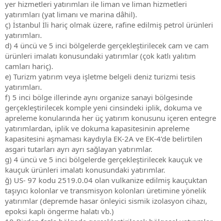
yer hizmetleri yatırımları ile liman ve liman hizmetleri
yatırımları (yat limanı ve marina dâhil).
ç) İstanbul İli hariç olmak üzere, rafine edilmiş petrol ürünleri
yatırımları.
d) 4 üncü ve 5 inci bölgelerde gerçekleştirilecek cam ve cam
ürünleri imalatı konusundaki yatırımlar (çok katlı yalıtım
camları hariç).
e) Turizm yatırım veya işletme belgeli deniz turizmi tesis
yatırımları.
f) 5 inci bölge illerinde aynı organize sanayi bölgesinde
gerçekleştirilecek komple yeni cinsindeki iplik, dokuma ve
apreleme konularında her üç yatırım konusunu içeren entegre
yatırımlardan, iplik ve dokuma kapasitesinin apreleme
kapasitesini aşmaması kaydıyla EK-2A ve EK-4’de belirtilen
asgari tutarları ayrı ayrı sağlayan yatırımlar.
g) 4 üncü ve 5 inci bölgelerde gerçekleştirilecek kauçuk ve
kauçuk ürünleri imalatı konusundaki yatırımlar.
ğ) US- 97 kodu 2519.0.04 olan vulkanize edilmiş kauçuktan
taşıyıcı kolonlar ve transmisyon kolonları üretimine yönelik
yatırımlar (depremde hasar önleyici sismik izolasyon cihazı,
epoksi kaplı öngerme halatı vb.)