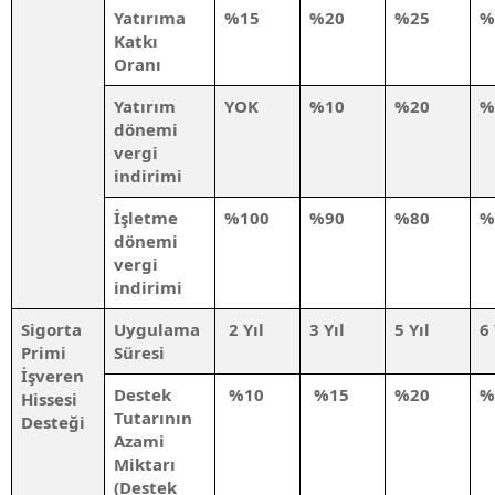
Yatırıma
%15
%20
%25
%
Katkı
Oranı
Yatırım
YOK
%10
%20
%
dönemi
vergi
indirimi
İşletme
%100
%90
%80
%
dönemi
vergi
indirimi
Sigorta
Uygulama
2 Yıl
3 Yıl
5 Yıl
6 
Primi
Süresi
İşveren
Destek
%10
%15
%20
%
Hissesi
Tutarının
Desteği
Azami
Miktarı
(Destek