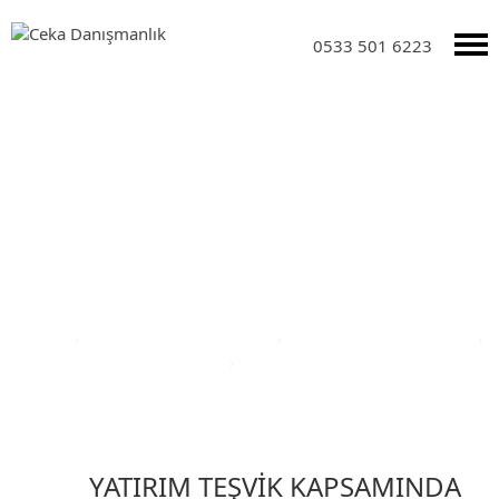
0533 501 6223
Yatırım Teşvik Sektörleri
Anasayfa
›
Yatırım Teşvik Sektörleri
›
Eğitim Yatırım Teşvikleri
›
Türkiye Yatırım Teşvik Belgesi
›
Burdur İli Yatırım Teşvik Belgesi
YATIRIM TEŞVİK KAPSAMINDA