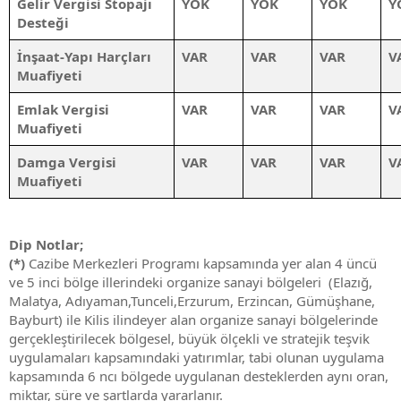
Gelir Vergisi Stopajı
YOK
YOK
YOK
Y
Desteği
İnşaat-Yapı Harçları
VAR
VAR
VAR
V
Muafiyeti
Emlak Vergisi
VAR
VAR
VAR
V
Muafiyeti
Damga Vergisi
VAR
VAR
VAR
V
Muafiyeti
Dip Notlar;
(*)
Cazibe Merkezleri Programı kapsamında yer alan 4 üncü
ve 5 inci bölge illerindeki organize sanayi bölgeleri (Elazığ,
Malatya, Adıyaman,Tunceli,Erzurum, Erzincan, Gümüşhane,
Bayburt) ile Kilis ilindeyer alan organize sanayi bölgelerinde
gerçekleştirilecek bölgesel, büyük ölçekli ve stratejik teşvik
uygulamaları kapsamındaki yatırımlar, tabi olunan uygulama
kapsamında 6 ncı bölgede uygulanan desteklerden aynı oran,
miktar, süre ve şartlarda yararlanır.