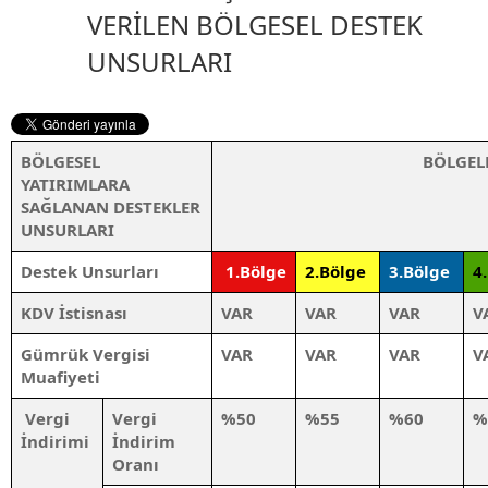
VERİLEN BÖLGESEL DESTEK
UNSURLARI
BÖLGESEL
BÖLGEL
YATIRIMLARA
SAĞLANAN DESTEKLER
UNSURLARI
Destek Unsurları
1.Bölge
2.Bölge
3.Bölge
4
KDV İstisnası
VAR
VAR
VAR
V
Gümrük Vergisi
VAR
VAR
VAR
V
Muafiyeti
Vergi
Vergi
%50
%55
%60
%
İndirimi
İndirim
Oranı