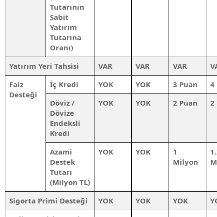
Tutarının
Sabit
Yatırım
Tutarına
Oranı)
Yatırım Yeri Tahsisi
VAR
VAR
VAR
V
Faiz
İç Kredi
YOK
YOK
3 Puan
4
Desteği
Döviz /
YOK
YOK
2 Puan
2
Dövize
Endeksli
Kredi
Azami
YOK
YOK
1
1
Destek
Milyon
M
Tutarı
(
Milyon
TL)
Sigorta Primi Desteği
YOK
YOK
YOK
Y