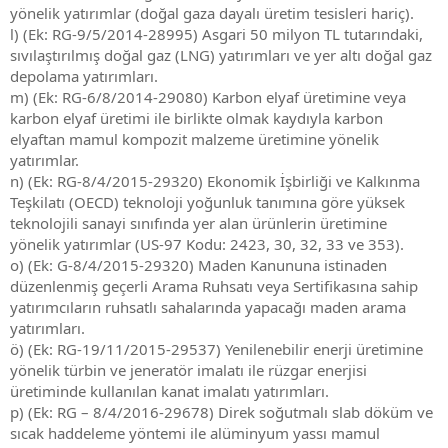
yönelik yatırımlar (doğal gaza dayalı üretim tesisleri hariç).
l) (Ek: RG-9/5/2014-28995) Asgari 50 milyon TL tutarındaki,
sıvılaştırılmış doğal gaz (LNG) yatırımları ve yer altı doğal gaz
depolama yatırımları.
m) (Ek: RG-6/8/2014-29080) Karbon elyaf üretimine veya
karbon elyaf üretimi ile birlikte olmak kaydıyla karbon
elyaftan mamul kompozit malzeme üretimine yönelik
yatırımlar.
n) (Ek: RG-8/4/2015-29320) Ekonomik İşbirliği ve Kalkınma
Teşkilatı (OECD) teknoloji yoğunluk tanımına göre yüksek
teknolojili sanayi sınıfında yer alan ürünlerin üretimine
yönelik yatırımlar (US-97 Kodu: 2423, 30, 32, 33 ve 353).
o) (Ek: G-8/4/2015-29320) Maden Kanununa istinaden
düzenlenmiş geçerli Arama Ruhsatı veya Sertifikasına sahip
yatırımcıların ruhsatlı sahalarında yapacağı maden arama
yatırımları.
ö) (Ek: RG-19/11/2015-29537) Yenilenebilir enerji üretimine
yönelik türbin ve jeneratör imalatı ile rüzgar enerjisi
üretiminde kullanılan kanat imalatı yatırımları.
p) (Ek: RG – 8/4/2016-29678) Direk soğutmalı slab döküm ve
sıcak haddeleme yöntemi ile alüminyum yassı mamul