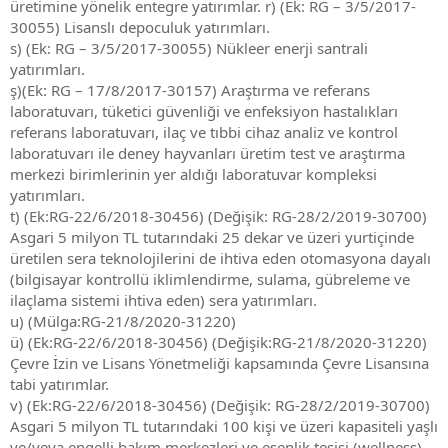
üretimine yönelik entegre yatırımlar. r) (Ek: RG – 3/5/2017-
30055) Lisanslı depoculuk yatırımları.
s) (Ek: RG – 3/5/2017-30055) Nükleer enerji santrali
yatırımları.
ş)(Ek: RG – 17/8/2017-30157) Araştırma ve referans
laboratuvarı, tüketici güvenliği ve enfeksiyon hastalıkları
referans laboratuvarı, ilaç ve tıbbi cihaz analiz ve kontrol
laboratuvarı ile deney hayvanları üretim test ve araştırma
merkezi birimlerinin yer aldığı laboratuvar kompleksi
yatırımları.
t) (Ek:RG-22/6/2018-30456) (Değişik: RG-28/2/2019-30700)
Asgari 5 milyon TL tutarındaki 25 dekar ve üzeri yurtiçinde
üretilen sera teknolojilerini de ihtiva eden otomasyona dayalı
(bilgisayar kontrollü iklimlendirme, sulama, gübreleme ve
ilaçlama sistemi ihtiva eden) sera yatırımları.
u) (Mülga:RG-21/8/2020-31220)
ü) (Ek:RG-22/6/2018-30456) (Değişik:RG-21/8/2020-31220)
Çevre İzin ve Lisans Yönetmeliği kapsamında Çevre Lisansına
tabi yatırımlar.
v) (Ek:RG-22/6/2018-30456) (Değişik: RG-28/2/2019-30700)
Asgari 5 milyon TL tutarındaki 100 kişi ve üzeri kapasiteli yaşlı
ve/veya engelli bakım merkezleri ve esenlik tesisi (wellness)