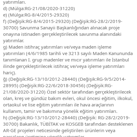
yatırımları.
d) (Mülga:RG-21/08/2020-31220)
e) (Mülga:RG-8/4/2015-29320)
f) (Değişik:RG-8/4/2015-29320) (Değişik:RG-28/2/2019-
30700) Savunma Sanayii Başkanlığından alınacak proje
onayına istinaden gerçekleştirilecek savunma alanındaki
yatırımlar.
g) Maden istihraç yatırımları ve/veya maden işleme
yatırımları (4/6/1985 tarihli ve 3213 sayılı Maden Kanununda
tanımlanan I. grup madenler ve mıcır yatırımları ile İstanbul
ilinde gerçekleştirilecek istihraç ve/veya işleme yatırımları
hariç).
ğ) (Değişik:RG-13/10/2012-28440) (Değişik:RG-9/5/2014-
28995) (Değişik:RG-22/6/2018-30456) (Değişik:RG-
21/08/2020-31220) Özel sektör tarafından gerçekleştirilecek
olan, kreş ve gündüz bakım evleri, okul öncesi eğitim, ilkokul,
ortaokul ve lise eğitim yatırımları ile hava araçlarının
kullanım, tamir ve bakımına yönelik eğitim yatırımları.
h) (Değişik:RG-13/10/2012-28440) (Değişik: RG-28/2/2019-
30700) Bakanlık, TÜBİTAK ve KOSGEB tarafından desteklenen
AR-GE projeleri neticesinde geliştirilen ürünlerin veya
parçaların üretimine yönelik yatırımlar.