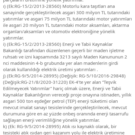
ı) (Ek:RG-15/2/2013-28560) Motorlu kara taşıtları ana
sanayinde gerçekleştirilecek asgari 300 milyon TL tutarındaki
yatırımlar ve asgari 75 milyon TL tutarındaki motor yatırımları
ile asgari 20 milyon TL tutarındaki motor aksamları, aktarma
organları/aksamları ve otomotiv elektroniğine yönelik
yatırımlar.
i) (Ek:RG-15/2/2013-28560) Enerji ve Tabii Kaynaklar
Bakanlığı tarafından düzenlenen geçerli bir maden işletme
ruhsatı ve izni kapsamında 3213 sayılı Maden Kanununun 2
nci maddesinin 4-b grubunda yer alan madenlerin girdi
olarak kullanıldığı elektrik üretimi yatırımları .
j) (Ek:RG-9/5/2014-28995) (Değişik: RG-5/10/2016-29848)
(Değişik:RG-21/8/2020-31220) EK-4’te yer alan “Teşvik
Edilmeyecek Yatırımlar” hariç olmak üzere, Enerji ve Tabii
Kaynaklar Bakanlığının vereceği proje onayına istinaden, yıllık
asgari 500 ton eşdeğer petrol (TEP) enerji tüketimi olan
mevcut imalat sanayi tesislerinde gerçekleştirilecek, mevcut
durumuna göre en az yüzde onbeş oranında enerji tasarrufu
sağlayan enerji verimliliğine yönelik yatırımlar.
k) (Ek: RG-9/5/2014-28995) Atık ısı kaynaklı olarak, bir
tesisteki atık ısıdan geri kazanım yolu ile elektrik üretimine