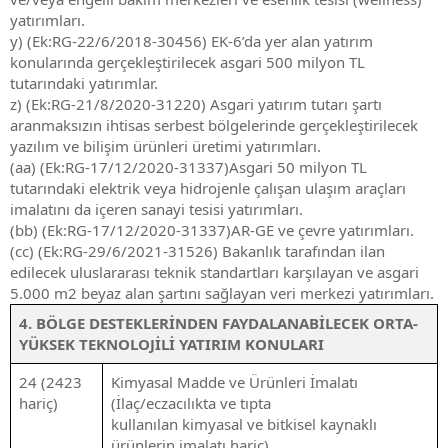
yatırımları.
y) (Ek:RG-22/6/2018-30456) EK-6’da yer alan yatırım
konularında gerçekleştirilecek asgari 500 milyon TL
tutarındaki yatırımlar.
z) (Ek:RG-21/8/2020-31220) Asgari yatırım tutarı şartı
aranmaksızın ihtisas serbest bölgelerinde gerçekleştirilecek
yazılım ve bilişim ürünleri üretimi yatırımları.
(aa) (Ek:RG-17/12/2020-31337)Asgari 50 milyon TL
tutarındaki elektrik veya hidrojenle çalışan ulaşım araçları
imalatını da içeren sanayi tesisi yatırımları.
(bb) (Ek:RG-17/12/2020-31337)AR-GE ve çevre yatırımları.
(cc) (Ek:RG-29/6/2021-31526) Bakanlık tarafından ilan
edilecek uluslararası teknik standartları karşılayan ve asgari
5.000 m2 beyaz alan şartını sağlayan veri merkezi yatırımları.
4. BÖLGE DESTEKLERİNDEN FAYDALANABİLECEK ORTA-
YÜKSEK TEKNOLOJİLİ YATIRIM KONULARI
24 (2423
Kimyasal Madde ve Ürünleri İmalatı
hariç)
(İlaç/eczacılıkta ve tıpta
kullanılan kimyasal ve bitkisel kaynaklı
ürünlerin imalatı hariç)