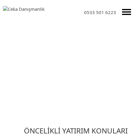
0533 501 6223
Yatırım Teşvik Sektörleri
Anasayfa
›
Yatırım Teşvik Sektörleri
›
Eğitim Yatırım Teşvikleri
›
Türkiye Yatırım Teşvik Belgesi
›
Isparta İli Yatırım Teşvik Belgesi
ÖNCELİKLİ YATIRIM KONULARI