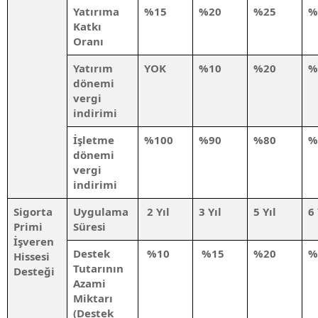
Yatırıma
%15
%20
%25
%
Katkı
Oranı
Yatırım
YOK
%10
%20
%
dönemi
vergi
indirimi
İşletme
%100
%90
%80
%
dönemi
vergi
indirimi
Sigorta
Uygulama
2 Yıl
3 Yıl
5 Yıl
6 
Primi
Süresi
İşveren
Destek
%10
%15
%20
%
Hissesi
Tutarının
Desteği
Azami
Miktarı
(Destek