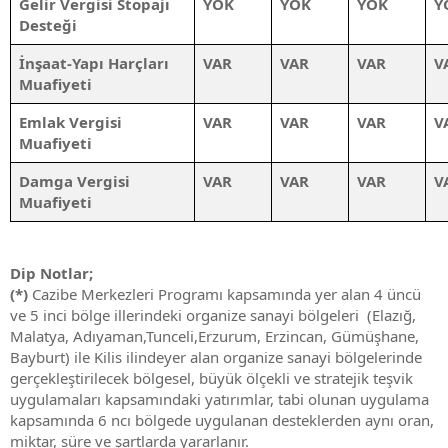
Gelir Vergisi Stopajı
YOK
YOK
YOK
Y
Desteği
İnşaat-Yapı Harçları
VAR
VAR
VAR
V
Muafiyeti
Emlak Vergisi
VAR
VAR
VAR
V
Muafiyeti
Damga Vergisi
VAR
VAR
VAR
V
Muafiyeti
Dip Notlar;
(*)
Cazibe Merkezleri Programı kapsamında yer alan 4 üncü
ve 5 inci bölge illerindeki organize sanayi bölgeleri (Elazığ,
Malatya, Adıyaman,Tunceli,Erzurum, Erzincan, Gümüşhane,
Bayburt) ile Kilis ilindeyer alan organize sanayi bölgelerinde
gerçekleştirilecek bölgesel, büyük ölçekli ve stratejik teşvik
uygulamaları kapsamındaki yatırımlar, tabi olunan uygulama
kapsamında 6 ncı bölgede uygulanan desteklerden aynı oran,
miktar, süre ve şartlarda yararlanır.