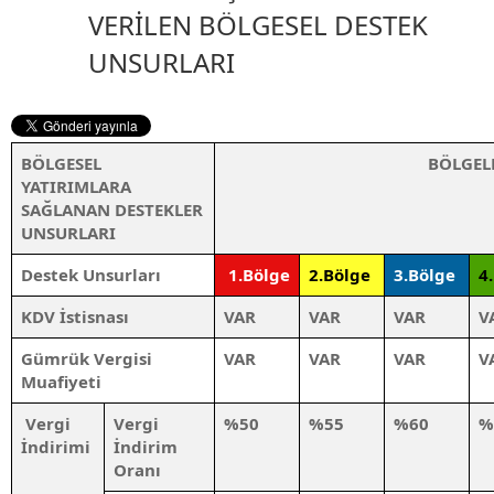
VERİLEN BÖLGESEL DESTEK
UNSURLARI
BÖLGESEL
BÖLGEL
YATIRIMLARA
SAĞLANAN DESTEKLER
UNSURLARI
Destek Unsurları
1.Bölge
2.Bölge
3.Bölge
4
KDV İstisnası
VAR
VAR
VAR
V
Gümrük Vergisi
VAR
VAR
VAR
V
Muafiyeti
Vergi
Vergi
%50
%55
%60
%
İndirimi
İndirim
Oranı