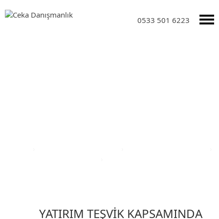
0533 501 6223
Yatırım Teşvik Sektörleri
Anasayfa
›
Yatırım Teşvik Sektörleri
›
Eğitim Yatırım Teşvikleri
›
Türkiye Yatırım Teşvik Belgesi
›
Hatay İli Yatırım Teşvik Belgesi
YATIRIM TEŞVİK KAPSAMINDA