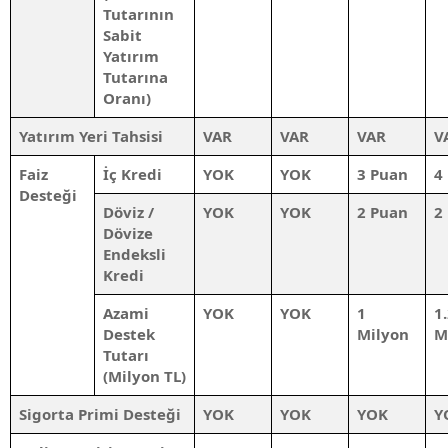
Tutarının
Sabit
Yatırım
Tutarına
Oranı)
Yatırım Yeri Tahsisi
VAR
VAR
VAR
V
Faiz
İç Kredi
YOK
YOK
3 Puan
4
Desteği
Döviz /
YOK
YOK
2 Puan
2
Dövize
Endeksli
Kredi
Azami
YOK
YOK
1
1
Destek
Milyon
M
Tutarı
(
Milyon
TL)
Sigorta Primi Desteği
YOK
YOK
YOK
Y