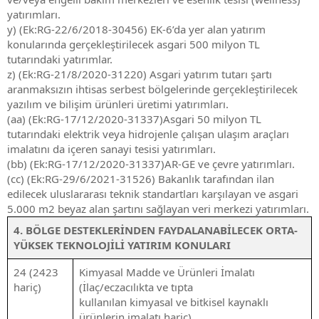
yatırımları.
y) (Ek:RG-22/6/2018-30456) EK-6’da yer alan yatırım
konularında gerçekleştirilecek asgari 500 milyon TL
tutarındaki yatırımlar.
z) (Ek:RG-21/8/2020-31220) Asgari yatırım tutarı şartı
aranmaksızın ihtisas serbest bölgelerinde gerçekleştirilecek
yazılım ve bilişim ürünleri üretimi yatırımları.
(aa) (Ek:RG-17/12/2020-31337)Asgari 50 milyon TL
tutarındaki elektrik veya hidrojenle çalışan ulaşım araçları
imalatını da içeren sanayi tesisi yatırımları.
(bb) (Ek:RG-17/12/2020-31337)AR-GE ve çevre yatırımları.
(cc) (Ek:RG-29/6/2021-31526) Bakanlık tarafından ilan
edilecek uluslararası teknik standartları karşılayan ve asgari
5.000 m2 beyaz alan şartını sağlayan veri merkezi yatırımları.
4. BÖLGE DESTEKLERİNDEN FAYDALANABİLECEK ORTA-
YÜKSEK TEKNOLOJİLİ YATIRIM KONULARI
24 (2423
Kimyasal Madde ve Ürünleri İmalatı
hariç)
(İlaç/eczacılıkta ve tıpta
kullanılan kimyasal ve bitkisel kaynaklı
ürünlerin imalatı hariç)