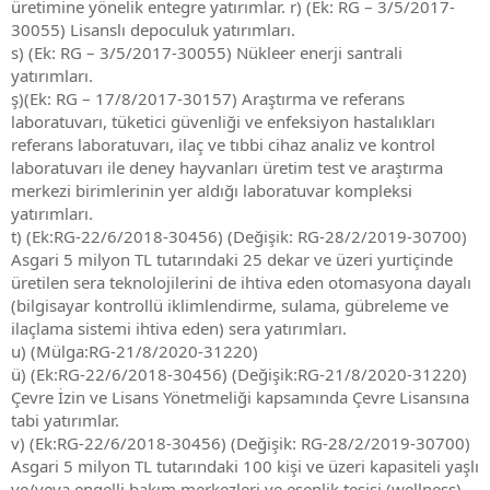
üretimine yönelik entegre yatırımlar. r) (Ek: RG – 3/5/2017-
30055) Lisanslı depoculuk yatırımları.
s) (Ek: RG – 3/5/2017-30055) Nükleer enerji santrali
yatırımları.
ş)(Ek: RG – 17/8/2017-30157) Araştırma ve referans
laboratuvarı, tüketici güvenliği ve enfeksiyon hastalıkları
referans laboratuvarı, ilaç ve tıbbi cihaz analiz ve kontrol
laboratuvarı ile deney hayvanları üretim test ve araştırma
merkezi birimlerinin yer aldığı laboratuvar kompleksi
yatırımları.
t) (Ek:RG-22/6/2018-30456) (Değişik: RG-28/2/2019-30700)
Asgari 5 milyon TL tutarındaki 25 dekar ve üzeri yurtiçinde
üretilen sera teknolojilerini de ihtiva eden otomasyona dayalı
(bilgisayar kontrollü iklimlendirme, sulama, gübreleme ve
ilaçlama sistemi ihtiva eden) sera yatırımları.
u) (Mülga:RG-21/8/2020-31220)
ü) (Ek:RG-22/6/2018-30456) (Değişik:RG-21/8/2020-31220)
Çevre İzin ve Lisans Yönetmeliği kapsamında Çevre Lisansına
tabi yatırımlar.
v) (Ek:RG-22/6/2018-30456) (Değişik: RG-28/2/2019-30700)
Asgari 5 milyon TL tutarındaki 100 kişi ve üzeri kapasiteli yaşlı
ve/veya engelli bakım merkezleri ve esenlik tesisi (wellness)