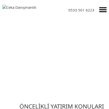
0533 501 6223
Yatırım Teşvik Sektörleri
Anasayfa
›
Yatırım Teşvik Sektörleri
›
Eğitim Yatırım Teşvikleri
›
Türkiye Yatırım Teşvik Belgesi
›
Gaziantep İli Yatırım Teşvik
Belgesi
ÖNCELİKLİ YATIRIM KONULARI