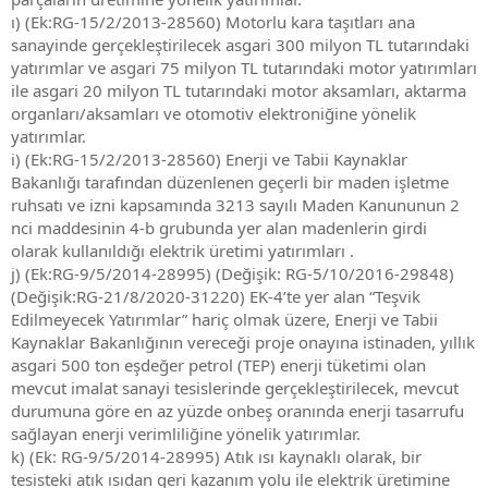
ı) (Ek:RG-15/2/2013-28560) Motorlu kara taşıtları ana
sanayinde gerçekleştirilecek asgari 300 milyon TL tutarındaki
yatırımlar ve asgari 75 milyon TL tutarındaki motor yatırımları
ile asgari 20 milyon TL tutarındaki motor aksamları, aktarma
organları/aksamları ve otomotiv elektroniğine yönelik
yatırımlar.
i) (Ek:RG-15/2/2013-28560) Enerji ve Tabii Kaynaklar
Bakanlığı tarafından düzenlenen geçerli bir maden işletme
ruhsatı ve izni kapsamında 3213 sayılı Maden Kanununun 2
nci maddesinin 4-b grubunda yer alan madenlerin girdi
olarak kullanıldığı elektrik üretimi yatırımları .
j) (Ek:RG-9/5/2014-28995) (Değişik: RG-5/10/2016-29848)
(Değişik:RG-21/8/2020-31220) EK-4’te yer alan “Teşvik
Edilmeyecek Yatırımlar” hariç olmak üzere, Enerji ve Tabii
Kaynaklar Bakanlığının vereceği proje onayına istinaden, yıllık
asgari 500 ton eşdeğer petrol (TEP) enerji tüketimi olan
mevcut imalat sanayi tesislerinde gerçekleştirilecek, mevcut
durumuna göre en az yüzde onbeş oranında enerji tasarrufu
sağlayan enerji verimliliğine yönelik yatırımlar.
k) (Ek: RG-9/5/2014-28995) Atık ısı kaynaklı olarak, bir
tesisteki atık ısıdan geri kazanım yolu ile elektrik üretimine