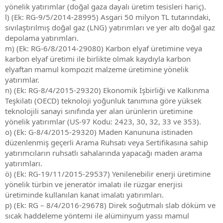
yönelik yatırımlar (doğal gaza dayalı üretim tesisleri hariç).
l) (Ek: RG-9/5/2014-28995) Asgari 50 milyon TL tutarındaki,
sıvılaştırılmış doğal gaz (LNG) yatırımları ve yer altı doğal gaz
depolama yatırımları.
m) (Ek: RG-6/8/2014-29080) Karbon elyaf üretimine veya
karbon elyaf üretimi ile birlikte olmak kaydıyla karbon
elyaftan mamul kompozit malzeme üretimine yönelik
yatırımlar.
n) (Ek: RG-8/4/2015-29320) Ekonomik İşbirliği ve Kalkınma
Teşkilatı (OECD) teknoloji yoğunluk tanımına göre yüksek
teknolojili sanayi sınıfında yer alan ürünlerin üretimine
yönelik yatırımlar (US-97 Kodu: 2423, 30, 32, 33 ve 353).
o) (Ek: G-8/4/2015-29320) Maden Kanununa istinaden
düzenlenmiş geçerli Arama Ruhsatı veya Sertifikasına sahip
yatırımcıların ruhsatlı sahalarında yapacağı maden arama
yatırımları.
ö) (Ek: RG-19/11/2015-29537) Yenilenebilir enerji üretimine
yönelik türbin ve jeneratör imalatı ile rüzgar enerjisi
üretiminde kullanılan kanat imalatı yatırımları.
p) (Ek: RG – 8/4/2016-29678) Direk soğutmalı slab döküm ve
sıcak haddeleme yöntemi ile alüminyum yassı mamul