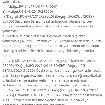
yatırımları.
d) (Mülga:RG-21/08/2020-31220)
e) (Mülga:RG-8/4/2015-29320)
f) (Değişik:RG-8/4/2015-29320) (Değişik:RG-28/2/2019-
30700) Savunma Sanayii Başkanlığından alınacak proje
onayına istinaden gerçekleştirilecek savunma alanındaki
yatırımlar.
g) Maden istihraç yatırımları ve/veya maden işleme
yatırımları (4/6/1985 tarihli ve 3213 sayılı Maden Kanununda
tanımlanan I. grup madenler ve mıcır yatırımları ile İstanbul
ilinde gerçekleştirilecek istihraç ve/veya işleme yatırımları
hariç).
ğ) (Değişik:RG-13/10/2012-28440) (Değişik:RG-9/5/2014-
28995) (Değişik:RG-22/6/2018-30456) (Değişik:RG-
21/08/2020-31220) Özel sektör tarafından gerçekleştirilecek
olan, kreş ve gündüz bakım evleri, okul öncesi eğitim, ilkokul,
ortaokul ve lise eğitim yatırımları ile hava araçlarının
kullanım, tamir ve bakımına yönelik eğitim yatırımları.
h) (Değişik:RG-13/10/2012-28440) (Değişik: RG-28/2/2019-
30700) Bakanlık, TÜBİTAK ve KOSGEB tarafından desteklenen
AR-GE projeleri neticesinde geliştirilen ürünlerin veya
parçaların üretimine yönelik yatırımlar.