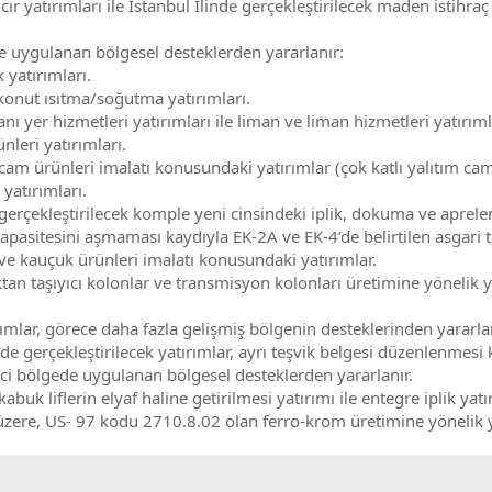
ır yatırımları ile İstanbul İlinde gerçekleştirilecek maden istihra
e uygulanan bölgesel desteklerden yararlanır:
 yatırımları.
le konut ısıtma/soğutma yatırımları.
ı yer hizmetleri yatırımları ile liman ve liman hizmetleri yatırıml
nleri yatırımları.
cam ürünleri imalatı konusundaki yatırımlar (çok katlı yalıtım caml
 yatırımları.
de gerçekleştirilecek komple yeni cinsindeki iplik, dokuma ve apr
asitesini aşmaması kaydıyla EK-2A ve EK-4’de belirtilen asgari tut
 ve kauçuk ürünleri imalatı konusundaki yatırımlar.
an taşıyıcı kolonlar ve transmisyon kolonları üretimine yönelik 
rımlar, görece daha fazla gelişmiş bölgenin desteklerinden yararla
de gerçekleştirilecek yatırımlar, ayrı teşvik belgesi düzenlenmes
nci bölgede uygulanan bölgesel desteklerden yararlanır.
kabuk liflerin elyaf haline getirilmesi yatırımı ile entegre iplik yatı
üzere, US- 97 kodu 2710.8.02 olan ferro-krom üretimine yönelik y