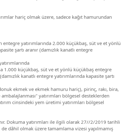
tırımlar hariç olmak üzere, sadece kağıt hamurundan
entegre yatırımlarında 2.000 küçükbaş, süt ve et yönlü
ite şartı aranır (damızlık kanatlı entegre
yatırımlarında
a 1.000 küçükbaş, süt ve et yönlü küçükbaş entegre
amızlık kanatlı entegre yatırımlarında kapasite şartı
(donuk ekmek ve ekmek hamuru hariç), pirinç, rakı, bira,
 ve ambalajlanması" yatırımları bölgesel desteklerden
atırım cinsindeki yem üretimi yatırımları bölgesel
r. Dokuma yatırımları ile ilgili olarak 27//2/2019 tarihli
ri de dâhil olmak üzere tamamlama vizesi yapılmamış