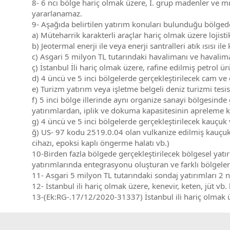
8- 6 ncı bölge hariç olmak üzere, I. grup madenler ve mıc
yararlanamaz.
9- Aşağıda belirtilen yatırım konuları bulunduğu bölged
a) Müteharrik karakterli araçlar hariç olmak üzere lojistik
b) Jeotermal enerji ile veya enerji santralleri atık ısısı i
c) Asgari 5 milyon TL tutarındaki havalimanı ve havaliman
ç) İstanbul İli hariç olmak üzere, rafine edilmiş petrol ürü
d) 4 üncü ve 5 inci bölgelerde gerçekleştirilecek cam ve 
e) Turizm yatırım veya işletme belgeli deniz turizmi tesis
f) 5 inci bölge illerinde aynı organize sanayi bölgesin
yatırımlardan, iplik ve dokuma kapasitesinin apreleme kap
g) 4 üncü ve 5 inci bölgelerde gerçekleştirilecek kauçuk
ğ) US- 97 kodu 2519.0.04 olan vulkanize edilmiş kauçukt
cihazı, epoksi kaplı öngerme halatı vb.)
10-Birden fazla bölgede gerçekleştirilecek bölgesel yatı
yatırımlarında entegrasyonu oluşturan ve farklı bölgeler
11- Asgari 5 milyon TL tutarındaki sondaj yatırımları 2 
12- İstanbul ili hariç olmak üzere, kenevir, keten, jüt vb. 
13-(Ek:RG-.17/12/2020-31337) İstanbul ili hariç olmak 