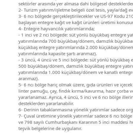
sektörler arasında yer almasa dahi bölgesel desteklerden
2- Turizm yatırım/işletme belgeli özel tesis, yayla/dağ ev
3- 6 ncı bölgede gerçekleştirilecekler ve US-97 Kodu 2
başlayan entegre kağıt ve kağıt ürünleri üretimi konusun
4- Entegre hayvancılık yatırımlarında;
- 1 inci ve 2 nci bölgede: süt yönlü büyükbaş entegre 
yatırımlarında 700 büyükbaş/dönem, damızlık büyükbaş 
küçükbaş entegre yatırımlarında 2.000 küçükbaş/dönem v
yatırımlarında kapasite şartı aranmaz).
- 3 üncü, 4 üncü ve 5 inci bölgede: süt yönlü büyükbaş
500 büyükbaş/dönem, damızlık büyükbaş entegre yatırım
yatırımlarında 1.000 küçükbaş/dönem ve kanatlı entegre 
aranmaz).
5- 6 ncı bölge hariç olmak üzere, gıda ürünleri ve içece
linter pamuğu, çay, fındık kırma/kavurma, hazır çorba ve 
yararlanamaz. Ayrıca, 4 üncü, 5 inci ve 6 ncı bölge iller
desteklerden yararlanabilir.
6- Derinin tabaklanmasına yönelik yatırımlar sadece orga
7- Çuval üretimine yönelik yatırımlar sadece 6 ncı bölge 
ve 798 sayılı Cumhurbaşkanı Kararının 5 inci maddesi 
teşvik belgelerine de uygulanır.