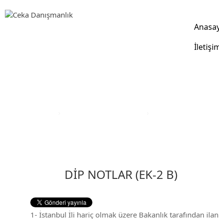
Anasa
İletişi
Yatırım Teşvik Sektörleri
Anasayfa
›
Yatırım Teşvik Sektörleri
›
Eğitim Yatırım Teşvi
DİP NOTLAR (EK-2 B)
1- İstanbul İli hariç olmak üzere Bakanlık tarafından ilan