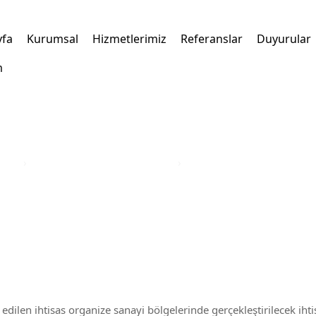
yfa
Kurumsal
Hizmetlerimiz
Referanslar
Duyurular
m
kleri
›
Türkiye Yatırım Teşvik Belgesi
›
Şanlıurfa İli Yatırım Teşvik
 edilen ihtisas organize sanayi bölgelerinde gerçekleştirilecek ihti