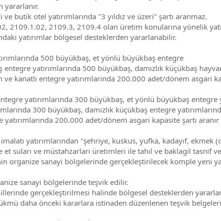
 yararlanır.
i ve butik otel yatırımlarında "3 yıldız ve üzeri" şartı aranmaz.
102, 2109.1.02, 2109.3, 2109.4 olan üretim konularına yönelik ya
daki yatırımlar bölgesel desteklerden yararlanabilir.
yatırımlarında 500 büyükbaş, et yönlü büyükbaş entegre
entegre yatırımlarında 500 büyükbaş, damızlık küçükbaş hayvan 
e kanatlı entegre yatırımlarında 200.000 adet/dönem asgari kapas
 entegre yatırımlarında 300 büyükbaş, et yönlü büyükbaş entegre 
larında 300 büyükbaş, damızlık küçükbaş entegre yatırımlarınd
yatırımlarında 200.000 adet/dönem asgari kapasite şartı aranır (d
k imalatı yatırımlarından "şehriye, kuskus, yufka, kadayıf, ekmek 
et suları ve müstahzarları üretimleri ile tahıl ve baklagil tasnif
inin organize sanayi bölgelerinde gerçekleştirilecek komple yeni y
nize sanayi bölgelerinde teşvik edilir.
illerinde gerçekleştirilmesi halinde bölgesel desteklerden yararlanı
hükmü daha önceki kararlara istinaden düzenlenen teşvik belgele