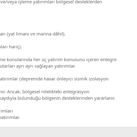
ç ve/veya işleme yatırımları bölgesel desteklerden
arı (yat limanı ve marina dâhil).
arı hariç).
eleme konularında her üç yatırım konusunu içeren entegre
arları ayrı ayrı sağlayan yatırımlar.
yatırımlar (depremde hasar önleyici sismik izolasyon
nır. Ancak, bölgesel nitelikteki entegrasyon
i kaydıyla bulunduğu bölgenin desteklerinden yararlanır.
rımları
atırımlar.