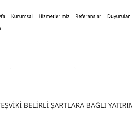
yfa
Kurumsal
Hizmetlerimiz
Referanslar
Duyurular
m
kleri
›
Türkiye Yatırım Teşvik Belgesi
›
Mardin İli Yatırım Teşvik B
TEŞVİKİ BELİRLİ ŞARTLARA BAĞLI YATIR