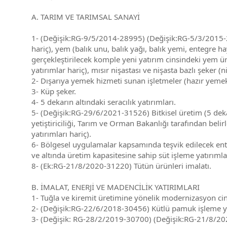
A. TARIM VE TARIMSAL SANAYİ
1- (Değişik:RG-9/5/2014-28995) (Değişik:RG-5/3/2015-29
hariç), yem (balık unu, balık yağı, balık yemi, entegre h
gerçekleştirilecek komple yeni yatırım cinsindeki yem üre
yatırımlar hariç), mısır nişastası ve nişasta bazlı şeker 
2- Dışarıya yemek hizmeti sunan işletmeler (hazır yemek
3- Küp şeker.
4- 5 dekarın altındaki seracılık yatırımları.
5- (Değişik:RG-29/6/2021-31526) Bitkisel üretim (5 dekar v
yetiştiriciliği, Tarım ve Orman Bakanlığı tarafından bel
yatırımları hariç).
6- Bölgesel uygulamalar kapsamında teşvik edilecek entegr
ve altında üretim kapasitesine sahip süt işleme yatırımla
8- (Ek:RG-21/8/2020-31220) Tütün ürünleri imalatı.
B. İMALAT, ENERJİ VE MADENCİLİK YATIRIMLARI
1- Tuğla ve kiremit üretimine yönelik modernizasyon cins
2- (Değişik:RG-22/6/2018-30456) Kütlü pamuk işleme yatır
3- (Değişik: RG-28/2/2019-30700) (Değişik:RG-21/8/2020-3