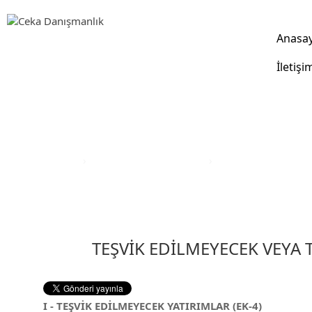
Anasa
İletişi
Yatırım Teşvik Sektörleri
Anasayfa
›
Yatırım Teşvik Sektörleri
›
Eğitim Yatırım Teşvi
TEŞVİK EDİLMEYECEK VEYA 
I - TEŞVİK EDİLMEYECEK YATIRIMLAR (EK-4)