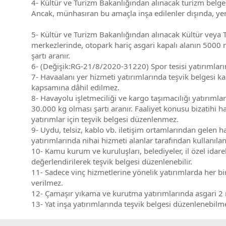
4- Kültür ve Turizm Bakanlığından alınacak turizm belges
Ancak, münhasıran bu amaçla inşa edilenler dışında, yem
5- Kültür ve Turizm Bakanlığından alınacak Kültür veya Tu
merkezlerinde, otopark hariç asgari kapalı alanın 5000 
şartı aranır.
6- (Değişik:RG-21/8/2020-31220) Spor tesisi yatırımların
7- Havaalanı yer hizmeti yatırımlarında teşvik belgesi k
kapsamına dâhil edilmez.
8- Havayolu işletmeciliği ve kargo taşımacılığı yatırıml
30.000 kg olması şartı aranır. Faaliyet konusu bizatihi h
yatırımlar için teşvik belgesi düzenlenmez.
9- Uydu, telsiz, kablo vb. iletişim ortamlarından gelen ha
yatırımlarında nihai hizmeti alanlar tarafından kullanıla
10- Kamu kurum ve kuruluşları, belediyeler, il özel idarel
değerlendirilerek teşvik belgesi düzenlenebilir.
11- Sadece vinç hizmetlerine yönelik yatırımlarda her bir
verilmez.
12- Çamaşır yıkama ve kurutma yatırımlarında asgari 2 mi
13- Yat inşa yatırımlarında teşvik belgesi düzenlenebilme