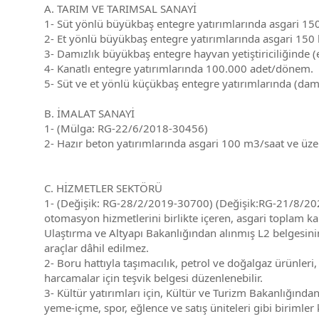
A. TARIM VE TARIMSAL SANAYİ
1- Süt yönlü büyükbaş entegre yatırımlarında asgari 15
2- Et yönlü büyükbaş entegre yatırımlarında asgari 150
3- Damızlık büyükbaş entegre hayvan yetiştiriciliğinde
4- Kanatlı entegre yatırımlarında 100.000 adet/dönem.
5- Süt ve et yönlü küçükbaş entegre yatırımlarında (dam
B. İMALAT SANAYİ
1- (Mülga: RG-22/6/2018-30456)
2- Hazır beton yatırımlarında asgari 100 m3/saat ve üzer
C. HİZMETLER SEKTÖRÜ
1- (Değişik: RG-28/2/2019-30700) (Değişik:RG-21/8/202
otomasyon hizmetlerini birlikte içeren, asgari toplam kapa
Ulaştırma ve Altyapı Bakanlığından alınmış L2 belgesini
araçlar dâhil edilmez.
2- Boru hattıyla taşımacılık, petrol ve doğalgaz ürünleri
harcamalar için teşvik belgesi düzenlenebilir.
3- Kültür yatırımları için, Kültür ve Turizm Bakanlığında
yeme-içme, spor, eğlence ve satış üniteleri gibi birimle