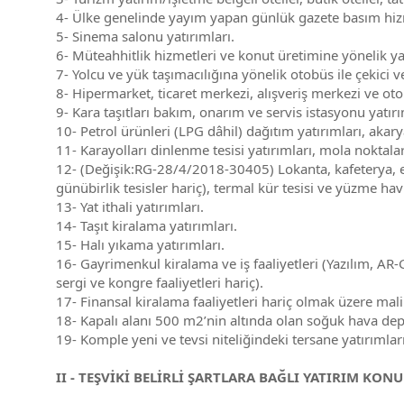
4- Ülke genelinde yayım yapan günlük gazete basım hizmet
5- Sinema salonu yatırımları.
6- Müteahhitlik hizmetleri ve konut üretimine yönelik yat
7- Yolcu ve yük taşımacılığına yönelik otobüs ile çekici ve
8- Hipermarket, ticaret merkezi, alışveriş merkezi ve oto
9- Kara taşıtları bakım, onarım ve servis istasyonu yatırı
10- Petrol ürünleri (LPG dâhil) dağıtım yatırımları, akary
11- Karayolları dinlenme tesisi yatırımları, mola noktalar
12- (Değişik:RG-28/4/2018-30405) Lokanta, kafeterya, eğ
günübirlik tesisler hariç), termal kür tesisi ve yüzme hav
13- Yat ithali yatırımları.
14- Taşıt kiralama yatırımları.
15- Halı yıkama yatırımları.
16- Gayrimenkul kiralama ve iş faaliyetleri (Yazılım, AR-GE 
sergi ve kongre faaliyetleri hariç).
17- Finansal kiralama faaliyetleri hariç olmak üzere mali 
18- Kapalı alanı 500 m2’nin altında olan soğuk hava dep
19- Komple yeni ve tevsi niteliğindeki tersane yatırımları
II - TEŞVİKİ BELİRLİ ŞARTLARA BAĞLI YATIRIM KONU