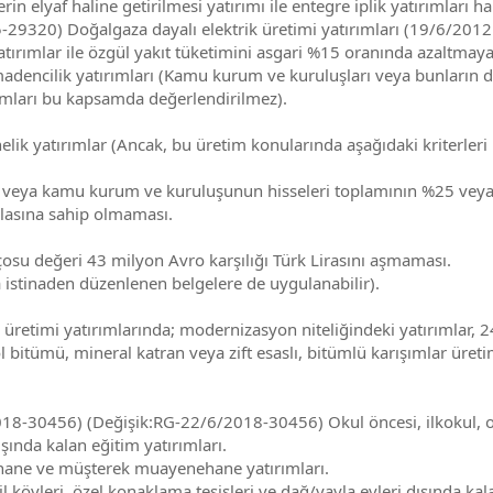
erin elyaf haline getirilmesi yatırımı ile entegre iplik yatırımları har
9320) Doğalgaza dayalı elektrik üretimi yatırımları (19/6/2012
tırımlar ile özgül yakıt tüketimini asgari %15 oranında azaltmaya
adencilik yatırımları (Kamu kurum ve kuruluşları veya bunların do
ımları bu kapsamda değerlendirilmez).
elik yatırımlar (Ancak, bu üretim konularında aşağıdaki kriterleri 
inin veya kamu kurum ve kuruluşunun hisseleri toplamının %25 vey
lasına sahip olmaması.
ançosu değeri 43 milyon Avro karşılığı Türk Lirasını aşmaması.
a istinaden düzenlenen belgelere de uygulanabilir).
etimi yatırımlarında; modernizasyon niteliğindeki yatırımlar, 240 
bitümü, mineral katran veya zift esaslı, bitümlü karışımlar üretim
-30456) (Değişik:RG-22/6/2018-30456) Okul öncesi, ilkokul, ort
şında kalan eğitim yatırımları.
hane ve müşterek muayenehane yatırımları.
atil köyleri, özel konaklama tesisleri ve dağ/yayla evleri dışında k