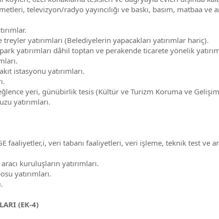
leri, televizyon/radyo yayıncılığı ve baskı, basım, matbaa ve amb
ırımlar.
 treyler yatırımları (Belediyelerin yapacakları yatırımlar hariç).
park yatırımları dâhil toptan ve perakende ticarete yönelik yatırım
mları.
akıt istasyonu yatırımları.
ı.
lence yeri, günübirlik tesis (Kültür ve Turizm Koruma ve Gelişim
uzu yatırımları.
faaliyetler,i, veri tabanı faaliyetleri, veri işleme, teknik test ve an
aracı kuruluşların yatırımları.
osu yatırımları.
.
LARI (EK-4)