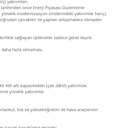
iç) yatırımları.
 tarihinden önce Enerji Piyasası Düzenleme
 yönelik modernizasyon cinslerindeki yatırımlar hariç).
ğrudan iştirakleri ile yapılan anlaşmalara istinaden
birlikte sağlayan işletmeler sadece genel teşvik
a daha fazla olmaması.
KW altı kapasitedeki (çatı dâhil) yatırımlar.
ine yönelik yatırımlar.
aokul, lise ve yükseköğretim ile hava araçlarının
alan turizm konaklama tesisleri.