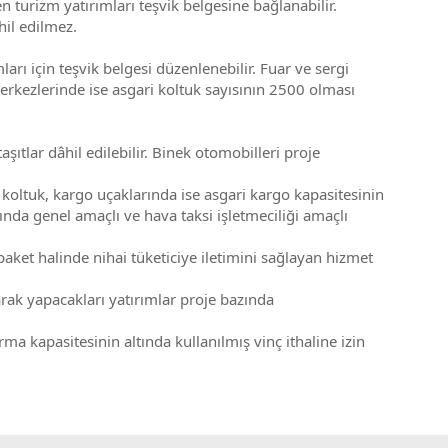
 turizm yatırımları teşvik belgesine bağlanabilir.
hil edilmez.
arı için teşvik belgesi düzenlenebilir. Fuar ve sergi
erkezlerinde ise asgari koltuk sayısının 2500 olması
ıtlar dâhil edilebilir. Binek otomobilleri proje
 koltuk, kargo uçaklarında ise asgari kargo kapasitesinin
şında genel amaçlı ve hava taksi işletmeciliği amaçlı
 paket halinde nihai tüketiciye iletimini sağlayan hizmet
larak yapacakları yatırımlar proje bazında
ma kapasitesinin altında kullanılmış vinç ithaline izin