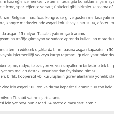
ini haiz eğlence merkezi ve temalı tesis gibi konaklama içermeyen
e-içme, spor, eğlence ve satış üniteleri gibi birimler kapsama dâ
rizm Belgesini haiz fuar, kongre, sergi ve gösteri merkezi yatırıml
m2, kongre merkezlerinde asgari koltuk sayısının 1000, gösteri m
da asgari 15 milyon TL sabit yatırım şartı aranır.
apsamına trafiğe çıkmayan ve sadece apronda kullanılan motorlu taş
arında temin edilecek uçaklarda birim başına asgari kapasitenin 50
avayolu işletmeciliği ve/veya kargo taşımacılığı olan yatırımlar dı
berleşme, radyo, televizyon ve veri sinyallerini birleştirip tek bir
n yatırım malları destek unsurlarından faydalandırılmaz.
eri, birlik, kooperatif vb. kuruluşların görev alanlarına yönelik o
 vinç için asgari 100 ton kaldırma kapasitesi aranır. 500 ton kaldır
lyon TL sabit yatırım şartı aranır.
si için yat boyunun asgari 24 metre olması şartı aranır.