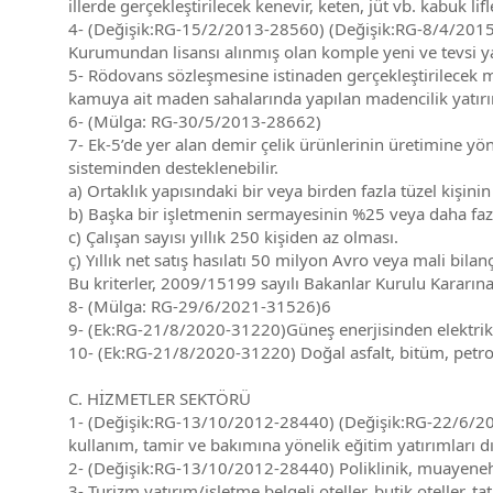
illerde gerçekleştirilecek kenevir, keten, jüt vb. kabuk lifl
4- (Değişik:RG-15/2/2013-28560) (Değişik:RG-8/4/2015-2
Kurumundan lisansı alınmış olan komple yeni ve tevsi ya
5- Rödovans sözleşmesine istinaden gerçekleştirilecek m
kamuya ait maden sahalarında yapılan madencilik yatır
6- (Mülga: RG-30/5/2013-28662)
7- Ek-5’de yer alan demir çelik ürünlerinin üretimine yön
sisteminden desteklenebilir.
a) Ortaklık yapısındaki bir veya birden fazla tüzel kiş
b) Başka bir işletmenin sermayesinin %25 veya daha faz
c) Çalışan sayısı yıllık 250 kişiden az olması.
ç) Yıllık net satış hasılatı 50 milyon Avro veya mali bil
Bu kriterler, 2009/15199 sayılı Bakanlar Kurulu Kararın
8- (Mülga: RG-29/6/2021-31526)6
9- (Ek:RG-21/8/2020-31220)Güneş enerjisinden elektrik ür
10- (Ek:RG-21/8/2020-31220) Doğal asfalt, bitüm, petrol 
C. HİZMETLER SEKTÖRÜ
1- (Değişik:RG-13/10/2012-28440) (Değişik:RG-22/6/2018
kullanım, tamir ve bakımına yönelik eğitim yatırımları dı
2- (Değişik:RG-13/10/2012-28440) Poliklinik, muayene
3- Turizm yatırım/işletme belgeli oteller, butik oteller, t