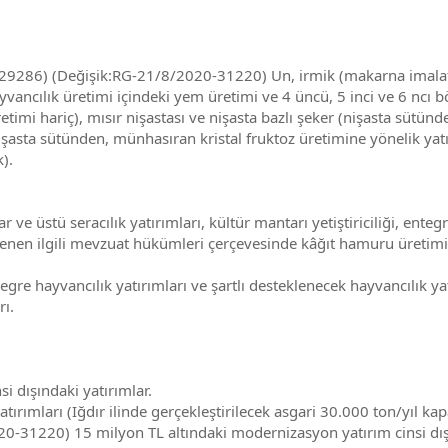
286) (Değişik:RG-21/8/2020-31220) Un, irmik (makarna imalatı ile
ayvancılık üretimi içindeki yem üretimi ve 4 üncü, 5 inci ve 6 ncı b
timi hariç), mısır nişastası ve nişasta bazlı şeker (nişasta sütün
(nişasta sütünden, münhasıran kristal fruktoz üretimine yönelik yatı
).
e üstü seracılık yatırımları, kültür mantarı yetiştiriciliği, entegr
irlenen ilgili mevzuat hükümleri çerçevesinde kâğıt hamuru üretim
e hayvancılık yatırımları ve şartlı desteklenecek hayvancılık yatı
rı.
i dışındaki yatırımlar.
ımları (Iğdır ilinde gerçekleştirilecek asgari 30.000 ton/yıl kapa
1220) 15 milyon TL altındaki modernizasyon yatırım cinsi dışında 