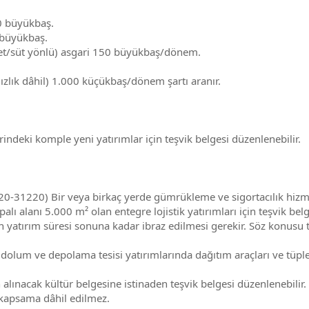
0 büyükbaş.
 büyükbaş.
 (et/süt yönlü) asgari 150 büyükbaş/dönem.
ızlık dâhil) 1.000 küçükbaş/dönem şartı aranır.
indeki komple yeni yatırımlar için teşvik belgesi düzenlenebilir.
0-31220) Bir veya birkaç yerde gümrükleme ve sigortacılık hizm
lı alanı 5.000 m² olan entegre lojistik yatırımları için teşvik belge
n yatırım süresi sonuna kadar ibraz edilmesi gerekir. Söz konusu 
, dolum ve depolama tesisi yatırımlarında dağıtım araçları ve tüpl
n alınacak kültür belgesine istinaden teşvik belgesi düzenlenebili
r kapsama dâhil edilmez.