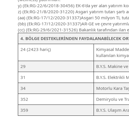
y) (Ek:RG-22/6/2018-30456) EK-6’da yer alan yatırım konu
z) (Ek:RG-21/8/2020-31220) Asgari yatırım tutarı şartı ar
(aa) (Ek:RG-17/12/2020-31337)Asgari 50 milyon TL tutarınd
(bb) (Ek:RG-17/12/2020-31337)AR-GE ve çevre yatırımla
(cc) (Ek:RG-29/6/2021-31526) Bakanlık tarafından ilan ed
4. BÖLGE DESTEKLERİNDEN FAYDALANABİLECEK OR
24 (2423 hariç)
Kimyasal Madde v
kullanılan kimyas
29
B.Y.S. Makine ve
31
B.Y.S. Elektrikli
34
Motorlu Kara Taşı
352
Demiryolu ve Tra
359
B.Y.S. Ulaşım Ara