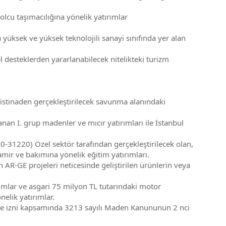
cu taşımacılığına yönelik yatırımlar
üksek ve yüksek teknolojili sanayi sınıfında yer alan
esteklerden yararlanabilecek nitelikteki turizm
stinaden gerçekleştirilecek savunma alanındaki
an I. grup madenler ve mıcır yatırımları ile İstanbul
1220) Özel sektör tarafından gerçekleştirilecek olan,
tamir ve bakımına yönelik eğitim yatırımları.
-GE projeleri neticesinde geliştirilen ürünlerin veya
rımlar ve asgari 75 milyon TL tutarındaki motor
elik yatırımlar.
ı ve izni kapsamında 3213 sayılı Maden Kanununun 2 nci