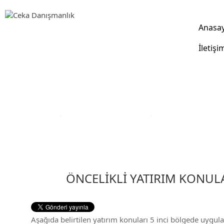
Anasa
İletişi
Yatırım Teşvik Sektörleri
Anasayfa
›
Yatırım Teşvik Sektörleri
›
Eğitim Yatırım Teşvi
ÖNCELİKLİ YATIRIM KONULA
Aşağıda belirtilen yatırım konuları 5 inci bölgede uygul