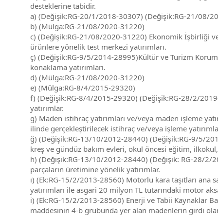
desteklerine tabidir.
a) (Değişik:RG-20/1/2018-30307) (Değişik:RG-21/08/202
b) (Mülga:RG-21/08/2020-31220)
c) (Değişik:RG-21/08/2020-31220) Ekonomik İşbirliği ve 
ürünlere yönelik test merkezi yatırımları.
ç) (Değişik:RG-9/5/2014-28995)Kültür ve Turizm Koruma 
konaklama yatırımları.
d) (Mülga:RG-21/08/2020-31220)
e) (Mülga:RG-8/4/2015-29320)
f) (Değişik:RG-8/4/2015-29320) (Değişik:RG-28/2/2019-
yatırımlar.
g) Maden istihraç yatırımları ve/veya maden işleme yatı
ilinde gerçekleştirilecek istihraç ve/veya işleme yatırımla
ğ) (Değişik:RG-13/10/2012-28440) (Değişik:RG-9/5/201
kreş ve gündüz bakım evleri, okul öncesi eğitim, ilkokul, 
h) (Değişik:RG-13/10/2012-28440) (Değişik: RG-28/2/20
parçaların üretimine yönelik yatırımlar.
ı) (Ek:RG-15/2/2013-28560) Motorlu kara taşıtları ana s
yatırımları ile asgari 20 milyon TL tutarındaki motor ak
i) (Ek:RG-15/2/2013-28560) Enerji ve Tabii Kaynaklar B
maddesinin 4-b grubunda yer alan madenlerin girdi olarak 