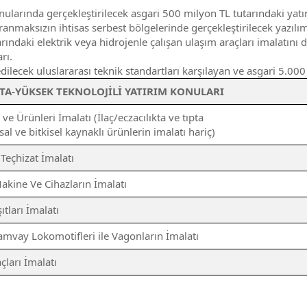
larında gerçekleştirilecek asgari 500 milyon TL tutarındaki yatır
anmaksızın ihtisas serbest bölgelerinde gerçekleştirilecek yazılım 
aki elektrik veya hidrojenle çalışan ulaşım araçları imalatını da 
rı.
ilecek uluslararası teknik standartları karşılayan ve asgari 5.000
TA-YÜKSEK TEKNOLOJİLİ YATIRIM KONULARI
e Ürünleri İmalatı (İlaç/eczacılıkta ve tıpta
al ve bitkisel kaynaklı ürünlerin imalatı hariç)
 Teçhizat İmalatı
 Makine Ve Cihazların İmalatı
tları İmalatı
mvay Lokomotifleri ile Vagonların İmalatı
çları İmalatı