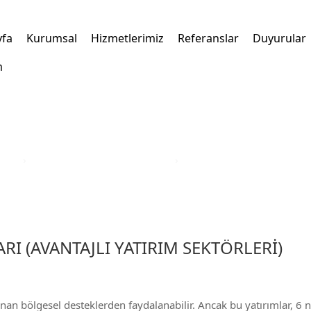
yfa
Kurumsal
Hizmetlerimiz
Referanslar
Duyurular
m
kleri
›
Türkiye Yatırım Teşvik Belgesi
›
Aydın İli Yatırım Teşvik Bel
RI (AVANTAJLI YATIRIM SEKTÖRLERİ)
anan bölgesel desteklerden faydalanabilir. Ancak bu yatırımlar, 6