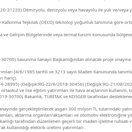
0-31220) Demiryolu, denizyolu veya havayolu ile yük ve/veya yol
Kalkınma Teşkilatı (OECD) teknoloji yoğunluk tanımına göre orta y
ve Gelişim Bölgelerinde veya termal turizm konusunda bölgesel d
30700) Savunma Sanayii Başkanlığından alınacak proje onayına i
rımları (4/6/1985 tarihli ve 3213 sayılı Maden Kanununda tanımlan
rı hariç).
4-28995) (Değişik:RG-22/6/2018-30456) (Değişik:RG-21/08/2020-3
ortaokul ve lise eğitim yatırımları ile hava araçlarının kullanım, 
19-30700) Bakanlık, TÜBİTAK ve KOSGEB tarafından desteklenen AR
anayinde gerçekleştirilecek asgari 300 milyon TL tutarındaki yatı
samları, aktarma organları/aksamları ve otomotiv elektroniğine yön
akanlığı tarafından düzenlenen geçerli bir maden işletme ruhsat
kullanıldığı elektrik üretimi yatırımları .