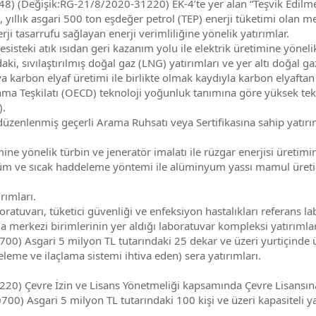
) (Değişik:RG-21/8/2020-31220) EK-4’te yer alan “Teşvik Edilmeye
yıllık asgari 500 ton eşdeğer petrol (TEP) enerji tüketimi olan me
tasarrufu sağlayan enerji verimliliğine yönelik yatırımlar.
esisteki atık ısıdan geri kazanım yolu ile elektrik üretimine yönelik
i, sıvılaştırılmış doğal gaz (LNG) yatırımları ve yer altı doğal g
 karbon elyaf üretimi ile birlikte olmak kaydıyla karbon elyaft
ma Teşkilatı (OECD) teknoloji yoğunluk tanımına göre yüksek tekno
).
zenlenmiş geçerli Arama Ruhsatı veya Sertifikasına sahip yatırı
ne yönelik türbin ve jeneratör imalatı ile rüzgar enerjisi üretimin
m ve sıcak haddeleme yöntemi ile alüminyum yassı mamul üretimi
rımları.
tuvarı, tüketici güvenliği ve enfeksiyon hastalıkları referans labo
a merkezi birimlerinin yer aldığı laboratuvar kompleksi yatırımlar
) Asgari 5 milyon TL tutarındaki 25 dekar ve üzeri yurtiçinde ür
leme ve ilaçlama sistemi ihtiva eden) sera yatırımları.
) Çevre İzin ve Lisans Yönetmeliği kapsamında Çevre Lisansına 
) Asgari 5 milyon TL tutarındaki 100 kişi ve üzeri kapasiteli yaş