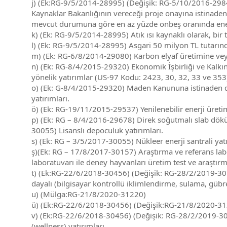
j) (Ek:RG-9/5/2014-28995) (Değişik: RG-5/10/2016-29848
Kaynaklar Bakanlığının vereceği proje onayına istinaden, 
mevcut durumuna göre en az yüzde onbeş oranında enerji 
k) (Ek: RG-9/5/2014-28995) Atık ısı kaynaklı olarak, bir t
l) (Ek: RG-9/5/2014-28995) Asgari 50 milyon TL tutarındak
m) (Ek: RG-6/8/2014-29080) Karbon elyaf üretimine veya
n) (Ek: RG-8/4/2015-29320) Ekonomik İşbirliği ve Kalkın
yönelik yatırımlar (US-97 Kodu: 2423, 30, 32, 33 ve 353
o) (Ek: G-8/4/2015-29320) Maden Kanununa istinaden dü
yatırımları.
ö) (Ek: RG-19/11/2015-29537) Yenilenebilir enerji üretimi
p) (Ek: RG – 8/4/2016-29678) Direk soğutmalı slab dökü
30055) Lisanslı depoculuk yatırımları.
s) (Ek: RG – 3/5/2017-30055) Nükleer enerji santrali yatı
ş)(Ek: RG – 17/8/2017-30157) Araştırma ve referans labora
laboratuvarı ile deney hayvanları üretim test ve araştırm
t) (Ek:RG-22/6/2018-30456) (Değişik: RG-28/2/2019-30700
dayalı (bilgisayar kontrollü iklimlendirme, sulama, gübre
u) (Mülga:RG-21/8/2020-31220)
ü) (Ek:RG-22/6/2018-30456) (Değişik:RG-21/8/2020-31220
v) (Ek:RG-22/6/2018-30456) (Değişik: RG-28/2/2019-30700
(wellness) yatırımları.