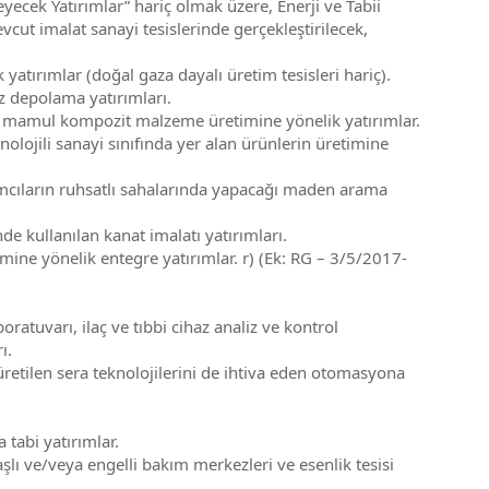
cek Yatırımlar” hariç olmak üzere, Enerji ve Tabii
vcut imalat sanayi tesislerinde gerçekleştirilecek,
 yatırımlar (doğal gaza dayalı üretim tesisleri hariç).
az depolama yatırımları.
an mamul kompozit malzeme üretimine yönelik yatırımlar.
lojili sanayi sınıfında yer alan ürünlerin üretimine
mcıların ruhsatlı sahalarında yapacağı maden arama
de kullanılan kanat imalatı yatırımları.
ne yönelik entegre yatırımlar. r) (Ek: RG – 3/5/2017-
ratuvarı, ilaç ve tıbbi cihaz analiz ve kontrol
ı.
etilen sera teknolojilerini de ihtiva eden otomasyona
tabi yatırımlar.
lı ve/veya engelli bakım merkezleri ve esenlik tesisi