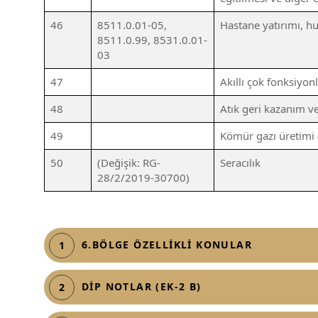
46
8511.0.01-05,
Hastane yatırımı, h
8511.0.99, 8531.0.01-
03
47
Akıllı çok fonksiyonl
48
Atık geri kazanım ve
49
Kömür gazı üretimi 
50
(Değişik: RG-
Seracılık
28/2/2019-30700)
6.BÖLGE ÖZELLİKLİ KONULAR
1
DİP NOTLAR (EK-2 B)
2