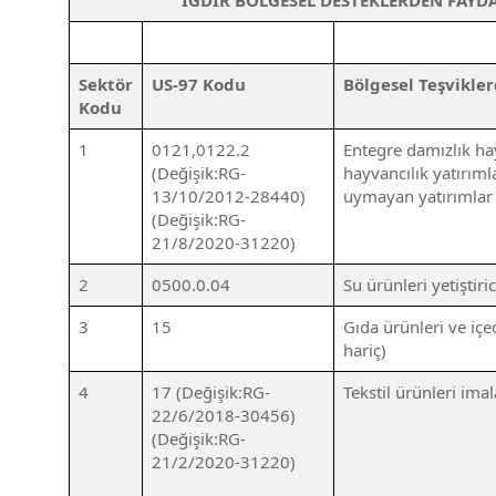
IĞDIR BÖLGESEL DESTEKLERDEN FAYDA
Sektör
US-97 Kodu
Bölgesel Teşvikle
Kodu
1
0121,0122.2
Entegre damızlık hay
(Değişik:RG-
hayvancılık yatırımla
13/10/2012-28440)
uymayan yatırımlar 
(Değişik:RG-
21/8/2020-31220)
2
0500.0.04
Su ürünleri yetiştiri
3
15
Gıda ürünleri ve içec
hariç)
4
17 (Değişik:RG-
Tekstil ürünleri imal
22/6/2018-30456)
(Değişik:RG-
21/2/2020-31220)