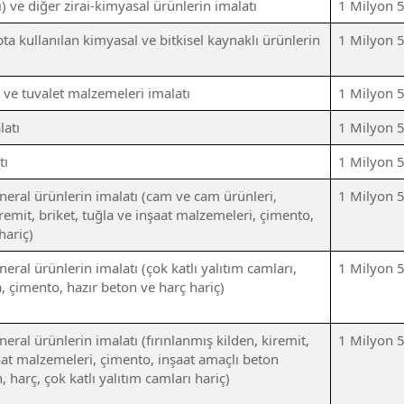
cı) ve diğer zirai-kimyasal ürünlerin imalatı
1 Milyon 
ıpta kullanılan kimyasal ve bitkisel kaynaklı ürünlerin
1 Milyon 
 ve tuvalet malzemeleri imalatı
1 Milyon 
latı
1 Milyon 
tı
1 Milyon 
eral ürünlerin imalatı (cam ve cam ürünleri,
1 Milyon 
iremit, briket, tuğla ve inşaat malzemeleri, çimento,
hariç)
ral ürünlerin imalatı (çok katlı yalıtım camları,
1 Milyon 
a, çimento, hazır beton ve harç hariç)
ral ürünlerin imalatı (fırınlanmış kilden, kiremit,
1 Milyon 
şaat malzemeleri, çimento, inşaat amaçlı beton
, harç, çok katlı yalıtım camları hariç)