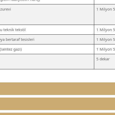
uzurevi
1 Milyon 
u teknik tekstil
1 Milyon 
ya bertaraf tesisleri
1 Milyon 
(sentez gazı)
1 Milyon 
5 dekar