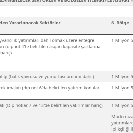
LANABİLECEK SEKTÖRLER VE BÖLGELER İTİBARİYLE ASGARİ Y
rden Yararlanacak Sektörler
6. Bölge
vancılık yatırımları dahil olmak üzere entegre
1 Milyon 
rı (dipnot 4’te belirtilen asgari kapasite şartlarına
hariç)
ciliği (balık yavrusu ve yumurtası üretimi dahil)
1 Milyon 
ek imalatı (dip not 6’da belirtilen yatırım konuları
1 Milyon 
atı (Dip notlar 7 ve 12'de belirtilen yatırımlar hariç)
1 Milyon 
Modernizasy
yatırımlar
iplikçiliği