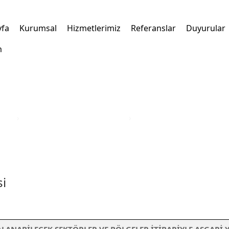
yfa
Kurumsal
Hizmetlerimiz
Referanslar
Duyurular
m
kleri
›
Türkiye Yatırım Teşvik Belgesi
›
Iğdır İli Yatırım Teşvik Bel
si