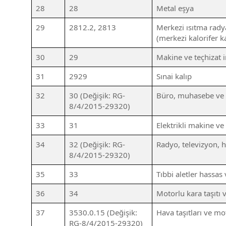
28
28
Metal eşya
29
2812.2, 2813
Merkezi ısıtma radya
(merkezi kalorifer k
30
29
Makine ve teçhizat i
31
2929
Sınai kalıp
32
30 (Değişik: RG-
Büro, muhasebe ve b
8/4/2015-29320)
33
31
Elektrikli makine ve 
34
32 (Değişik: RG-
Radyo, televizyon, h
8/4/2015-29320)
35
33
Tıbbi aletler hassas 
36
34
Motorlu kara taşıtı 
37
3530.0.15 (Değişik:
Hava taşıtları ve m
RG-8/4/2015-29320)