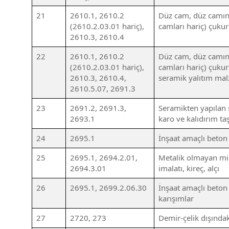
21
2610.1, 2610.2
Düz cam, düz camın ş
(2610.2.03.01 hariç),
camları hariç) çukur
2610.3, 2610.4
22
2610.1, 2610.2
Düz cam, düz camın ş
(2610.2.03.01 hariç),
camları hariç) çukur
2610.3, 2610.4,
seramik yalıtım mal
2610.5.07, 2691.3
23
2691.2, 2691.3,
Seramikten yapılan 
2693.1
karo ve kalıdırım taş
24
2695.1
İnşaat amaçlı beton 
25
2695.1, 2694.2.01,
Metalik olmayan min
2694.3.01
imalatı, kireç, alçı
26
2695.1, 2699.2.06.30
İnşaat amaçlı beton ü
karışımlar
27
2720, 273
Demir-çelik dışında