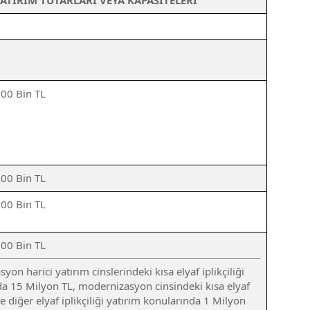
ATIRIM TUTARLARI VEYA KAPASİTELERİ
500 Bin TL
500 Bin TL
500 Bin TL
500 Bin TL
on harici yatırım cinslerindeki kısa elyaf iplikçiliği
da 15 Milyon TL, modernizasyon cinsindeki kısa elyaf
 ile diğer elyaf iplikçiliği yatırım konularında 1 Milyon