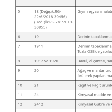
5
18 (Değişik:RG-
Giyim eşyası imalatı
22/6/2018-30456)
(Değişik:RG-7/8/2019-
30855)
6
19
Derinin tabaklanmas
7
1911
Derinin tabaklanmas
Tuzla OSB’de yapılac
8
1912 ve 1920
Bavul, el çantası, s
9
20
Ağaç ve mantar ürün
örülerek yapılan ma
10
21
Kağıt ve kağıt ürünle
11
24
Kimyasal madde ve ü
12
2412
Kimyasal Gübre ve A