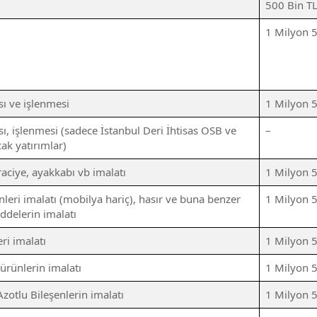
500 Bin T
1 Milyon 
ı ve işlenmesi
1 Milyon 
ı, işlenmesi (sadece İstanbul Deri İhtisas OSB ve
–
ak yatırımlar)
araciye, ayakkabı vb imalatı
1 Milyon 
leri imalatı (mobilya hariç), hasır ve buna benzer
1 Milyon 
ddelerin imalatı
ri imalatı
1 Milyon 
rünlerin imalatı
1 Milyon 
zotlu Bileşenlerin imalatı
1 Milyon 