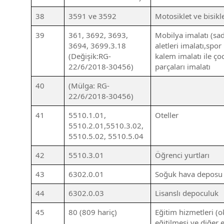
38
3591 ve 3592
Motosiklet ve bisikl
39
361, 3692, 3693,
Mobilya imalatı (sad
3694, 3699.3.18
aletleri imalatı,spo
(Değişik:RG-
kalem imalatı ile ço
22/6/2018-30456)
parçaları imalatı
40
(Mülga: RG-
22/6/2018-30456)
41
5510.1.01,
Oteller
5510.2.01,5510.3.02,
5510.5.02, 5510.5.04
42
5510.3.01
Öğrenci yurtları
43
6302.0.01
Soğuk hava deposu 
44
6302.0.03
Lisanslı depoculuk
45
80 (809 hariç)
Eğitim hizmetleri (o
eğitilmesi ve diğer e