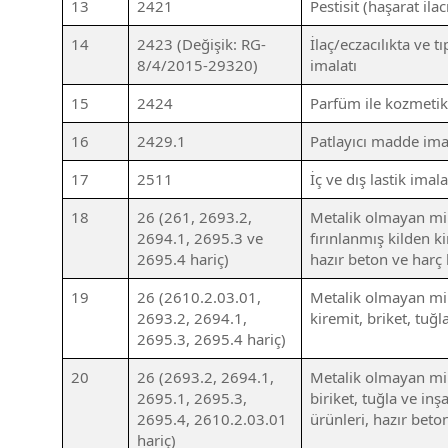
13
2421
Pestisit (haşarat ila
14
2423 (Değişik: RG-
İlaç/eczacılıkta ve t
8/4/2015-29320)
imalatı
15
2424
Parfüm ile kozmetik
16
2429.1
Patlayıcı madde ima
17
2511
İç ve dış lastik imala
18
26 (261, 2693.2,
Metalik olmayan min
2694.1, 2695.3 ve
fırınlanmış kilden k
2695.4 hariç)
hazır beton ve harç 
19
26 (2610.2.03.01,
Metalik olmayan mine
2693.2, 2694.1,
kiremit, briket, tuğl
2695.3, 2695.4 hariç)
20
26 (2693.2, 2694.1,
Metalik olmayan mine
2695.1, 2695.3,
biriket, tuğla ve in
2695.4, 2610.2.03.01
ürünleri, hazır beton
hariç)