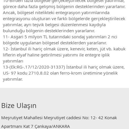
10-Birden fazla bölgede gerçekleştirilecek bölgesel yatırımlar,
görece daha fazla gelişmiş bölgenin desteklerinden yararlanır.
Ancak, bölgesel nitelikteki entegrasyon yatırımlarında
entegrasyonu oluşturan ve farklı bölgelerde gerçekleştirilecek
yatırımlar, ayrı teşvik belgesi düzenlenmesi kaydıyla
bulunduğu bölgenin desteklerinden yararlanır.
11- Asgari 5 milyon TL tutarındaki sondaj yatırımları 2 nci
bölgede uygulanan bölgesel desteklerden yararlanır.
12- İstanbul ili hariç olmak üzere, kenevir, keten, jüt vb. kabuk
liflerin elyaf haline getirilmesi yatırımı ile entegre iplik
yatırımları
13-(Ek:RG-.17/12/2020-31337) İstanbul ili hariç olmak üzere,
US- 97 kodu 2710.8.02 olan ferro-krom üretimine yönelik
yatırımlar.
Bize Ulaşın
Meşrutiyet Mahallesi Meşrutiyet caddesi No: 12- 42 Konak
Apartmanı Kat 7 Çankaya/ANKARA