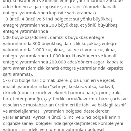
küçükbaş/dönem ve kanatlı entegre yatırımlarında 200.000
adet/dönem asgari kapasite şartı aranır (damızlık kanatlı
entegre yatırımlarında kapasite şartı aranmaz).
- 3 üncü, 4 üncü ve 5 inci bölgede: süt yönlü büyükbaş
entegre yatırımlarında 300 büyükbaş, et yönlü büyükbaş
entegre yatırımlarında
500 büyükbaş/dönem, damızlık büyükbaş entegre
yatırımlarında 300 büyükbaş, damızlık küçükbaş entegre
yatırımlarında 1.000 küçükbaş, süt ve et yönlü küçükbaş
entegre yatırımlarında 1.000 küçükbaş/dönem ve kanatlı
entegre yatırımlarında 200.000 adet/dönem asgari kapasite
şartı aranır (damızlık kanatlı entegre yatırımlarında kapasite
şartı aranmaz).
5- 6 ncı bölge hariç olmak üzere, gıda ürünleri ve içecek
imalatı yatırımlarından "şehriye, kuskus, yufka, kadayıf,
ekmek (donuk ekmek ve ekmek hamuru hariç), pirinç, rakı,
bira, linter pamuğu, çay, fındık kırma/kavurma, hazır çorba ve
et suları ve müstahzarları üretimleri ile tahıl ve baklagil tasnif
ve ambalajlanması" yatırımları bölgesel desteklerden
yararlanamaz. Ayrıca, 4 üncü, 5 inci ve 6 ncı bölge illerinin
organize sanayi bölgelerinde gerçekleştirilecek komple yeni
yatırım cinsindeki yem üretimi yatırımları bölgesel