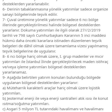
desteklerden yararlanabilir.
6- Derinin tabaklanmasına yönelik yatırımlar sadece organize
sanayi bölgelerinde teşvik edilir.
7- Çuval üretimine yönelik yatırımlar sadece 6 ncı bölge
illerinde gerçekleştirilmesi halinde bölgesel desteklerden
yararlanır. Dokuma yatırımları ile ilgili olarak 27//2/2019
tarihli ve 798 sayılı Cumhurbaşkanı Kararının 5 inci maddesi
hükmü daha önceki kararlara istinaden düzenlenen teşvik
belgeleri de dâhil olmak üzere tamamlama vizesi yapılmamış
teşvik belgelerine de uygulanır.
8- 6 ncı bölge hariç olmak üzere, I. grup madenler ve mıcır
yatırımları ile İstanbul İlinde gerçekleştirilecek maden istihraç
ve/veya işleme yatırımları bölgesel desteklerden
yararlanamaz.
9- Aşağıda belirtilen yatırım konuları bulunduğu bölgede
uygulanan bölgesel desteklerden yararlanır:
a) Müteharrik karakterli araçlar hariç olmak üzere lojistik
yatırımları.
b) Jeotermal enerji ile veya enerji santralleri atık ısısı ile konut
ısıtma/soğutma yatırımları.
c) Asgari 5 milyon TL tutarındaki havalimanı ve havalimanı