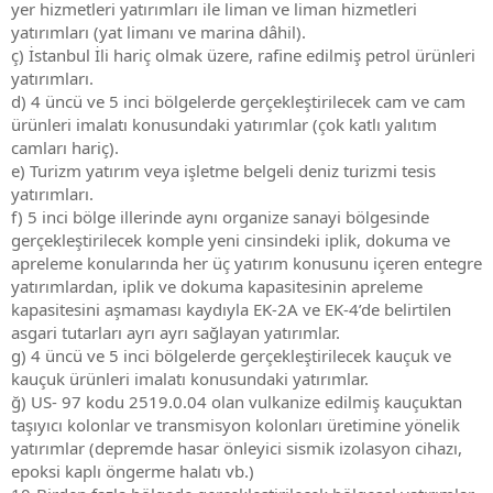
yer hizmetleri yatırımları ile liman ve liman hizmetleri
yatırımları (yat limanı ve marina dâhil).
ç) İstanbul İli hariç olmak üzere, rafine edilmiş petrol ürünleri
yatırımları.
d) 4 üncü ve 5 inci bölgelerde gerçekleştirilecek cam ve cam
ürünleri imalatı konusundaki yatırımlar (çok katlı yalıtım
camları hariç).
e) Turizm yatırım veya işletme belgeli deniz turizmi tesis
yatırımları.
f) 5 inci bölge illerinde aynı organize sanayi bölgesinde
gerçekleştirilecek komple yeni cinsindeki iplik, dokuma ve
apreleme konularında her üç yatırım konusunu içeren entegre
yatırımlardan, iplik ve dokuma kapasitesinin apreleme
kapasitesini aşmaması kaydıyla EK-2A ve EK-4’de belirtilen
asgari tutarları ayrı ayrı sağlayan yatırımlar.
g) 4 üncü ve 5 inci bölgelerde gerçekleştirilecek kauçuk ve
kauçuk ürünleri imalatı konusundaki yatırımlar.
ğ) US- 97 kodu 2519.0.04 olan vulkanize edilmiş kauçuktan
taşıyıcı kolonlar ve transmisyon kolonları üretimine yönelik
yatırımlar (depremde hasar önleyici sismik izolasyon cihazı,
epoksi kaplı öngerme halatı vb.)