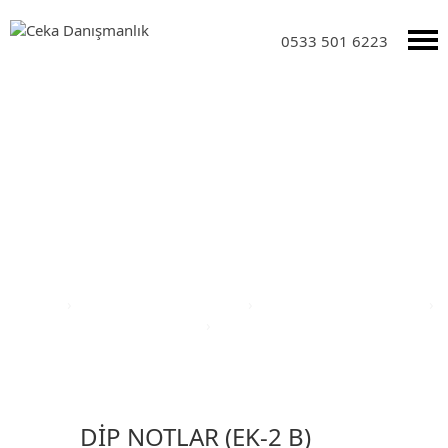
0533 501 6223
Yatırım Teşvik Sektörleri
Anasayfa
›
Yatırım Teşvik Sektörleri
›
Eğitim Yatırım Teşvikleri
›
Türkiye Yatırım Teşvik Belgesi
›
Edirne İli Yatırım Teşvik Belgesi
DİP NOTLAR (EK-2 B)