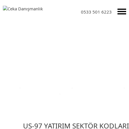
0533 501 6223
Yatırım Teşvik Sektörleri
Anasayfa
›
Yatırım Teşvik Sektörleri
›
Eğitim Yatırım Teşvikleri
›
Türkiye Yatırım Teşvik Belgesi
›
Zonguldak İli Teşvik Belgesi
US-97 YATIRIM SEKTÖR KODLARI