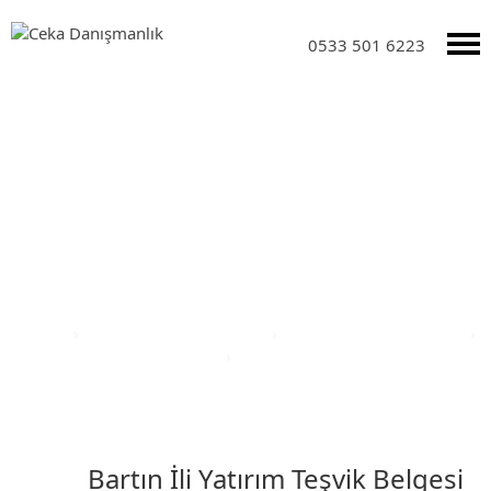
0533 501 6223
Yatırım Teşvik Sektörleri
Anasayfa
›
Yatırım Teşvik Sektörleri
›
Eğitim Yatırım Teşvikleri
›
Türkiye Yatırım Teşvik Belgesi
›
Bartın İli Yatırım Teşvik Belgesi
Bartın İli Yatırım Teşvik Belgesi