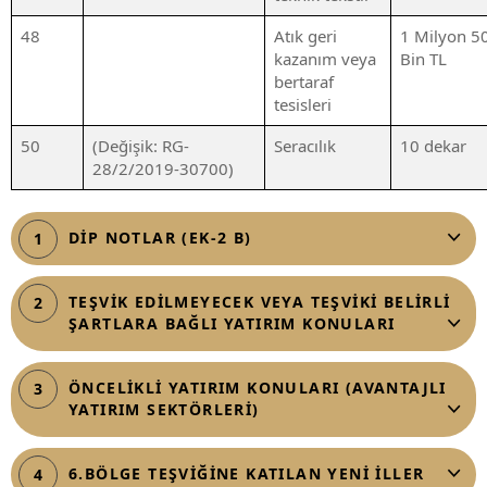
48
Atık geri
1 Milyon 5
kazanım veya
Bin TL
bertaraf
tesisleri
50
(Değişik: RG-
Seracılık
10 dekar
28/2/2019-30700)
DİP NOTLAR (EK-2 B)
1
TEŞVİK EDİLMEYECEK VEYA TEŞVİKİ BELİRLİ
2
ŞARTLARA BAĞLI YATIRIM KONULARI
ÖNCELİKLİ YATIRIM KONULARI (AVANTAJLI
3
YATIRIM SEKTÖRLERİ)
6.BÖLGE TEŞVİĞİNE KATILAN YENİ İLLER
4