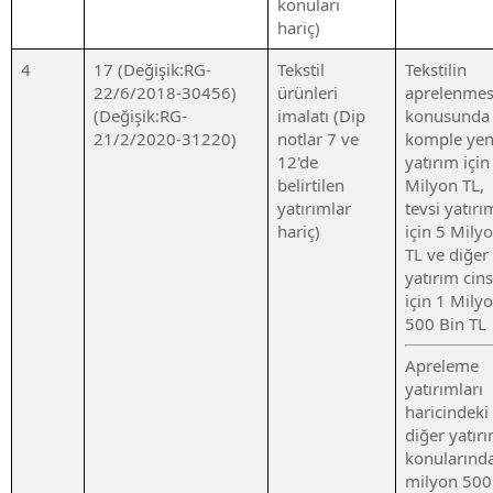
konuları
hariç)
4
17 (Değişik:RG-
Tekstil
Tekstilin
22/6/2018-30456)
ürünleri
aprelenmes
(Değişik:RG-
imalatı (Dip
konusunda
21/2/2020-31220)
notlar 7 ve
komple yen
12'de
yatırım için
belirtilen
Milyon TL,
yatırımlar
tevsi yatırı
hariç)
için 5 Mily
TL ve diğer
yatırım cins
için 1 Mily
500 Bin TL
Apreleme
yatırımları
haricindeki
diğer yatır
konularınd
milyon 500