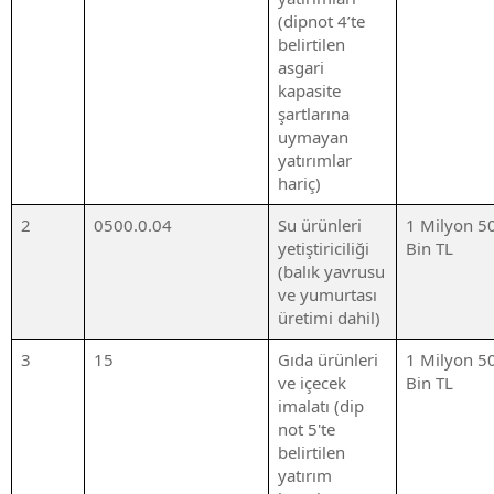
(dipnot 4’te
belirtilen
asgari
kapasite
şartlarına
uymayan
yatırımlar
hariç)
2
0500.0.04
Su ürünleri
1 Milyon 5
yetiştiriciliği
Bin TL
(balık yavrusu
ve yumurtası
üretimi dahil)
3
15
Gıda ürünleri
1 Milyon 5
ve içecek
Bin TL
imalatı (dip
not 5'te
belirtilen
yatırım