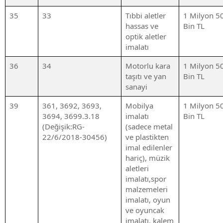
35
33
Tıbbi aletler
1 Milyon 5
hassas ve
Bin TL
optik aletler
imalatı
36
34
Motorlu kara
1 Milyon 5
taşıtı ve yan
Bin TL
sanayi
39
361, 3692, 3693,
Mobilya
1 Milyon 5
3694, 3699.3.18
imalatı
Bin TL
(Değişik:RG-
(sadece metal
22/6/2018-30456)
ve plastikten
imal edilenler
hariç), müzik
aletleri
imalatı,spor
malzemeleri
imalatı, oyun
ve oyuncak
imalatı, kalem