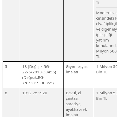
TL
Moderniza
cinsindeki k
elyaf iplikçi
ve diğer ely
iplikçiliği
yatırım
konularınd
Milyon 500
TL
5
18 (Değişik:RG-
Giyim eşyası
1 Milyon 5
22/6/2018-30456)
imalatı
Bin TL
(Değişik:RG-
7/8/2019-30855)
8
1912 ve 1920
Bavul, el
1 Milyon 5
çantası,
Bin TL
saraciye,
ayakkabı vb
imalatı