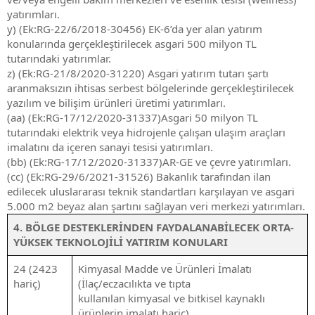
yatırımları.
y) (Ek:RG-22/6/2018-30456) EK-6’da yer alan yatırım
konularında gerçekleştirilecek asgari 500 milyon TL
tutarındaki yatırımlar.
z) (Ek:RG-21/8/2020-31220) Asgari yatırım tutarı şartı
aranmaksızın ihtisas serbest bölgelerinde gerçekleştirilecek
yazılım ve bilişim ürünleri üretimi yatırımları.
(aa) (Ek:RG-17/12/2020-31337)Asgari 50 milyon TL
tutarındaki elektrik veya hidrojenle çalışan ulaşım araçları
imalatını da içeren sanayi tesisi yatırımları.
(bb) (Ek:RG-17/12/2020-31337)AR-GE ve çevre yatırımları.
(cc) (Ek:RG-29/6/2021-31526) Bakanlık tarafından ilan
edilecek uluslararası teknik standartları karşılayan ve asgari
5.000 m2 beyaz alan şartını sağlayan veri merkezi yatırımları.
4. BÖLGE DESTEKLERİNDEN FAYDALANABİLECEK ORTA-
YÜKSEK TEKNOLOJİLİ YATIRIM KONULARI
24 (2423
Kimyasal Madde ve Ürünleri İmalatı
hariç)
(İlaç/eczacılıkta ve tıpta
kullanılan kimyasal ve bitkisel kaynaklı
ürünlerin imalatı hariç)