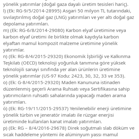
yönelik yatırımlar (doğal gaza dayalı üretim tesisleri hariç).
l) (Ek: RG-9/5/2014-28995) Asgari 50 milyon TL tutarındaki,
sıvılaştırılmış doğal gaz (LNG) yatırımları ve yer altı doğal gaz
depolama yatırımları.
m) (Ek: RG-6/8/2014-29080) Karbon elyaf üretimine veya
karbon elyaf üretimi ile birlikte olmak kaydıyla karbon
elyaftan mamul kompozit malzeme üretimine yönelik
yatırımlar.
n) (Ek: RG-8/4/2015-29320) Ekonomik İşbirliği ve Kalkınma
Teşkilatı (OECD) teknoloji yoğunluk tanımına göre yüksek
teknolojili sanayi sınıfında yer alan ürünlerin üretimine
yönelik yatırımlar (US-97 Kodu: 2423, 30, 32, 33 ve 353).
o) (Ek: G-8/4/2015-29320) Maden Kanununa istinaden
düzenlenmiş geçerli Arama Ruhsatı veya Sertifikasına sahip
yatırımcıların ruhsatlı sahalarında yapacağı maden arama
yatırımları.
ö) (Ek: RG-19/11/2015-29537) Yenilenebilir enerji üretimine
yönelik türbin ve jeneratör imalatı ile rüzgar enerjisi
üretiminde kullanılan kanat imalatı yatırımları.
p) (Ek: RG – 8/4/2016-29678) Direk soğutmalı slab döküm ve
sıcak haddeleme yöntemi ile alüminyum yassı mamul