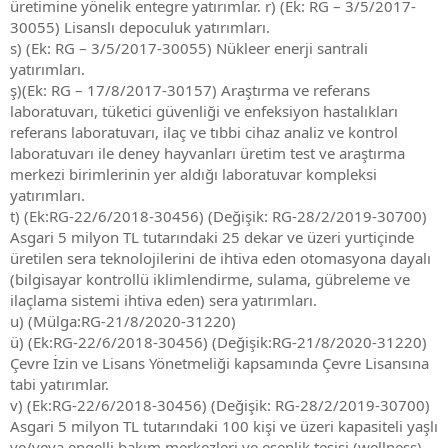
üretimine yönelik entegre yatırımlar. r) (Ek: RG – 3/5/2017-
30055) Lisanslı depoculuk yatırımları.
s) (Ek: RG – 3/5/2017-30055) Nükleer enerji santrali
yatırımları.
ş)(Ek: RG – 17/8/2017-30157) Araştırma ve referans
laboratuvarı, tüketici güvenliği ve enfeksiyon hastalıkları
referans laboratuvarı, ilaç ve tıbbi cihaz analiz ve kontrol
laboratuvarı ile deney hayvanları üretim test ve araştırma
merkezi birimlerinin yer aldığı laboratuvar kompleksi
yatırımları.
t) (Ek:RG-22/6/2018-30456) (Değişik: RG-28/2/2019-30700)
Asgari 5 milyon TL tutarındaki 25 dekar ve üzeri yurtiçinde
üretilen sera teknolojilerini de ihtiva eden otomasyona dayalı
(bilgisayar kontrollü iklimlendirme, sulama, gübreleme ve
ilaçlama sistemi ihtiva eden) sera yatırımları.
u) (Mülga:RG-21/8/2020-31220)
ü) (Ek:RG-22/6/2018-30456) (Değişik:RG-21/8/2020-31220)
Çevre İzin ve Lisans Yönetmeliği kapsamında Çevre Lisansına
tabi yatırımlar.
v) (Ek:RG-22/6/2018-30456) (Değişik: RG-28/2/2019-30700)
Asgari 5 milyon TL tutarındaki 100 kişi ve üzeri kapasiteli yaşlı
ve/veya engelli bakım merkezleri ve esenlik tesisi (wellness)