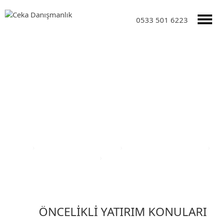
0533 501 6223
Yatırım Teşvik Sektörleri
Anasayfa
›
Yatırım Teşvik Sektörleri
›
Eğitim Yatırım Teşvikleri
›
Türkiye Yatırım Teşvik Belgesi
›
Sinop İli Teşvik Belgesi
ÖNCELİKLİ YATIRIM KONULARI