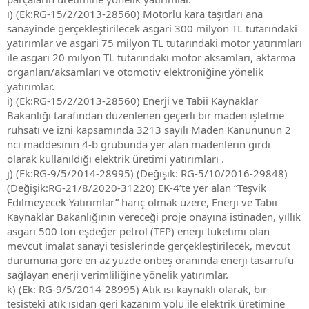
ı) (Ek:RG-15/2/2013-28560) Motorlu kara taşıtları ana
sanayinde gerçekleştirilecek asgari 300 milyon TL tutarındaki
yatırımlar ve asgari 75 milyon TL tutarındaki motor yatırımları
ile asgari 20 milyon TL tutarındaki motor aksamları, aktarma
organları/aksamları ve otomotiv elektroniğine yönelik
yatırımlar.
i) (Ek:RG-15/2/2013-28560) Enerji ve Tabii Kaynaklar
Bakanlığı tarafından düzenlenen geçerli bir maden işletme
ruhsatı ve izni kapsamında 3213 sayılı Maden Kanununun 2
nci maddesinin 4-b grubunda yer alan madenlerin girdi
olarak kullanıldığı elektrik üretimi yatırımları .
j) (Ek:RG-9/5/2014-28995) (Değişik: RG-5/10/2016-29848)
(Değişik:RG-21/8/2020-31220) EK-4’te yer alan “Teşvik
Edilmeyecek Yatırımlar” hariç olmak üzere, Enerji ve Tabii
Kaynaklar Bakanlığının vereceği proje onayına istinaden, yıllık
asgari 500 ton eşdeğer petrol (TEP) enerji tüketimi olan
mevcut imalat sanayi tesislerinde gerçekleştirilecek, mevcut
durumuna göre en az yüzde onbeş oranında enerji tasarrufu
sağlayan enerji verimliliğine yönelik yatırımlar.
k) (Ek: RG-9/5/2014-28995) Atık ısı kaynaklı olarak, bir
tesisteki atık ısıdan geri kazanım yolu ile elektrik üretimine