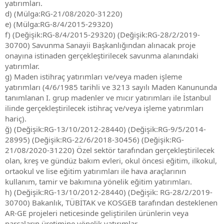
yatırımları.
d) (Mülga:RG-21/08/2020-31220)
e) (Mülga:RG-8/4/2015-29320)
f) (Değişik:RG-8/4/2015-29320) (Değişik:RG-28/2/2019-
30700) Savunma Sanayii Başkanlığından alınacak proje
onayına istinaden gerçekleştirilecek savunma alanındaki
yatırımlar.
g) Maden istihraç yatırımları ve/veya maden işleme
yatırımları (4/6/1985 tarihli ve 3213 sayılı Maden Kanununda
tanımlanan I. grup madenler ve mıcır yatırımları ile İstanbul
ilinde gerçekleştirilecek istihraç ve/veya işleme yatırımları
hariç).
ğ) (Değişik:RG-13/10/2012-28440) (Değişik:RG-9/5/2014-
28995) (Değişik:RG-22/6/2018-30456) (Değişik:RG-
21/08/2020-31220) Özel sektör tarafından gerçekleştirilecek
olan, kreş ve gündüz bakım evleri, okul öncesi eğitim, ilkokul,
ortaokul ve lise eğitim yatırımları ile hava araçlarının
kullanım, tamir ve bakımına yönelik eğitim yatırımları.
h) (Değişik:RG-13/10/2012-28440) (Değişik: RG-28/2/2019-
30700) Bakanlık, TÜBİTAK ve KOSGEB tarafından desteklenen
AR-GE projeleri neticesinde geliştirilen ürünlerin veya
parçaların üretimine yönelik yatırımlar.