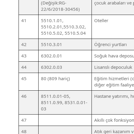
(Değişik:RG-
çocuk arabaları ve 
22/6/2018-30456)
41
5510.1.01,
Oteller
5510.2.01,5510.3.02,
5510.5.02, 5510.5.04
42
5510.3.01
Öğrenci yurtları
43
6302.0.01
Soğuk hava deposu
44
6302.0.03
Lisanslı depoculuk
45
80 (809 hariç)
Eğitim hizmetleri (o
diğer eğitim faaliye
46
8511.0.01-05,
Hastane yatırımı, h
8511.0.99, 8531.0.01-
03
47
Akıllı çok fonksiyon
48
Atık geri kazanım ve