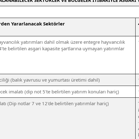
LANABİLECEK SEKTÖRLER VE BÖLGELER İTİBARİYLE ASGARİ Y
rden Yararlanacak Sektörler
yvancılık yatırımları dahil olmak üzere entegre hayvancılık
4’te belirtilen asgari kapasite şartlarına uymayan yatırımlar
iciliği (balık yavrusu ve yumurtası üretimi dahil)
cek imalatı (dip not 5'te belirtilen yatırım konuları hariç)
latı (Dip notlar 7 ve 12'de belirtilen yatırımlar hariç)