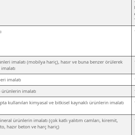
ı
leri imalatı (mobilya hariç), hasır ve buna benzer örülerek
 imalatı
eri imalatı
ürünlerin imalatı
tıpta kullanılan kimyasal ve bitkisel kaynaklı ürünlerin imalatı
eral ürünlerin imalatı (çok katlı yalıtım camları, kiremit,
to, hazır beton ve harç hariç)