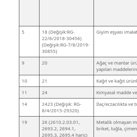
5
18 (Değişik:RG-
Giyim eşyası imalat
22/6/2018-30456)
(Değişik:RG-7/8/2019-
30855)
9
20
Ağaç ve mantar ürün
yapılan maddelerin
10
21
Kağıt ve kağıt ürünl
11
24
Kimyasal madde ve 
14
2423 (Değişik: RG-
İlaç/eczacılıkta ve 
8/4/2015-29320)
19
26 (2610.2.03.01,
Metalik olmayan min
2693.2, 2694.1,
briket, tuğla, çimen
2695.3, 2695.4 hariç)