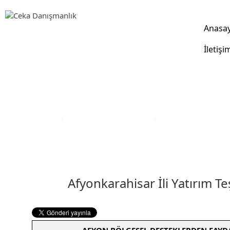
Anasa
İletişi
Yatırım Teşvik Sektörleri
Anasayfa
›
Yatırım Teşvik Sektörleri
›
Eğitim Yatırım Teşvi
Afyonkarahisar İli Yatırım Te