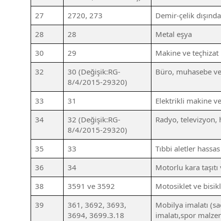
27
2720, 273
Demir-çelik dışınd
28
28
Metal eşya
30
29
Makine ve teçhizat 
32
30 (Değişik:RG-
Büro, muhasebe ve 
8/4/2015-29320)
33
31
Elektrikli makine ve
34
32 (Değişik:RG-
Radyo, televizyon, 
8/4/2015-29320)
35
33
Tıbbi aletler hassas
36
34
Motorlu kara taşıtı
38
3591 ve 3592
Motosiklet ve bisik
39
361, 3692, 3693,
Mobilya imalatı (sa
3694, 3699.3.18
imalatı,spor malzem