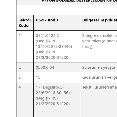
AFYON BÖLGESEL DESTEKLERDEN FAYDA
Sektör
US-97 Kodu
Bölgesel Teşvikle
Kodu
1
0121,0122.2
Entegre damızlık ha
(Değişik:RG-
yatırımları (dipnot 
13/10/2012-28440)
hariç)
(Değişik:RG-
21/8/2020-31220)
2
0500.0.04
Su ürünleri yetiştir
3
15
Gıda ürünleri ve içe
4
17 (Değişik:RG-
Tekstil ürünleri ima
22/6/2018-30456)
(Değişik:RG-
21/2/2020-31220)