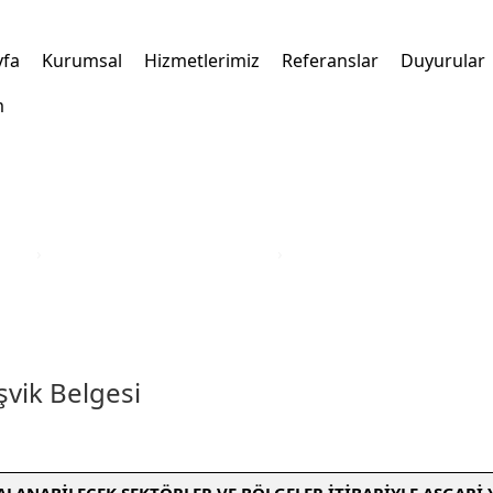
yfa
Kurumsal
Hizmetlerimiz
Referanslar
Duyurular
m
kleri
›
Türkiye Yatırım Teşvik Belgesi
›
Afyonkarahisar İli Yatırım 
şvik Belgesi