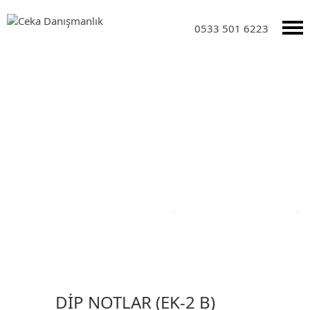
0533 501 6223
Yatırım Teşvik Sektörleri
Anasayfa
›
Yatırım Teşvik Sektörleri
›
Eğitim Yatırım Teşvikleri
›
Türkiye Yatırım Teşvik Belgesi
›
Bolu İli Yatırım Teşvik Belgesi
DİP NOTLAR (EK-2 B)