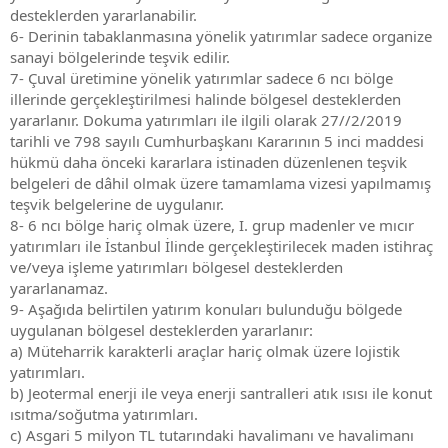
desteklerden yararlanabilir.
6- Derinin tabaklanmasına yönelik yatırımlar sadece organize
sanayi bölgelerinde teşvik edilir.
7- Çuval üretimine yönelik yatırımlar sadece 6 ncı bölge
illerinde gerçekleştirilmesi halinde bölgesel desteklerden
yararlanır. Dokuma yatırımları ile ilgili olarak 27//2/2019
tarihli ve 798 sayılı Cumhurbaşkanı Kararının 5 inci maddesi
hükmü daha önceki kararlara istinaden düzenlenen teşvik
belgeleri de dâhil olmak üzere tamamlama vizesi yapılmamış
teşvik belgelerine de uygulanır.
8- 6 ncı bölge hariç olmak üzere, I. grup madenler ve mıcır
yatırımları ile İstanbul İlinde gerçekleştirilecek maden istihraç
ve/veya işleme yatırımları bölgesel desteklerden
yararlanamaz.
9- Aşağıda belirtilen yatırım konuları bulunduğu bölgede
uygulanan bölgesel desteklerden yararlanır:
a) Müteharrik karakterli araçlar hariç olmak üzere lojistik
yatırımları.
b) Jeotermal enerji ile veya enerji santralleri atık ısısı ile konut
ısıtma/soğutma yatırımları.
c) Asgari 5 milyon TL tutarındaki havalimanı ve havalimanı