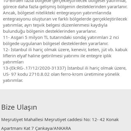
10-Birden fazla bölgede gerçekleştirilecek bölgesel yatırımlar,
görece daha fazla gelişmiş bölgenin desteklerinden yararlanır.
Ancak, bölgesel nitelikteki entegrasyon yatırımlarında
entegrasyonu oluşturan ve farklı bölgelerde gerçekleştirilecek
yatırımlar, ayrı teşvik belgesi düzenlenmesi kaydıyla
bulunduğu bölgenin desteklerinden yararlanır.
11- Asgari 5 milyon TL tutarındaki sondaj yatırımları 2 nci
bölgede uygulanan bölgesel desteklerden yararlanır.
12- İstanbul ili hariç olmak üzere, kenevir, keten, jüt vb. kabuk
liflerin elyaf haline getirilmesi yatırımı ile entegre iplik
yatırımları
13-(Ek:RG-.17/12/2020-31337) İstanbul ili hariç olmak üzere,
US- 97 kodu 2710.8.02 olan ferro-krom üretimine yönelik
yatırımlar.
Bize Ulaşın
Meşrutiyet Mahallesi Meşrutiyet caddesi No: 12- 42 Konak
Apartmanı Kat 7 Çankaya/ANKARA