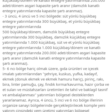
küçükbaş/dönem ve kanatlı entegre yatırımlarında 200.000
adet/dönem asgari kapasite şartı aranır (damızlık kanatlı
entegre yatırımlarında kapasite şartı aranmaz).
- 3 üncü, 4 üncü ve 5 inci bölgede: süt yönlü büyükbaş
entegre yatırımlarında 300 büyükbaş, et yönlü büyükbaş
entegre yatırımlarında
500 büyükbaş/dönem, damızlık büyükbaş entegre
yatırımlarında 300 büyükbaş, damızlık küçükbaş entegre
yatırımlarında 1.000 küçükbaş, süt ve et yönlü küçükbaş
entegre yatırımlarında 1.000 küçükbaş/dönem ve kanatlı
entegre yatırımlarında 200.000 adet/dönem asgari kapasite
şartı aranır (damızlık kanatlı entegre yatırımlarında kapasite
şartı aranmaz).
5- 6 ncı bölge hariç olmak üzere, gıda ürünleri ve içecek
imalatı yatırımlarından "şehriye, kuskus, yufka, kadayıf,
ekmek (donuk ekmek ve ekmek hamuru hariç), pirinç, rakı,
bira, linter pamuğu, çay, fındık kırma/kavurma, hazır çorba ve
et suları ve müstahzarları üretimleri ile tahıl ve baklagil tasnif
ve ambalajlanması" yatırımları bölgesel desteklerden
yararlanamaz. Ayrıca, 4 üncü, 5 inci ve 6 ncı bölge illerinin
organize sanayi bölgelerinde gerçekleştirilecek komple yeni
yatırım cinsindeki yem üretimi yatırımları bölgesel