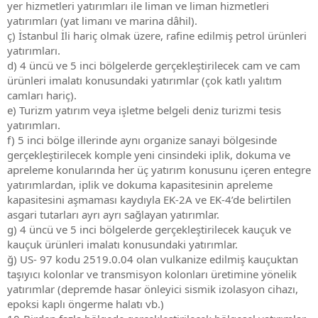
yer hizmetleri yatırımları ile liman ve liman hizmetleri
yatırımları (yat limanı ve marina dâhil).
ç) İstanbul İli hariç olmak üzere, rafine edilmiş petrol ürünleri
yatırımları.
d) 4 üncü ve 5 inci bölgelerde gerçekleştirilecek cam ve cam
ürünleri imalatı konusundaki yatırımlar (çok katlı yalıtım
camları hariç).
e) Turizm yatırım veya işletme belgeli deniz turizmi tesis
yatırımları.
f) 5 inci bölge illerinde aynı organize sanayi bölgesinde
gerçekleştirilecek komple yeni cinsindeki iplik, dokuma ve
apreleme konularında her üç yatırım konusunu içeren entegre
yatırımlardan, iplik ve dokuma kapasitesinin apreleme
kapasitesini aşmaması kaydıyla EK-2A ve EK-4’de belirtilen
asgari tutarları ayrı ayrı sağlayan yatırımlar.
g) 4 üncü ve 5 inci bölgelerde gerçekleştirilecek kauçuk ve
kauçuk ürünleri imalatı konusundaki yatırımlar.
ğ) US- 97 kodu 2519.0.04 olan vulkanize edilmiş kauçuktan
taşıyıcı kolonlar ve transmisyon kolonları üretimine yönelik
yatırımlar (depremde hasar önleyici sismik izolasyon cihazı,
epoksi kaplı öngerme halatı vb.)