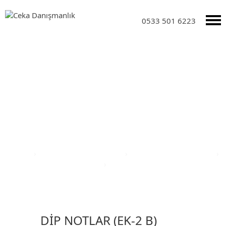
0533 501 6223
Yatırım Teşvik Sektörleri
Anasayfa
›
Yatırım Teşvik Sektörleri
›
Eğitim Yatırım Teşvikleri
›
Türkiye Yatırım Teşvik Belgesi
›
Kırşehir İli Yatırım Teşvik Belgesi
DİP NOTLAR (EK-2 B)