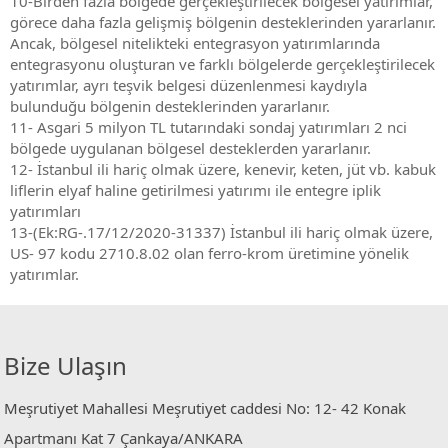
10-Birden fazla bölgede gerçekleştirilecek bölgesel yatırımlar,
görece daha fazla gelişmiş bölgenin desteklerinden yararlanır.
Ancak, bölgesel nitelikteki entegrasyon yatırımlarında
entegrasyonu oluşturan ve farklı bölgelerde gerçekleştirilecek
yatırımlar, ayrı teşvik belgesi düzenlenmesi kaydıyla
bulunduğu bölgenin desteklerinden yararlanır.
11- Asgari 5 milyon TL tutarındaki sondaj yatırımları 2 nci
bölgede uygulanan bölgesel desteklerden yararlanır.
12- İstanbul ili hariç olmak üzere, kenevir, keten, jüt vb. kabuk
liflerin elyaf haline getirilmesi yatırımı ile entegre iplik
yatırımları
13-(Ek:RG-.17/12/2020-31337) İstanbul ili hariç olmak üzere,
US- 97 kodu 2710.8.02 olan ferro-krom üretimine yönelik
yatırımlar.
Bize Ulaşın
Meşrutiyet Mahallesi Meşrutiyet caddesi No: 12- 42 Konak
Apartmanı Kat 7 Çankaya/ANKARA