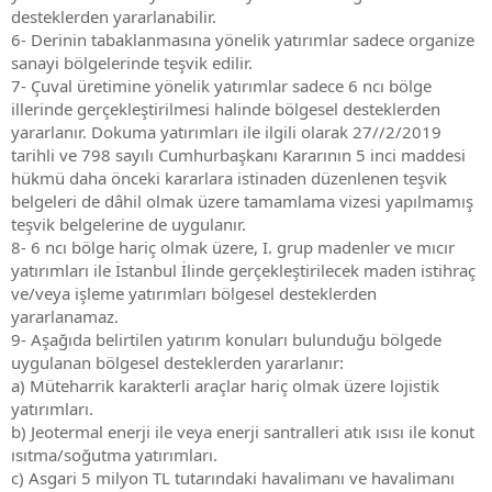
desteklerden yararlanabilir.
6- Derinin tabaklanmasına yönelik yatırımlar sadece organize
sanayi bölgelerinde teşvik edilir.
7- Çuval üretimine yönelik yatırımlar sadece 6 ncı bölge
illerinde gerçekleştirilmesi halinde bölgesel desteklerden
yararlanır. Dokuma yatırımları ile ilgili olarak 27//2/2019
tarihli ve 798 sayılı Cumhurbaşkanı Kararının 5 inci maddesi
hükmü daha önceki kararlara istinaden düzenlenen teşvik
belgeleri de dâhil olmak üzere tamamlama vizesi yapılmamış
teşvik belgelerine de uygulanır.
8- 6 ncı bölge hariç olmak üzere, I. grup madenler ve mıcır
yatırımları ile İstanbul İlinde gerçekleştirilecek maden istihraç
ve/veya işleme yatırımları bölgesel desteklerden
yararlanamaz.
9- Aşağıda belirtilen yatırım konuları bulunduğu bölgede
uygulanan bölgesel desteklerden yararlanır:
a) Müteharrik karakterli araçlar hariç olmak üzere lojistik
yatırımları.
b) Jeotermal enerji ile veya enerji santralleri atık ısısı ile konut
ısıtma/soğutma yatırımları.
c) Asgari 5 milyon TL tutarındaki havalimanı ve havalimanı