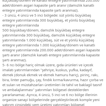
küçükbaş/dönem ve kanatlı entegre yatırımlarında 200.000
adet/dönem asgari kapasite şartı aranır (damızlık kanatlı
entegre yatırımlarında kapasite şartı aranmaz).
- 3 üncü, 4 üncü ve 5 inci bölgede: süt yönlü büyükbaş
entegre yatırımlarında 300 büyükbaş, et yönlü büyükbaş
entegre yatırımlarında
500 büyükbaş/dönem, damızlık büyükbaş entegre
yatırımlarında 300 büyükbaş, damızlık küçükbaş entegre
yatırımlarında 1.000 küçükbaş, süt ve et yönlü küçükbaş
entegre yatırımlarında 1.000 küçükbaş/dönem ve kanatlı
entegre yatırımlarında 200.000 adet/dönem asgari kapasite
şartı aranır (damızlık kanatlı entegre yatırımlarında kapasite
şartı aranmaz).
5- 6 ncı bölge hariç olmak üzere, gıda ürünleri ve içecek
imalatı yatırımlarından "şehriye, kuskus, yufka, kadayıf,
ekmek (donuk ekmek ve ekmek hamuru hariç), pirinç, rakı,
bira, linter pamuğu, çay, fındık kırma/kavurma, hazır çorba ve
et suları ve müstahzarları üretimleri ile tahıl ve baklagil tasnif
ve ambalajlanması" yatırımları bölgesel desteklerden
yararlanamaz. Ayrıca, 4 üncü, 5 inci ve 6 ncı bölge illerinin
organize sanayi bölgelerinde gerçekleştirilecek komple yeni
yatırım cinsindeki yem üretimi yatırımları bölgesel