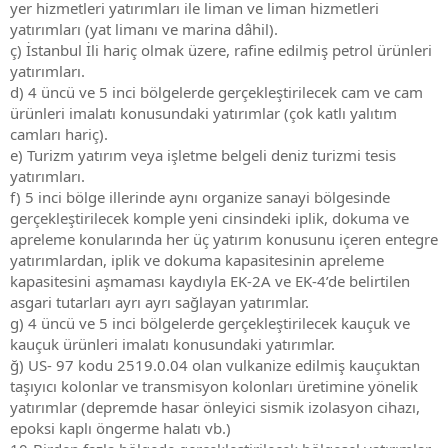
yer hizmetleri yatırımları ile liman ve liman hizmetleri
yatırımları (yat limanı ve marina dâhil).
ç) İstanbul İli hariç olmak üzere, rafine edilmiş petrol ürünleri
yatırımları.
d) 4 üncü ve 5 inci bölgelerde gerçekleştirilecek cam ve cam
ürünleri imalatı konusundaki yatırımlar (çok katlı yalıtım
camları hariç).
e) Turizm yatırım veya işletme belgeli deniz turizmi tesis
yatırımları.
f) 5 inci bölge illerinde aynı organize sanayi bölgesinde
gerçekleştirilecek komple yeni cinsindeki iplik, dokuma ve
apreleme konularında her üç yatırım konusunu içeren entegre
yatırımlardan, iplik ve dokuma kapasitesinin apreleme
kapasitesini aşmaması kaydıyla EK-2A ve EK-4’de belirtilen
asgari tutarları ayrı ayrı sağlayan yatırımlar.
g) 4 üncü ve 5 inci bölgelerde gerçekleştirilecek kauçuk ve
kauçuk ürünleri imalatı konusundaki yatırımlar.
ğ) US- 97 kodu 2519.0.04 olan vulkanize edilmiş kauçuktan
taşıyıcı kolonlar ve transmisyon kolonları üretimine yönelik
yatırımlar (depremde hasar önleyici sismik izolasyon cihazı,
epoksi kaplı öngerme halatı vb.)