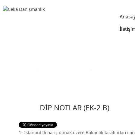
Anasa
İletişi
Yatırım Teşvik Sektörleri
Anasayfa
›
Yatırım Teşvik Sektörleri
›
Eğitim Yatırım Teşvi
DİP NOTLAR (EK-2 B)
1- İstanbul İli hariç olmak üzere Bakanlık tarafından ilan