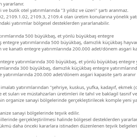
 yararlanır.
i ve butik otel yatırımlarında "3 yıldız ve üzeri" şartı aranmaz.
102, 2109.1.02, 2109.3, 2109.4 olan üretim konularına yönelik ya
daki yatırımlar bölgesel desteklerden yararlanabilir.
yatırımlarında 500 büyükbaş, et yönlü büyükbaş entegre
entegre yatırımlarında 500 büyükbaş, damızlık küçükbaş hayvan 
e kanatlı entegre yatırımlarında 200.000 adet/dönem asgari kapas
 entegre yatırımlarında 300 büyükbaş, et yönlü büyükbaş entegre 
larında 300 büyükbaş, damızlık küçükbaş entegre yatırımlarınd
yatırımlarında 200.000 adet/dönem asgari kapasite şartı aranır (d
k imalatı yatırımlarından "şehriye, kuskus, yufka, kadayıf, ekmek 
et suları ve müstahzarları üretimleri ile tahıl ve baklagil tasnif
inin organize sanayi bölgelerinde gerçekleştirilecek komple yeni y
nize sanayi bölgelerinde teşvik edilir.
illerinde gerçekleştirilmesi halinde bölgesel desteklerden yararlanı
hükmü daha önceki kararlara istinaden düzenlenen teşvik belgele