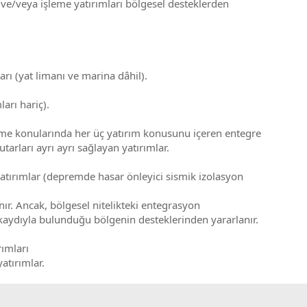
ç ve/veya işleme yatırımları bölgesel desteklerden
arı (yat limanı ve marina dâhil).
arı hariç).
eleme konularında her üç yatırım konusunu içeren entegre
arları ayrı ayrı sağlayan yatırımlar.
yatırımlar (depremde hasar önleyici sismik izolasyon
nır. Ancak, bölgesel nitelikteki entegrasyon
i kaydıyla bulunduğu bölgenin desteklerinden yararlanır.
rımları
atırımlar.