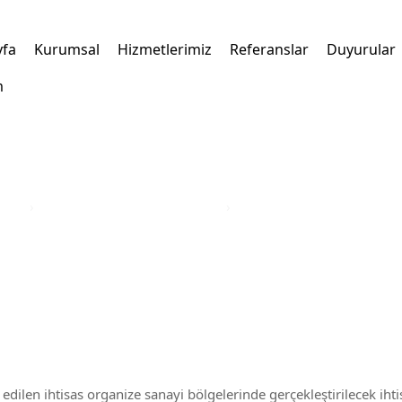
yfa
Kurumsal
Hizmetlerimiz
Referanslar
Duyurular
m
kleri
›
Türkiye Yatırım Teşvik Belgesi
›
Ordu İli Teşvik Belgesi
 edilen ihtisas organize sanayi bölgelerinde gerçekleştirilecek ihti