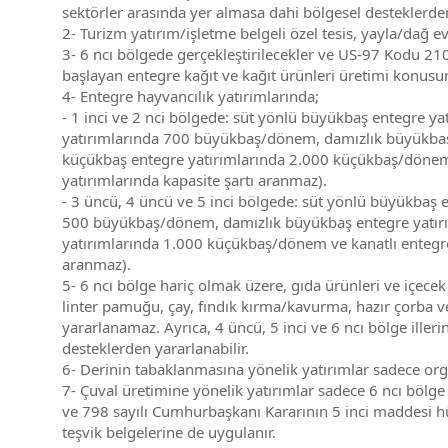
sektörler arasında yer almasa dahi bölgesel desteklerden
2- Turizm yatırım/işletme belgeli özel tesis, yayla/dağ ev
3- 6 ncı bölgede gerçekleştirilecekler ve US-97 Kodu 2
başlayan entegre kağıt ve kağıt ürünleri üretimi konusun
4- Entegre hayvancılık yatırımlarında;
- 1 inci ve 2 nci bölgede: süt yönlü büyükbaş entegre 
yatırımlarında 700 büyükbaş/dönem, damızlık büyükbaş 
küçükbaş entegre yatırımlarında 2.000 küçükbaş/dönem v
yatırımlarında kapasite şartı aranmaz).
- 3 üncü, 4 üncü ve 5 inci bölgede: süt yönlü büyükbaş
500 büyükbaş/dönem, damızlık büyükbaş entegre yatırım
yatırımlarında 1.000 küçükbaş/dönem ve kanatlı entegre 
aranmaz).
5- 6 ncı bölge hariç olmak üzere, gıda ürünleri ve içece
linter pamuğu, çay, fındık kırma/kavurma, hazır çorba ve 
yararlanamaz. Ayrıca, 4 üncü, 5 inci ve 6 ncı bölge iller
desteklerden yararlanabilir.
6- Derinin tabaklanmasına yönelik yatırımlar sadece orga
7- Çuval üretimine yönelik yatırımlar sadece 6 ncı bölge 
ve 798 sayılı Cumhurbaşkanı Kararının 5 inci maddesi 
teşvik belgelerine de uygulanır.