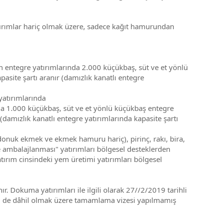
tırımlar hariç olmak üzere, sadece kağıt hamurundan
entegre yatırımlarında 2.000 küçükbaş, süt ve et yönlü
ite şartı aranır (damızlık kanatlı entegre
yatırımlarında
a 1.000 küçükbaş, süt ve et yönlü küçükbaş entegre
amızlık kanatlı entegre yatırımlarında kapasite şartı
(donuk ekmek ve ekmek hamuru hariç), pirinç, rakı, bira,
 ve ambalajlanması" yatırımları bölgesel desteklerden
atırım cinsindeki yem üretimi yatırımları bölgesel
r. Dokuma yatırımları ile ilgili olarak 27//2/2019 tarihli
ri de dâhil olmak üzere tamamlama vizesi yapılmamış