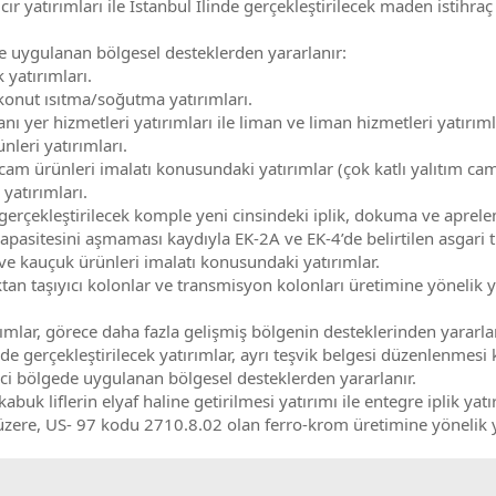
ır yatırımları ile İstanbul İlinde gerçekleştirilecek maden istihra
e uygulanan bölgesel desteklerden yararlanır:
 yatırımları.
le konut ısıtma/soğutma yatırımları.
ı yer hizmetleri yatırımları ile liman ve liman hizmetleri yatırıml
nleri yatırımları.
cam ürünleri imalatı konusundaki yatırımlar (çok katlı yalıtım caml
 yatırımları.
de gerçekleştirilecek komple yeni cinsindeki iplik, dokuma ve apr
asitesini aşmaması kaydıyla EK-2A ve EK-4’de belirtilen asgari tut
 ve kauçuk ürünleri imalatı konusundaki yatırımlar.
an taşıyıcı kolonlar ve transmisyon kolonları üretimine yönelik 
rımlar, görece daha fazla gelişmiş bölgenin desteklerinden yararla
de gerçekleştirilecek yatırımlar, ayrı teşvik belgesi düzenlenmes
nci bölgede uygulanan bölgesel desteklerden yararlanır.
kabuk liflerin elyaf haline getirilmesi yatırımı ile entegre iplik yatı
üzere, US- 97 kodu 2710.8.02 olan ferro-krom üretimine yönelik y