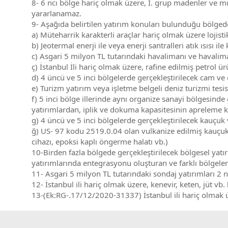
8- 6 ncı bölge hariç olmak üzere, I. grup madenler ve mıc
yararlanamaz.
9- Aşağıda belirtilen yatırım konuları bulunduğu bölged
a) Müteharrik karakterli araçlar hariç olmak üzere lojistik
b) Jeotermal enerji ile veya enerji santralleri atık ısısı i
c) Asgari 5 milyon TL tutarındaki havalimanı ve havaliman
ç) İstanbul İli hariç olmak üzere, rafine edilmiş petrol ürü
d) 4 üncü ve 5 inci bölgelerde gerçekleştirilecek cam ve 
e) Turizm yatırım veya işletme belgeli deniz turizmi tesis
f) 5 inci bölge illerinde aynı organize sanayi bölgesin
yatırımlardan, iplik ve dokuma kapasitesinin apreleme kap
g) 4 üncü ve 5 inci bölgelerde gerçekleştirilecek kauçuk
ğ) US- 97 kodu 2519.0.04 olan vulkanize edilmiş kauçukt
cihazı, epoksi kaplı öngerme halatı vb.)
10-Birden fazla bölgede gerçekleştirilecek bölgesel yatı
yatırımlarında entegrasyonu oluşturan ve farklı bölgeler
11- Asgari 5 milyon TL tutarındaki sondaj yatırımları 2 
12- İstanbul ili hariç olmak üzere, kenevir, keten, jüt vb. 
13-(Ek:RG-.17/12/2020-31337) İstanbul ili hariç olmak 