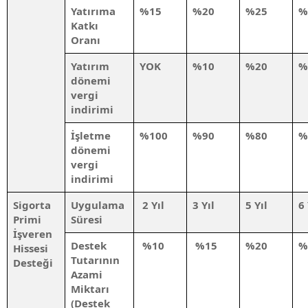
Yatırıma
%15
%20
%25
%
Katkı
Oranı
Yatırım
YOK
%10
%20
%
dönemi
vergi
indirimi
İşletme
%100
%90
%80
%
dönemi
vergi
indirimi
Sigorta
Uygulama
2 Yıl
3 Yıl
5 Yıl
6 
Primi
Süresi
İşveren
Destek
%10
%15
%20
%
Hissesi
Tutarının
Desteği
Azami
Miktarı
(Destek