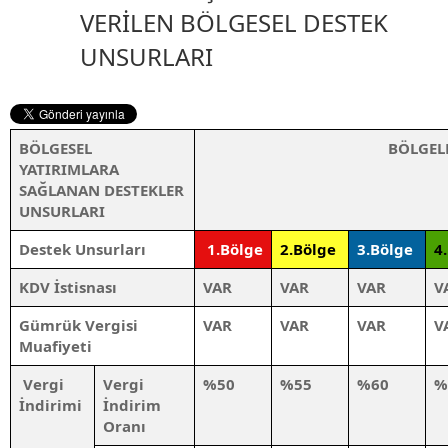
VERİLEN BÖLGESEL DESTEK
UNSURLARI
BÖLGESEL
BÖLGEL
YATIRIMLARA
SAĞLANAN DESTEKLER
UNSURLARI
Destek Unsurları
1.Bölge
2.Bölge
3.Bölge
4
KDV İstisnası
VAR
VAR
VAR
V
Gümrük Vergisi
VAR
VAR
VAR
V
Muafiyeti
Vergi
Vergi
%50
%55
%60
%
İndirimi
İndirim
Oranı