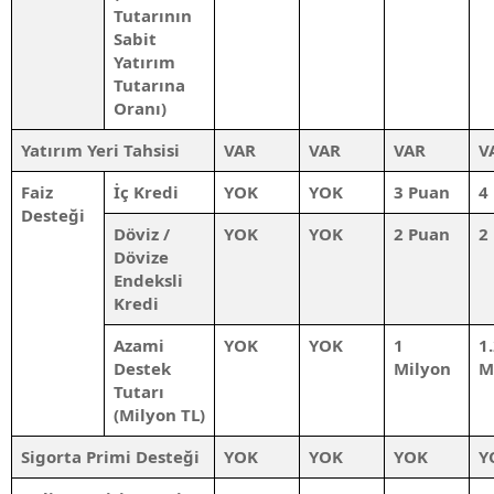
Tutarının
Sabit
Yatırım
Tutarına
Oranı)
Yatırım Yeri Tahsisi
VAR
VAR
VAR
V
Faiz
İç Kredi
YOK
YOK
3 Puan
4
Desteği
Döviz /
YOK
YOK
2 Puan
2
Dövize
Endeksli
Kredi
Azami
YOK
YOK
1
1
Destek
Milyon
M
Tutarı
(
Milyon
TL)
Sigorta Primi Desteği
YOK
YOK
YOK
Y