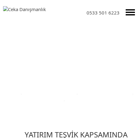
0533 501 6223
Yatırım Teşvik Sektörleri
Anasayfa
›
Yatırım Teşvik Sektörleri
›
Eğitim Yatırım Teşvikleri
›
Türkiye Yatırım Teşvik Belgesi
›
Adıyaman İli Yatırım Teşvik
Belgesi
YATIRIM TEŞVİK KAPSAMINDA