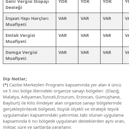
Gelir Vergisi Stopajı
YOK
YOK
YOK
Y
Desteği
İnşaat-Yapı Harçları
VAR
VAR
VAR
V
Muafiyeti
Emlak Vergisi
VAR
VAR
VAR
V
Muafiyeti
Damga Vergisi
VAR
VAR
VAR
V
Muafiyeti
Dip Notlar;
(*)
Cazibe Merkezleri Programı kapsamında yer alan 4 üncü
ve 5 inci bölge illerindeki organize sanayi bölgeleri (Elazığ,
Malatya, Adıyaman,Tunceli,Erzurum, Erzincan, Gümüşhane,
Bayburt) ile Kilis ilindeyer alan organize sanayi bölgelerinde
gerçekleştirilecek bölgesel, büyük ölçekli ve stratejik teşvik
uygulamaları kapsamındaki yatırımlar, tabi olunan uygulama
kapsamında 6 ncı bölgede uygulanan desteklerden aynı oran,
miktar, süre ve şartlarda yararlanır.