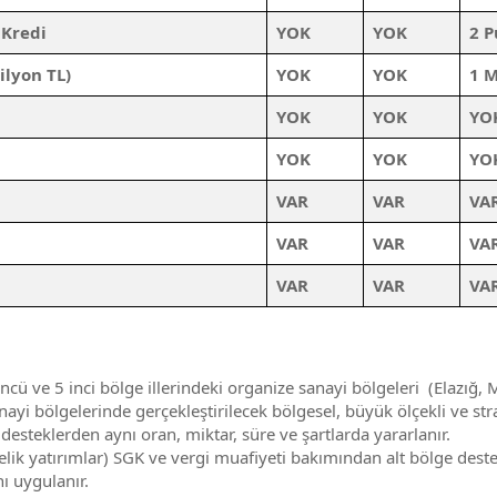
 Kredi
YOK
YOK
2 
ilyon TL)
YOK
YOK
1 M
YOK
YOK
YO
YOK
YOK
YO
VAR
VAR
VA
VAR
VAR
VA
VAR
VAR
VA
ü ve 5 inci bölge illerindeki organize sanayi bölgeleri (Elazığ,
ayi bölgelerinde gerçekleştirilecek bölgesel, büyük ölçekli ve str
teklerden aynı oran, miktar, süre ve şartlarda yararlanır.
ik yatırımlar) SGK ve vergi muafiyeti bakımından alt bölge desteğ
ı uygulanır.