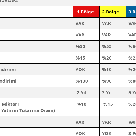
SURLARI
1.Bölge
2.Bölge
3.
VAR
VAR
VA
VAR
VAR
VA
%50
%55
%6
%15
%20
%2
ndirimi
YOK
%10
%2
ndirimi
%100
%90
%8
2 Yıl
3 Yıl
5 Y
 Miktarı
%10
%15
%2
 Yatırım Tutarına Oranı)
VAR
VAR
VA
YOK
YOK
3 