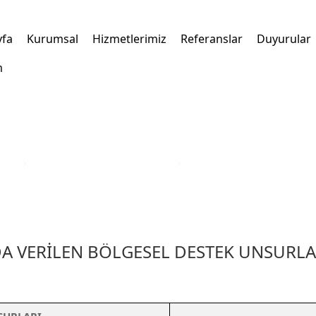
yfa
Kurumsal
Hizmetlerimiz
Referanslar
Duyurular
m
kleri
›
Türkiye Yatırım Teşvik Belgesi
›
Tekirdağ İli Yatırım Teşvik 
DA VERİLEN BÖLGESEL DESTEK UNSURLA