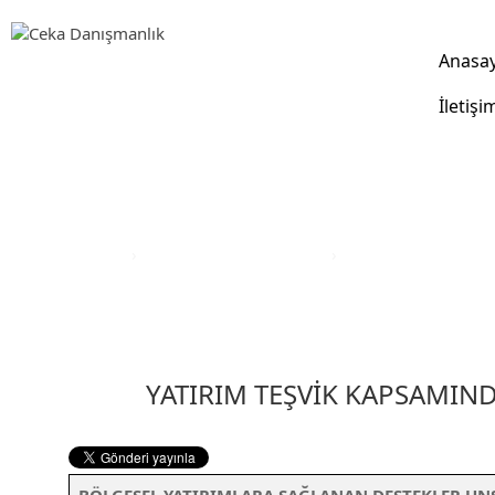
Anasa
İletişi
Yatırım Teşvik Sektörleri
Anasayfa
›
Yatırım Teşvik Sektörleri
›
Eğitim Yatırım Teşvi
YATIRIM TEŞVİK KAPSAMIN