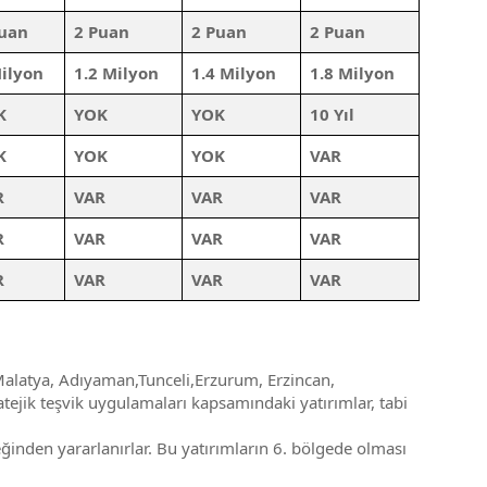
Puan
2 Puan
2 Puan
2 Puan
ilyon
1.2 Milyon
1.4 Milyon
1.8 Milyon
K
YOK
YOK
10 Yıl
K
YOK
YOK
VAR
R
VAR
VAR
VAR
R
VAR
VAR
VAR
R
VAR
VAR
VAR
 Malatya, Adıyaman,Tunceli,Erzurum, Erzincan,
atejik teşvik uygulamaları kapsamındaki yatırımlar, tabi
inden yararlanırlar. Bu yatırımların 6. bölgede olması