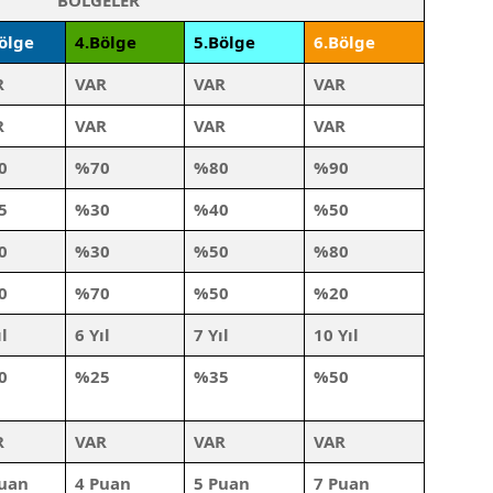
BÖLGELER
Bölge
4.Bölge
5.Bölge
6.Bölge
R
VAR
VAR
VAR
R
VAR
VAR
VAR
0
%70
%80
%90
5
%30
%40
%50
0
%30
%50
%80
0
%70
%50
%20
ıl
6 Yıl
7 Yıl
10 Yıl
0
%25
%35
%50
R
VAR
VAR
VAR
Puan
4 Puan
5 Puan
7 Puan