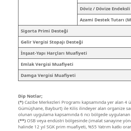
Döviz / Dövize Endeksli
Azami Destek Tutarı (M
Sigorta Primi Desteği
Gelir Vergisi Stopajı Desteği
İnşaat-Yapı Harçları Muafiyeti
Emlak Vergisi Muafiyeti
Damga Vergisi Muafiyeti
Dip Notlar;
(*)
Cazibe Merkezleri Programı kapsamında yer alan 4 ünc
Gümüşhane, Bayburt) ile Kilis ilindeyer alan organize san
olunan uygulama kapsamında 6 ncı bölgede uygulanan des
(**)
OSB veya endüstri bölgesinde (imalat sanayine yönel
halinde 12 yıl SGK prim muafiyeti, %55 Yatrım katkı oran