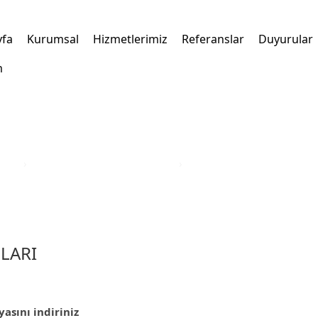
yfa
Kurumsal
Hizmetlerimiz
Referanslar
Duyurular
m
kleri
›
Türkiye Yatırım Teşvik Belgesi
›
Tekirdağ İli Yatırım Teşvik 
LARI
yasını indiriniz