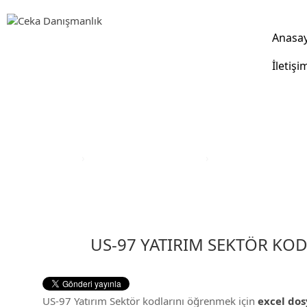
Anasa
İletişi
Yatırım Teşvik Sektörleri
Anasayfa
›
Yatırım Teşvik Sektörleri
›
Eğitim Yatırım Teşvi
US-97 YATIRIM SEKTÖR KOD
US-97 Yatırım Sektör kodlarını öğrenmek için
excel dos