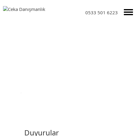
0533 501 6223
Duyurular
Anasayfa
›
Duyurular
Duyurular