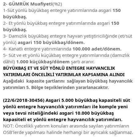
2- GÜMRÜK Muafiyeti
(%2)
1-Süt yönlü büyükbaş entegre yatırımlarında asgari
150
büyükbaş.
2- Et yönlü büyükbaş entegre yatırımlarında asgari
150
büyükbaş.
3- Damızlık büyükbaş entegre hayvan yetiştiriciliğinde (et/süt
yönlü)
asgari 150 büyükbaş/dönem.
4- Kanatlı entegre yatırımlarında
100.000 adet/dönem.
5- Süt ve et yönlü küçükbaş entegre yatırımlarında (damızlık
dâhil)
1.000 küçükbaş/dönem
şartı aranır.
BÜYÜKBAŞ ET VE SÜT YÖNLÜ ENTEGRE HAYVANCILIK
YATIRIMLARI ÖNCELİKLİ YATIRIMLAR KAPSAMINA ALINDI
Aşağıdaki kapasite şartlarını sağlayan büyükbaş hayvancılık
yatırımları 5. Bölge teşviklerinden yararlanacaktır.
(22/6/2018-30456) Asgari 5.000 büyükbaş kapasiteli süt
yönlü entegre hayvancılık yatırımları ile komple yeni
veya tevsi niteliğindeki asgari 10.000 büyükbaş
kapasiteli et yönlü entegre hayvancılık yatırımları.
NOT: Öncelikli yatırım konuları arasında sayılan yatırımların
OSB’lerde yapılması halinde herhangi bir ayrıcalık sağlanmaz.