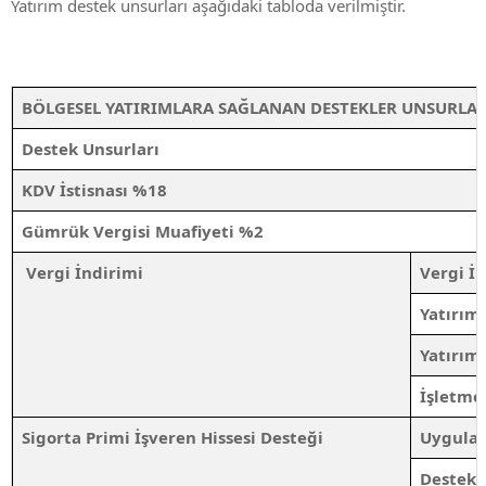
Yatırım destek unsurları aşağıdaki tabloda verilmiştir.
BÖLGESEL YATIRIMLARA SAĞLANAN DESTEKLER UNSURLAR
Destek Unsurları
KDV İstisnası %18
Gümrük Vergisi Muafiyeti %2
Vergi İndirimi
Vergi İ
Yatırım
Yatırım
İşletme
Sigorta Primi İşveren Hissesi Desteği
Uygulam
Destek 