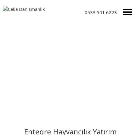
0533 501 6223
Yatırım Teşvik Sektörleri
Anasayfa
›
Yatırım Teşvik Sektörleri
›
Entegre Hayvancılık
Yatırım Teşvikleri
Entegre Hayvancılık Yatırım