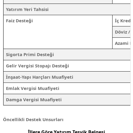
Yatırım Yeri Tahsisi
Faiz Desteği
İç Kredi
Döviz / 
Azami D
Sigorta Primi Desteği
Gelir Vergisi Stopajı Desteği
İnşaat-Yapı Harçları Muafiyeti
Emlak Vergisi Muafiyeti
Damga Vergisi Muafiyeti
Öncellikli Destek Unsurları
İllere Göre Yatırım Teşvik Belgesi