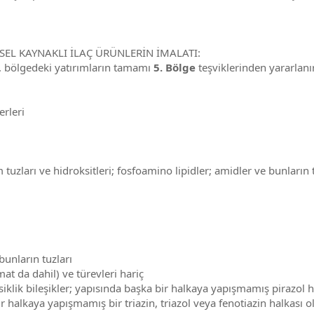
İSEL KAYNAKLI İLAÇ ÜRÜNLERİN İMALATI:
. bölgedeki yatırımların tamamı
5. Bölge
teşviklerinden yararlanır
erleri
tuzları ve hidroksitleri; fosfoamino lipidler; amidler ve bunların t
bunların tuzları
mat da dahil) ve türevleri hariç
osiklik bileşikler; yapısında başka bir halkaya yapışmamış pirazol h
 halkaya yapışmamış bir triazin, triazol veya fenotiazin halkası ola