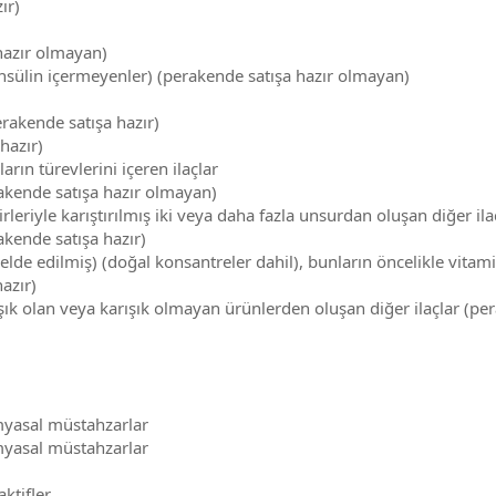
ır)
 hazır olmayan)
 insülin içermeyenler) (perakende satışa hazır olmayan)
rakende satışa hazır)
hazır)
rın türevlerini içeren ilaçlar
erakende satışa hazır olmayan)
leriyle karıştırılmış iki veya daha fazla unsurdan oluşan diğer il
rakende satışa hazır)
lde edilmiş) (doğal konsantreler dahil), bunların öncelikle vitamin
hazır)
ık olan veya karışık olmayan ürünlerden oluşan diğer ilaçlar (per
imyasal müstahzarlar
imyasal müstahzarlar
ktifler