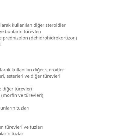
arak kullanılan diğer steroidler
e bunların türevleri
ve prednizolon (dehidrohidrokortizon)
i
arak kullanılan diğer steroitler
ri, esterleri ve diğer türevleri
ve diğer türevleri
 (morfin ve türevleri)
bunların tuzları
n türevleri ve tuzları
arın tuzları