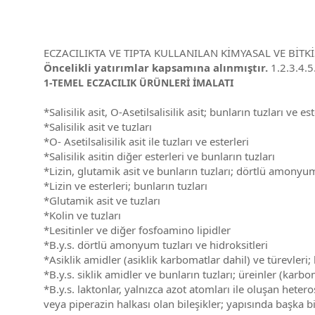
ECZACILIKTA VE TIPTA KULLANILAN KİMYASAL VE BİTK
Öncelikli yatırımlar kapsamına alınmıştır.
1.2.3.4.5
1-TEMEL ECZACILIK ÜRÜNLERİ İMALATI
*Salisilik asit, O-Asetilsalisilik asit; bunların tuzları ve est
*Salisilik asit ve tuzları
*O- Asetilsalisilik asit ile tuzları ve esterleri
*Salisilik asitin diğer esterleri ve bunların tuzları
*Lizin, glutamik asit ve bunların tuzları; dörtlü amonyum 
*Lizin ve esterleri; bunların tuzları
*Glutamik asit ve tuzları
*Kolin ve tuzları
*Lesitinler ve diğer fosfoamino lipidler
*B.y.s. dörtlü amonyum tuzları ve hidroksitleri
*Asiklik amidler (asiklik karbomatlar dahil) ve türevleri; 
*B.y.s. siklik amidler ve bunların tuzları; üreinler (karbo
*B.y.s. laktonlar, yalnızca azot atomları ile oluşan heter
veya piperazin halkası olan bileşikler; yapısında başka bir