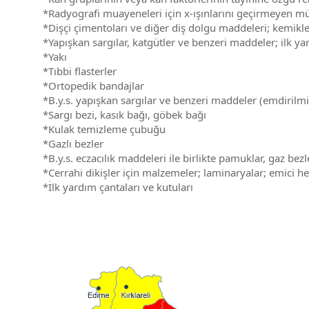
*Radyografi muayeneleri için x-ışınlarını geçirmeyen müsta
*Dişçi çimentoları ve diğer diş dolgu maddeleri; kemikle
*Yapışkan sargılar, katgütler ve benzeri maddeler; ilk ya
*Yakı
*Tıbbi flasterler
*Ortopedik bandajlar
*B.y.s. yapışkan sargılar ve benzeri maddeler (emdirilm
*Sargı bezi, kasık bağı, göbek bağı
*Kulak temizleme çubuğu
*Gazlı bezler
*B.y.s. eczacılık maddeleri ile birlikte pamuklar, gaz be
*Cerrahi dikişler için malzemeler; laminaryalar; emici h
*İlk yardım çantaları ve kutuları