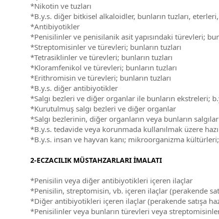
*Nikotin ve tuzları
*B.y.s. diğer bitkisel alkaloidler, bunların tuzları, eterleri
*Antibiyotikler
*Penisilinler ve penisilanik asit yapısındaki türevleri; bun
*Streptomisinler ve türevleri; bunların tuzları
*Tetrasiklinler ve türevleri; bunların tuzları
*Kloramfenikol ve türevleri; bunların tuzları
*Erithromisin ve türevleri; bunların tuzları
*B.y.s. diğer antibiyotikler
*Salgı bezleri ve diğer organlar ile bunların ekstreleri;
*Kurutulmuş salgı bezleri ve diğer organlar
*Salgı bezlerinin, diğer organların veya bunların salgılar
*B.y.s. tedavide veya korunmada kullanılmak üzere haz
*B.y.s. insan ve hayvan kanı; mikroorganizma kültürleri; 
2-ECZACILIK MÜSTAHZARLARI İMALATI
*Penisilin veya diğer antibiyotikleri içeren ilaçlar
*Penisilin, streptomisin, vb. içeren ilaçlar (perakende s
*Diğer antibiyotikleri içeren ilaçlar (perakende satışa h
*Penisilinler veya bunların türevleri veya streptomisinle