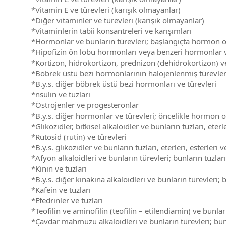
*Vitamin E ve türevleri (karışık olmayanlar)
*Diğer vitaminler ve türevleri (karışık olmayanlar)
*Vitaminlerin tabii konsantreleri ve karışımları
*Hormonlar ve bunların türevleri; başlangıçta hormon ol
*Hipofizin ön lobu hormonları veya benzeri hormonlar v
*Kortizon, hidrokortizon, prednizon (dehidrokortizon) 
*Böbrek üstü bezi hormonlarının halojenlenmiş türevler
*B.y.s. diğer böbrek üstü bezi hormonları ve türevleri
*nsülin ve tuzları
*Östrojenler ve progesteronlar
*B.y.s. diğer hormonlar ve türevleri; öncelikle hormon ol
*Glikozidler, bitkisel alkaloidler ve bunların tuzları, eterle
*Rutosid (rutin) ve türevleri
*B.y.s. glikozidler ve bunların tuzları, eterleri, esterleri 
*Afyon alkaloidleri ve bunların türevleri; bunların tuzları
*Kinin ve tuzları
*B.y.s. diğer kınakına alkaloidleri ve bunların türevleri; 
*Kafein ve tuzları
*Efedrinler ve tuzları
*Teofilin ve aminofilin (teofilin – etilendiamin) ve bunları
*Çavdar mahmuzu alkaloidleri ve bunların türevleri; bunl