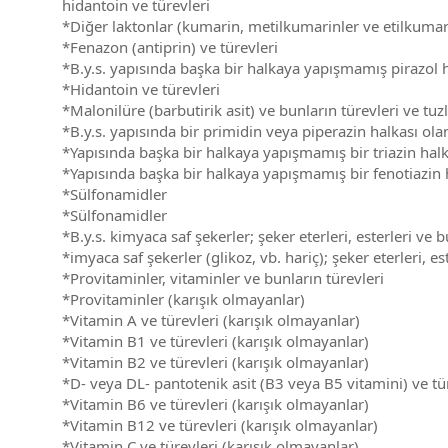
hidantoin ve türevleri
*Diğer laktonlar (kumarin, metilkumarinler ve etilkumari
*Fenazon (antiprin) ve türevleri
*B.y.s. yapısında başka bir halkaya yapışmamış pirazol ha
*Hidantoin ve türevleri
*Malonilüre (barbutirik asit) ve bunların türevleri ve tuzl
*B.y.s. yapısında bir primidin veya piperazin halkası olan 
*Yapısında başka bir halkaya yapışmamış bir triazin halk
*Yapısında başka bir halkaya yapışmamış bir fenotiazin 
*Sülfonamidler
*Sülfonamidler
*B.y.s. kimyaca saf şekerler; şeker eterleri, esterleri ve bu
*imyaca saf şekerler (glikoz, vb. hariç); şeker eterleri, est
*Provitaminler, vitaminler ve bunların türevleri
*Provitaminler (karışık olmayanlar)
*Vitamin A ve türevleri (karışık olmayanlar)
*Vitamin B1 ve türevleri (karışık olmayanlar)
*Vitamin B2 ve türevleri (karışık olmayanlar)
*D- veya DL- pantotenik asit (B3 veya B5 vitamini) ve tü
*Vitamin B6 ve türevleri (karışık olmayanlar)
*Vitamin B12 ve türevleri (karışık olmayanlar)
*Vitamin C ve türevleri (karışık olmayanlar)