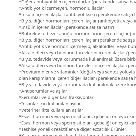
*Diğer antibiyotikleri içeren ilaçlar (perakende satışa haz
*Antibiyotik içermeyen, hormonlu ilaçlar
*İnsülin içeren ilaçlar (antibiyotiksiz) (perakende satışa
*B.y.s. diğer hormonları içeren ilaçlar (antibiyotik veya
*İnsülin içeren ilaçlar (perakende satışa hazır)
*Böbreküstü bezi kabuğu hormonlarını içeren ilaçlar (pe
*B.y.s. diğer hormonları içeren ilaçlar (perakende satışa 
*Antibiyotik ve hormon içermeyip, alkaloidleri veya bunla
*Alkaloidleri veya bunların türevlerini içeren ilaçlar (p
*B.y.s. tedavide veya korunmada kullanılmak üzere birbir
*Alkaloidleri veya bunların türevlerini içeren ilaçlar (pe
*Provitaminler ve vitaminler (doğal veya sentez yoluyla e
olan karışımlarını içeren diğer ilaçlar (perakende satışa 
*B.y.s. tedavide veya korunmada kullanılmak üzere karış
*Antiserumlar ve aşılar
*Serumlar ve diğer kan fraksiyonları
*İnsanlar için kullanılan aşılar
*Veterinerlikte kullanılan aşılar
*Esası hormon veya spermisit olan, gebeliği önleyici k
*Esası hormon veya spermisit olan, gebeliği önleyici k
*Teşhise yönelik reaktifler ve diğer eczacılık ürünleri
*Kan gruplarının veya kan faktörlerinin tayinine özgü rea