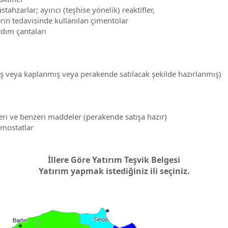
hzarlar; ayırıcı (teşhise yönelik) reaktifler,
rin tedavisinde kullanılan çimentolar
rdım çantaları
iş veya kaplanmış veya perakende satılacak şekilde hazırlanmış)
zleri ve benzeri maddeler (perakende satışa hazır)
emostatlar
İllere Göre Yatırım Teşvik Belgesi
Yatırım yapmak istediğiniz ili seçiniz.