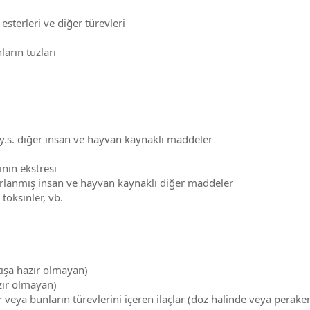
, esterleri ve diğer türevleri
ların tuzları
 b.y.s. diğer insan ve hayvan kaynaklı maddeler
ının ekstresi
ırlanmış insan ve hayvan kaynaklı diğer maddeler
toksinler, vb.
atışa hazır olmayan)
azır olmayan)
r veya bunların türevlerini içeren ilaçlar (doz halinde veya perake