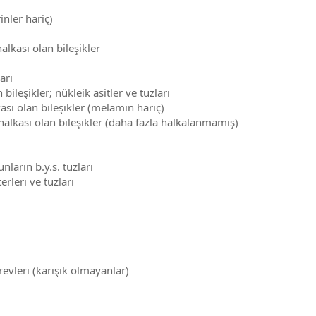
nler hariç)
lkası olan bileşikler
arı
bileşikler; nükleik asitler ve tuzları
ası olan bileşikler (melamin hariç)
halkası olan bileşikler (daha fazla halkalanmamış)
nların b.y.s. tuzları
erleri ve tuzları
revleri (karışık olmayanlar)