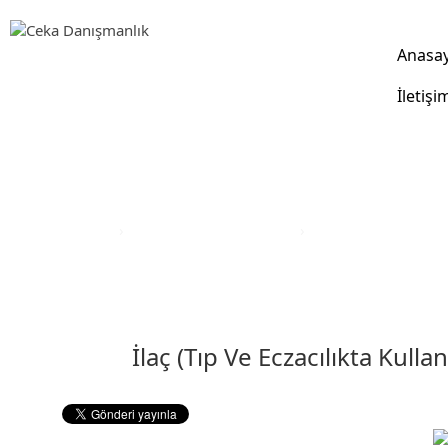
Anasa
İletişi
Yatırım Teşvik Sektörleri
Anasayfa
›
Yatırım Teşvik Sektörleri
›
İlaç (Tıp Ve Eczacılı
İlaç (Tıp Ve Eczacılıkta Kulla