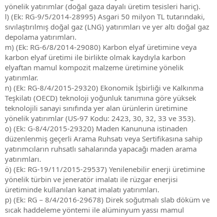
yönelik yatırımlar (doğal gaza dayalı üretim tesisleri hariç).
l) (Ek: RG-9/5/2014-28995) Asgari 50 milyon TL tutarındaki,
sıvılaştırılmış doğal gaz (LNG) yatırımları ve yer altı doğal gaz
depolama yatırımları.
m) (Ek: RG-6/8/2014-29080) Karbon elyaf üretimine veya
karbon elyaf üretimi ile birlikte olmak kaydıyla karbon
elyaftan mamul kompozit malzeme üretimine yönelik
yatırımlar.
n) (Ek: RG-8/4/2015-29320) Ekonomik İşbirliği ve Kalkınma
Teşkilatı (OECD) teknoloji yoğunluk tanımına göre yüksek
teknolojili sanayi sınıfında yer alan ürünlerin üretimine
yönelik yatırımlar (US-97 Kodu: 2423, 30, 32, 33 ve 353).
o) (Ek: G-8/4/2015-29320) Maden Kanununa istinaden
düzenlenmiş geçerli Arama Ruhsatı veya Sertifikasına sahip
yatırımcıların ruhsatlı sahalarında yapacağı maden arama
yatırımları.
ö) (Ek: RG-19/11/2015-29537) Yenilenebilir enerji üretimine
yönelik türbin ve jeneratör imalatı ile rüzgar enerjisi
üretiminde kullanılan kanat imalatı yatırımları.
p) (Ek: RG – 8/4/2016-29678) Direk soğutmalı slab döküm ve
sıcak haddeleme yöntemi ile alüminyum yassı mamul