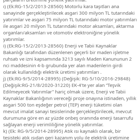
ı) (Ek:RG-15/2/2013-28560) Motorlu kara taşıtları ana
sanayinde gerçekleştirilecek asgari 300 milyon TL tutarındaki
yatırımlar ve asgari 75 milyon TL tutarındaki motor yatırımları
ile asgari 20 milyon TL tutarındaki motor aksamları, aktarma
organları/aksamları ve otomotiv elektroniğine yönelik
yatırımlar.
i) (Ek:RG-15/2/2013-28560) Enerji ve Tabii Kaynaklar
Bakanlığı tarafından düzenlenen geçerli bir maden işletme
ruhsatı ve izni kapsamında 3213 sayılı Maden Kanununun 2
nci maddesinin 4-b grubunda yer alan madenlerin girdi
olarak kullanıldığı elektrik üretimi yatırımları .
j) (Ek:RG-9/5/2014-28995) (Değişik: RG-5/10/2016-29848)
(Değişik:RG-21/8/2020-31220) EK-4’te yer alan “Teşvik
Edilmeyecek Yatırımlar” hariç olmak üzere, Enerji ve Tabii
Kaynaklar Bakanlığının vereceği proje onayına istinaden, yıllık
asgari 500 ton eşdeğer petrol (TEP) enerji tüketimi olan
mevcut imalat sanayi tesislerinde gerçekleştirilecek, mevcut
durumuna göre en az yüzde onbeş oranında enerji tasarrufu
sağlayan enerji verimliliğine yönelik yatırımlar.
k) (Ek: RG-9/5/2014-28995) Atık ısı kaynaklı olarak, bir
tesisteki atık ısıdan geri kazanım yolu ile elektrik üretimine