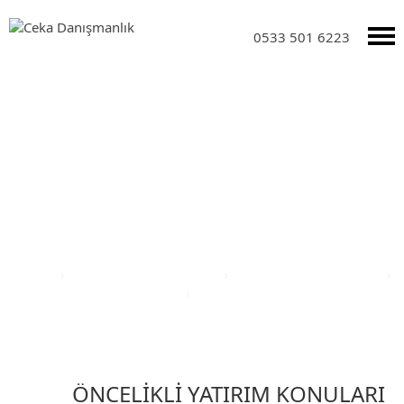
0533 501 6223
Yatırım Teşvik Sektörleri
Anasayfa
›
Yatırım Teşvik Sektörleri
›
Eğitim Yatırım Teşvikleri
›
Türkiye Yatırım Teşvik Belgesi
›
İstanbul İli Yatırım Teşvik Belgesi
ÖNCELİKLİ YATIRIM KONULARI