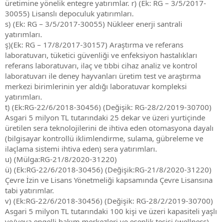
üretimine yönelik entegre yatırımlar. r) (Ek: RG – 3/5/2017-
30055) Lisanslı depoculuk yatırımları.
s) (Ek: RG – 3/5/2017-30055) Nükleer enerji santrali
yatırımları.
ş)(Ek: RG – 17/8/2017-30157) Araştırma ve referans
laboratuvarı, tüketici güvenliği ve enfeksiyon hastalıkları
referans laboratuvarı, ilaç ve tıbbi cihaz analiz ve kontrol
laboratuvarı ile deney hayvanları üretim test ve araştırma
merkezi birimlerinin yer aldığı laboratuvar kompleksi
yatırımları.
t) (Ek:RG-22/6/2018-30456) (Değişik: RG-28/2/2019-30700)
Asgari 5 milyon TL tutarındaki 25 dekar ve üzeri yurtiçinde
üretilen sera teknolojilerini de ihtiva eden otomasyona dayalı
(bilgisayar kontrollü iklimlendirme, sulama, gübreleme ve
ilaçlama sistemi ihtiva eden) sera yatırımları.
u) (Mülga:RG-21/8/2020-31220)
ü) (Ek:RG-22/6/2018-30456) (Değişik:RG-21/8/2020-31220)
Çevre İzin ve Lisans Yönetmeliği kapsamında Çevre Lisansına
tabi yatırımlar.
v) (Ek:RG-22/6/2018-30456) (Değişik: RG-28/2/2019-30700)
Asgari 5 milyon TL tutarındaki 100 kişi ve üzeri kapasiteli yaşlı
ve/veya engelli bakım merkezleri ve esenlik tesisi (wellness)