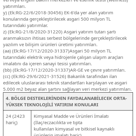
yatırımları.
y) (Ek:RG-22/6/2018-30456) EK-6’da yer alan yatırım
konularında gerçekleştirilecek asgari 500 milyon TL
tutarındaki yatırımlar.
z) (Ek:RG-21/8/2020-31220) Asgari yatırım tutarı şartı
aranmaksızın ihtisas serbest bölgelerinde gerçekleştirilecek
yazılım ve bilişim ürünleri üretimi yatırımları.
(aa) (Ek:RG-17/12/2020-31337)Asgari 50 milyon TL
tutarındaki elektrik veya hidrojenle çalışan ulaşım araçları
imalatını da içeren sanayi tesisi yatırımları.
(bb) (Ek:RG-17/12/2020-31337)AR-GE ve çevre yatırımları.
(cc) (Ek:RG-29/6/2021-31526) Bakanlık tarafından ilan
edilecek uluslararası teknik standartları karşılayan ve asgari
5.000 m2 beyaz alan şartını sağlayan veri merkezi yatırımları.
4. BÖLGE DESTEKLERİNDEN FAYDALANABİLECEK ORTA-
YÜKSEK TEKNOLOJİLİ YATIRIM KONULARI
24 (2423
Kimyasal Madde ve Ürünleri İmalatı
hariç)
(İlaç/eczacılıkta ve tıpta
kullanılan kimyasal ve bitkisel kaynaklı
ürünlerin imalatı hariç)