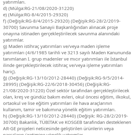
yatırımları.
d) (Mülga:RG-21/08/2020-31220)
e) (Mülga:RG-8/4/2015-29320)
f) (Değişik:RG-8/4/2015-29320) (Değişik:RG-28/2/2019-
30700) Savunma Sanayii Başkanlığından alınacak proje
onayına istinaden gerçekleştirilecek savunma alanındaki
yatırımlar.
g) Maden istihraç yatırımları ve/veya maden işleme
yatırımları (4/6/1985 tarihli ve 3213 sayılı Maden Kanununda
tanımlanan I. grup madenler ve mıcır yatırımları ile İstanbul
ilinde gerçekleştirilecek istihraç ve/veya işleme yatırımları
hariç).
ğ) (Değişik:RG-13/10/2012-28440) (Değişik:RG-9/5/2014-
28995) (Değişik:RG-22/6/2018-30456) (Değişik:RG-
21/08/2020-31220) Özel sektör tarafından gerçekleştirilecek
olan, kreş ve gündüz bakım evleri, okul öncesi eğitim, ilkokul,
ortaokul ve lise eğitim yatırımları ile hava araçlarının
kullanım, tamir ve bakımına yönelik eğitim yatırımları.
h) (Değişik:RG-13/10/2012-28440) (Değişik: RG-28/2/2019-
30700) Bakanlık, TÜBİTAK ve KOSGEB tarafından desteklenen
AR-GE projeleri neticesinde geliştirilen ürünlerin veya
parçaların üretimine yönelik yatırımlar.