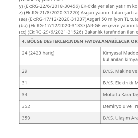
y) (Ek:RG-22/6/2018-30456) EK-6’da yer alan yatırım konu
z) (Ek:RG-21/8/2020-31220) Asgari yatırım tutarı şartı ar
(aa) (Ek:RG-17/12/2020-31337)Asgari 50 milyon TL tutarınd
(bb) (Ek:RG-17/12/2020-31337)AR-GE ve çevre yatırımla
(cc) (Ek:RG-29/6/2021-31526) Bakanlık tarafından ilan ed
4. BÖLGE DESTEKLERİNDEN FAYDALANABİLECEK OR
24 (2423 hariç)
Kimyasal Madde v
kullanılan kimyas
29
B.Y.S. Makine ve
31
B.Y.S. Elektrikli
34
Motorlu Kara Taşı
352
Demiryolu ve Tra
359
B.Y.S. Ulaşım Ara