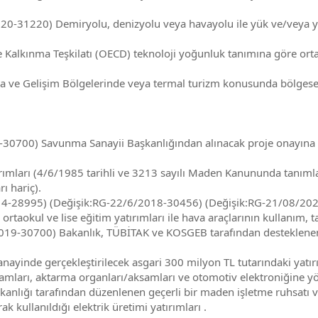
0-31220) Demiryolu, denizyolu veya havayolu ile yük ve/veya yol
Kalkınma Teşkilatı (OECD) teknoloji yoğunluk tanımına göre orta y
ve Gelişim Bölgelerinde veya termal turizm konusunda bölgesel d
30700) Savunma Sanayii Başkanlığından alınacak proje onayına i
rımları (4/6/1985 tarihli ve 3213 sayılı Maden Kanununda tanımlan
rı hariç).
4-28995) (Değişik:RG-22/6/2018-30456) (Değişik:RG-21/08/2020-3
ortaokul ve lise eğitim yatırımları ile hava araçlarının kullanım, 
19-30700) Bakanlık, TÜBİTAK ve KOSGEB tarafından desteklenen AR
anayinde gerçekleştirilecek asgari 300 milyon TL tutarındaki yatı
samları, aktarma organları/aksamları ve otomotiv elektroniğine yön
akanlığı tarafından düzenlenen geçerli bir maden işletme ruhsat
kullanıldığı elektrik üretimi yatırımları .