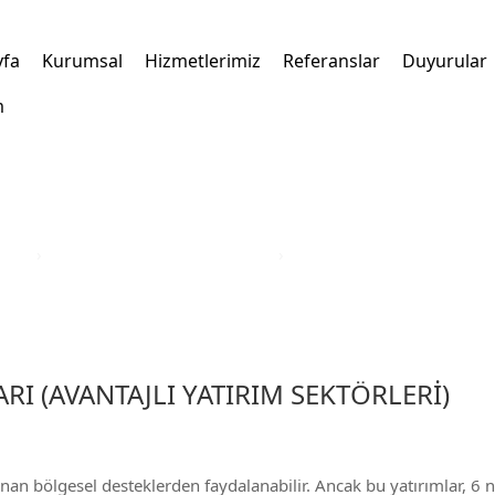
yfa
Kurumsal
Hizmetlerimiz
Referanslar
Duyurular
m
kleri
›
Türkiye Yatırım Teşvik Belgesi
›
İzmir İli Yatırım Teşvik Bel
RI (AVANTAJLI YATIRIM SEKTÖRLERİ)
anan bölgesel desteklerden faydalanabilir. Ancak bu yatırımlar, 6