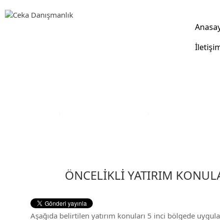
Anasa
İletişi
Yatırım Teşvik Sektörleri
Anasayfa
›
Yatırım Teşvik Sektörleri
›
Eğitim Yatırım Teşvi
ÖNCELİKLİ YATIRIM KONULA
Aşağıda belirtilen yatırım konuları 5 inci bölgede uygul