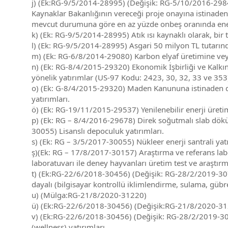
j) (Ek:RG-9/5/2014-28995) (Değişik: RG-5/10/2016-29848
Kaynaklar Bakanlığının vereceği proje onayına istinaden, 
mevcut durumuna göre en az yüzde onbeş oranında enerji 
k) (Ek: RG-9/5/2014-28995) Atık ısı kaynaklı olarak, bir t
l) (Ek: RG-9/5/2014-28995) Asgari 50 milyon TL tutarındak
m) (Ek: RG-6/8/2014-29080) Karbon elyaf üretimine veya
n) (Ek: RG-8/4/2015-29320) Ekonomik İşbirliği ve Kalkın
yönelik yatırımlar (US-97 Kodu: 2423, 30, 32, 33 ve 353
o) (Ek: G-8/4/2015-29320) Maden Kanununa istinaden dü
yatırımları.
ö) (Ek: RG-19/11/2015-29537) Yenilenebilir enerji üretimi
p) (Ek: RG – 8/4/2016-29678) Direk soğutmalı slab dökü
30055) Lisanslı depoculuk yatırımları.
s) (Ek: RG – 3/5/2017-30055) Nükleer enerji santrali yatı
ş)(Ek: RG – 17/8/2017-30157) Araştırma ve referans labora
laboratuvarı ile deney hayvanları üretim test ve araştırm
t) (Ek:RG-22/6/2018-30456) (Değişik: RG-28/2/2019-30700
dayalı (bilgisayar kontrollü iklimlendirme, sulama, gübre
u) (Mülga:RG-21/8/2020-31220)
ü) (Ek:RG-22/6/2018-30456) (Değişik:RG-21/8/2020-31220
v) (Ek:RG-22/6/2018-30456) (Değişik: RG-28/2/2019-30700
(wellness) yatırımları.