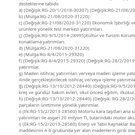
desteklerine tabidir.
a) (Değişik:RG-20/1/2018-30307) (Değişik:RG-21/08/202
b) (Mülga:RG-21/08/2020-31220)
c) (Değişik:RG-21/08/2020-31220) Ekonomik İşbirliği ve 
ürünlere yönelik test merkezi yatırımları.
ç) (Değişik:RG-9/5/2014-28995)Kültür ve Turizm Koruma 
konaklama yatırımları.
d) (Mülga:RG-21/08/2020-31220)
e) (Mülga:RG-8/4/2015-29320)
f) (Değişik:RG-8/4/2015-29320) (Değişik:RG-28/2/2019-
yatırımlar.
g) Maden istihraç yatırımları ve/veya maden işleme yatı
ilinde gerçekleştirilecek istihraç ve/veya işleme yatırımla
ğ) (Değişik:RG-13/10/2012-28440) (Değişik:RG-9/5/201
kreş ve gündüz bakım evleri, okul öncesi eğitim, ilkokul, 
h) (Değişik:RG-13/10/2012-28440) (Değişik: RG-28/2/20
parçaların üretimine yönelik yatırımlar.
ı) (Ek:RG-15/2/2013-28560) Motorlu kara taşıtları ana s
yatırımları ile asgari 20 milyon TL tutarındaki motor ak
i) (Ek:RG-15/2/2013-28560) Enerji ve Tabii Kaynaklar B
maddesinin 4-b grubunda yer alan madenlerin girdi olarak 