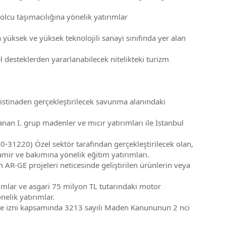
cu taşımacılığına yönelik yatırımlar
üksek ve yüksek teknolojili sanayi sınıfında yer alan
esteklerden yararlanabilecek nitelikteki turizm
stinaden gerçekleştirilecek savunma alanındaki
an I. grup madenler ve mıcır yatırımları ile İstanbul
1220) Özel sektör tarafından gerçekleştirilecek olan,
tamir ve bakımına yönelik eğitim yatırımları.
-GE projeleri neticesinde geliştirilen ürünlerin veya
rımlar ve asgari 75 milyon TL tutarındaki motor
elik yatırımlar.
ı ve izni kapsamında 3213 sayılı Maden Kanununun 2 nci