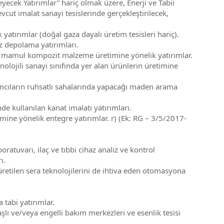
cek Yatırımlar” hariç olmak üzere, Enerji ve Tabii
vcut imalat sanayi tesislerinde gerçekleştirilecek,
 yatırımlar (doğal gaza dayalı üretim tesisleri hariç).
az depolama yatırımları.
an mamul kompozit malzeme üretimine yönelik yatırımlar.
lojili sanayi sınıfında yer alan ürünlerin üretimine
mcıların ruhsatlı sahalarında yapacağı maden arama
de kullanılan kanat imalatı yatırımları.
ne yönelik entegre yatırımlar. r) (Ek: RG – 3/5/2017-
ratuvarı, ilaç ve tıbbi cihaz analiz ve kontrol
ı.
etilen sera teknolojilerini de ihtiva eden otomasyona
tabi yatırımlar.
lı ve/veya engelli bakım merkezleri ve esenlik tesisi