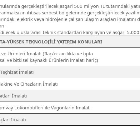
larında gerçekleştirilecek asgari 500 milyon TL tutarındaki yatır
anmaksızın ihtisas serbest bölgelerinde gerçekleştirilecek yazılım 
aki elektrik veya hidrojenle çalışan ulaşım araçları imalatını da 
rı.
ilecek uluslararası teknik standartları karşılayan ve asgari 5.000
TA-YÜKSEK TEKNOLOJİLİ YATIRIM KONULARI
e Ürünleri İmalatı (İlaç/eczacılıkta ve tıpta
al ve bitkisel kaynaklı ürünlerin imalatı hariç)
 Teçhizat İmalatı
 Makine Ve Cihazların İmalatı
tları İmalatı
mvay Lokomotifleri ile Vagonların İmalatı
çları İmalatı