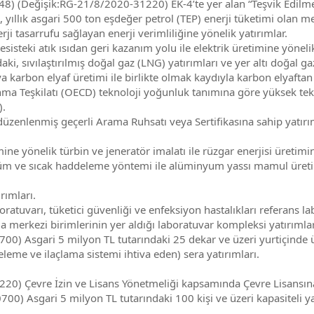
) (Değişik:RG-21/8/2020-31220) EK-4’te yer alan “Teşvik Edilmeye
yıllık asgari 500 ton eşdeğer petrol (TEP) enerji tüketimi olan me
tasarrufu sağlayan enerji verimliliğine yönelik yatırımlar.
esisteki atık ısıdan geri kazanım yolu ile elektrik üretimine yönelik
i, sıvılaştırılmış doğal gaz (LNG) yatırımları ve yer altı doğal g
 karbon elyaf üretimi ile birlikte olmak kaydıyla karbon elyaft
ma Teşkilatı (OECD) teknoloji yoğunluk tanımına göre yüksek tekno
).
zenlenmiş geçerli Arama Ruhsatı veya Sertifikasına sahip yatırı
ne yönelik türbin ve jeneratör imalatı ile rüzgar enerjisi üretimin
m ve sıcak haddeleme yöntemi ile alüminyum yassı mamul üretimi
rımları.
tuvarı, tüketici güvenliği ve enfeksiyon hastalıkları referans labo
a merkezi birimlerinin yer aldığı laboratuvar kompleksi yatırımlar
) Asgari 5 milyon TL tutarındaki 25 dekar ve üzeri yurtiçinde ür
leme ve ilaçlama sistemi ihtiva eden) sera yatırımları.
) Çevre İzin ve Lisans Yönetmeliği kapsamında Çevre Lisansına 
) Asgari 5 milyon TL tutarındaki 100 kişi ve üzeri kapasiteli yaş