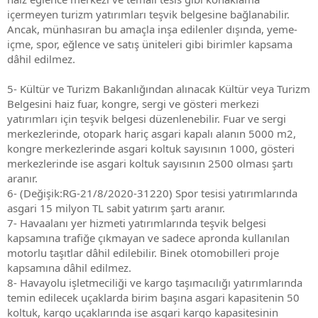
içermeyen turizm yatırımları teşvik belgesine bağlanabilir.
Ancak, münhasıran bu amaçla inşa edilenler dışında, yeme-
içme, spor, eğlence ve satış üniteleri gibi birimler kapsama
dâhil edilmez.
5- Kültür ve Turizm Bakanlığından alınacak Kültür veya Turizm
Belgesini haiz fuar, kongre, sergi ve gösteri merkezi
yatırımları için teşvik belgesi düzenlenebilir. Fuar ve sergi
merkezlerinde, otopark hariç asgari kapalı alanın 5000 m2,
kongre merkezlerinde asgari koltuk sayısının 1000, gösteri
merkezlerinde ise asgari koltuk sayısının 2500 olması şartı
aranır.
6- (Değişik:RG-21/8/2020-31220) Spor tesisi yatırımlarında
asgari 15 milyon TL sabit yatırım şartı aranır.
7- Havaalanı yer hizmeti yatırımlarında teşvik belgesi
kapsamına trafiğe çıkmayan ve sadece apronda kullanılan
motorlu taşıtlar dâhil edilebilir. Binek otomobilleri proje
kapsamına dâhil edilmez.
8- Havayolu işletmeciliği ve kargo taşımacılığı yatırımlarında
temin edilecek uçaklarda birim başına asgari kapasitenin 50
koltuk, kargo uçaklarında ise asgari kargo kapasitesinin