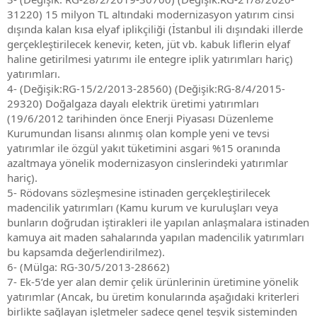
31220) 15 milyon TL altındaki modernizasyon yatırım cinsi
dışında kalan kısa elyaf iplikçiliği (İstanbul ili dışındaki illerde
gerçekleştirilecek kenevir, keten, jüt vb. kabuk liflerin elyaf
haline getirilmesi yatırımı ile entegre iplik yatırımları hariç)
yatırımları.
4- (Değişik:RG-15/2/2013-28560) (Değişik:RG-8/4/2015-
29320) Doğalgaza dayalı elektrik üretimi yatırımları
(19/6/2012 tarihinden önce Enerji Piyasası Düzenleme
Kurumundan lisansı alınmış olan komple yeni ve tevsi
yatırımlar ile özgül yakıt tüketimini asgari %15 oranında
azaltmaya yönelik modernizasyon cinslerindeki yatırımlar
hariç).
5- Rödovans sözleşmesine istinaden gerçekleştirilecek
madencilik yatırımları (Kamu kurum ve kuruluşları veya
bunların doğrudan iştirakleri ile yapılan anlaşmalara istinaden
kamuya ait maden sahalarında yapılan madencilik yatırımları
bu kapsamda değerlendirilmez).
6- (Mülga: RG-30/5/2013-28662)
7- Ek-5’de yer alan demir çelik ürünlerinin üretimine yönelik
yatırımlar (Ancak, bu üretim konularında aşağıdaki kriterleri
birlikte sağlayan işletmeler sadece genel teşvik sisteminden