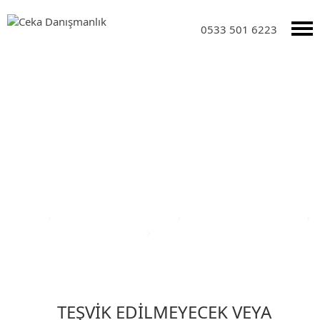
0533 501 6223
Yatırım Teşvik Sektörleri
Anasayfa
›
Yatırım Teşvik Sektörleri
›
Eğitim Yatırım Teşvikleri
›
Türkiye Yatırım Teşvik Belgesi
›
Hatay İli Yatırım Teşvik Belgesi
TEŞVİK EDİLMEYECEK VEYA