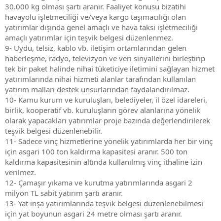
30.000 kg olması şartı aranır. Faaliyet konusu bizatihi
havayolu işletmeciliği ve/veya kargo taşımacılığı olan
yatırımlar dışında genel amaçlı ve hava taksi işletmeciliği
amaçlı yatırımlar için teşvik belgesi düzenlenmez.
9- Uydu, telsiz, kablo vb. iletişim ortamlarından gelen
haberleşme, radyo, televizyon ve veri sinyallerini birleştirip
tek bir paket halinde nihai tüketiciye iletimini sağlayan hizmet
yatırımlarında nihai hizmeti alanlar tarafından kullanılan
yatırım malları destek unsurlarından faydalandırılmaz.
10- Kamu kurum ve kuruluşları, belediyeler, il özel idareleri,
birlik, kooperatif vb. kuruluşların görev alanlarına yönelik
olarak yapacakları yatırımlar proje bazında değerlendirilerek
teşvik belgesi düzenlenebilir.
11- Sadece vinç hizmetlerine yönelik yatırımlarda her bir vinç
için asgari 100 ton kaldırma kapasitesi aranır. 500 ton
kaldırma kapasitesinin altında kullanılmış vinç ithaline izin
verilmez.
12- Çamaşır yıkama ve kurutma yatırımlarında asgari 2
milyon TL sabit yatırım şartı aranır.
13- Yat inşa yatırımlarında teşvik belgesi düzenlenebilmesi
için yat boyunun asgari 24 metre olması şartı aranır.