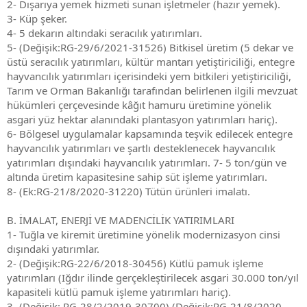
2- Dışarıya yemek hizmeti sunan işletmeler (hazır yemek).
3- Küp şeker.
4- 5 dekarın altındaki seracılık yatırımları.
5- (Değişik:RG-29/6/2021-31526) Bitkisel üretim (5 dekar ve
üstü seracılık yatırımları, kültür mantarı yetiştiriciliği, entegre
hayvancılık yatırımları içerisindeki yem bitkileri yetiştiriciliği,
Tarım ve Orman Bakanlığı tarafından belirlenen ilgili mevzuat
hükümleri çerçevesinde kâğıt hamuru üretimine yönelik
asgari yüz hektar alanındaki plantasyon yatırımları hariç).
6- Bölgesel uygulamalar kapsamında teşvik edilecek entegre
hayvancılık yatırımları ve şartlı desteklenecek hayvancılık
yatırımları dışındaki hayvancılık yatırımları. 7- 5 ton/gün ve
altında üretim kapasitesine sahip süt işleme yatırımları.
8- (Ek:RG-21/8/2020-31220) Tütün ürünleri imalatı.
B. İMALAT, ENERJİ VE MADENCİLİK YATIRIMLARI
1- Tuğla ve kiremit üretimine yönelik modernizasyon cinsi
dışındaki yatırımlar.
2- (Değişik:RG-22/6/2018-30456) Kütlü pamuk işleme
yatırımları (Iğdır ilinde gerçekleştirilecek asgari 30.000 ton/yıl
kapasiteli kütlü pamuk işleme yatırımları hariç).
3- (Değişik: RG-28/2/2019-30700) (Değişik:RG-21/8/2020-