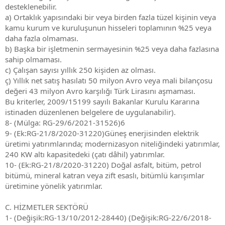
desteklenebilir.
a) Ortaklık yapısındaki bir veya birden fazla tüzel kişinin veya
kamu kurum ve kuruluşunun hisseleri toplamının %25 veya
daha fazla olmaması.
b) Başka bir işletmenin sermayesinin %25 veya daha fazlasına
sahip olmaması.
c) Çalışan sayısı yıllık 250 kişiden az olması.
ç) Yıllık net satış hasılatı 50 milyon Avro veya mali bilançosu
değeri 43 milyon Avro karşılığı Türk Lirasını aşmaması.
Bu kriterler, 2009/15199 sayılı Bakanlar Kurulu Kararına
istinaden düzenlenen belgelere de uygulanabilir).
8- (Mülga: RG-29/6/2021-31526)6
9- (Ek:RG-21/8/2020-31220)Güneş enerjisinden elektrik
üretimi yatırımlarında; modernizasyon niteliğindeki yatırımlar,
240 KW altı kapasitedeki (çatı dâhil) yatırımlar.
10- (Ek:RG-21/8/2020-31220) Doğal asfalt, bitüm, petrol
bitümü, mineral katran veya zift esaslı, bitümlü karışımlar
üretimine yönelik yatırımlar.
C. HİZMETLER SEKTÖRÜ
1- (Değişik:RG-13/10/2012-28440) (Değişik:RG-22/6/2018-