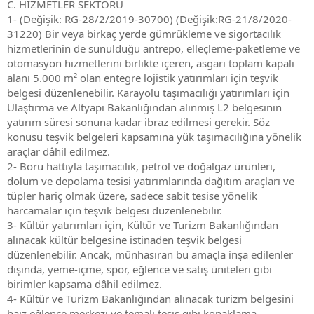
C. HİZMETLER SEKTÖRÜ
1- (Değişik: RG-28/2/2019-30700) (Değişik:RG-21/8/2020-
31220) Bir veya birkaç yerde gümrükleme ve sigortacılık
hizmetlerinin de sunulduğu antrepo, elleçleme-paketleme ve
otomasyon hizmetlerini birlikte içeren, asgari toplam kapalı
alanı 5.000 m² olan entegre lojistik yatırımları için teşvik
belgesi düzenlenebilir. Karayolu taşımacılığı yatırımları için
Ulaştırma ve Altyapı Bakanlığından alınmış L2 belgesinin
yatırım süresi sonuna kadar ibraz edilmesi gerekir. Söz
konusu teşvik belgeleri kapsamına yük taşımacılığına yönelik
araçlar dâhil edilmez.
2- Boru hattıyla taşımacılık, petrol ve doğalgaz ürünleri,
dolum ve depolama tesisi yatırımlarında dağıtım araçları ve
tüpler hariç olmak üzere, sadece sabit tesise yönelik
harcamalar için teşvik belgesi düzenlenebilir.
3- Kültür yatırımları için, Kültür ve Turizm Bakanlığından
alınacak kültür belgesine istinaden teşvik belgesi
düzenlenebilir. Ancak, münhasıran bu amaçla inşa edilenler
dışında, yeme-içme, spor, eğlence ve satış üniteleri gibi
birimler kapsama dâhil edilmez.
4- Kültür ve Turizm Bakanlığından alınacak turizm belgesini
haiz eğlence merkezi ve temalı tesis gibi konaklama