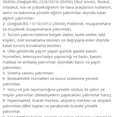
30456) (Değişik:RG-22/6/2018-30456) Okul öncesi, ilkokul,
ortaokul, lise ve yükseköğretim ile hava araçlarının kullanım,
tamir ve bakımına yönelik eğitim yatırımları dışında kalan
eğitim yatırımları.
2- (Değişik:RG-13/10/2012-28440) Poliklinik, muayenehane
ve müşterek muayenehane yatırımları.
3- Turizm yatırım/işletme belgeli oteller, butik oteller, tatil
köyleri, özel konaklama tesisleri ve dağ/yayla evleri dışında
kalan turizm konaklama tesisleri.
4- Ülke genelinde yayım yapan günlük gazete basım
hizmetleri, televizyon/radyo yayıncılığı ve baskı, basım,
matbaa ve ambalaj yatırımları dışındaki basın ve yayın
yatırımları.
5- Sinema salonu yatırımları.
6- Müteahhitlik hizmetleri ve konut üretimine yönelik
yatırımlar.
7- Yolcu ve yük taşımacılığına yönelik otobüs ile çekici ve
treyler yatırımları (Belediyelerin yapacakları yatırımlar hariç).
8- Hipermarket, ticaret merkezi, alışveriş merkezi ve otopark
yatırımları dâhil toptan ve perakende ticarete yönelik
yatırımlar.
9- Kara taşıtları bakım, onarım ve servis istasyonu yatırımları.