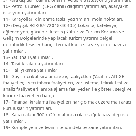
10- Petrol ürünleri (LPG dâhil) dağıtım yatırımları, akaryakıt
istasyonu yatırımları.
11- Karayolları dinlenme tesisi yatırımları, mola noktaları.
12- (Değişik:RG-28/4/2018-30405) Lokanta, kafeterya,
eğlence yeri, günübirlik tesis (Kültür ve Turizm Koruma ve
Gelişim Bölgelerinde yapılacak turizm yatırım belgeli
günübirlik tesisler hariç), termal kür tesisi ve yüzme havuzu
yatırımları.
13- Yat ithali yatırımları.
14- Taşıt kiralama yatırımları.
15- Halı yıkama yatırımları.
16- Gayrimenkul kiralama ve iş faaliyetleri (Yazılım, AR-GE
faaliyetler,i, veri tabanı faaliyetleri, veri işleme, teknik test ve
analiz faaliyetleri, ambalajlama faaliyetleri ile gösteri, sergi ve
kongre faaliyetleri hariç).
17- Finansal kiralama faaliyetleri hariç olmak üzere mali aracı
kuruluşların yatırımları.
18- Kapalı alanı 500 m2’nin altında olan soğuk hava deposu
yatırımları.
19- Komple yeni ve tevsi niteliğindeki tersane yatırımları.