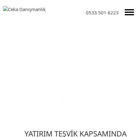
0533 501 6223
Yatırım Teşvik Sektörleri
Anasayfa
›
Yatırım Teşvik Sektörleri
›
Eğitim Yatırım Teşvikleri
›
Türkiye Yatırım Teşvik Belgesi
›
Ağrı ili Yatırım Teşvik Belgesi
YATIRIM TEŞVİK KAPSAMINDA