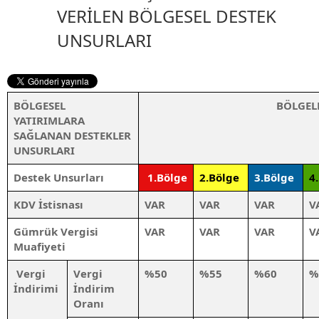
VERİLEN BÖLGESEL DESTEK
UNSURLARI
BÖLGESEL
BÖLGEL
YATIRIMLARA
SAĞLANAN DESTEKLER
UNSURLARI
Destek Unsurları
1.Bölge
2.Bölge
3.Bölge
4
KDV İstisnası
VAR
VAR
VAR
V
Gümrük Vergisi
VAR
VAR
VAR
V
Muafiyeti
Vergi
Vergi
%50
%55
%60
%
İndirimi
İndirim
Oranı