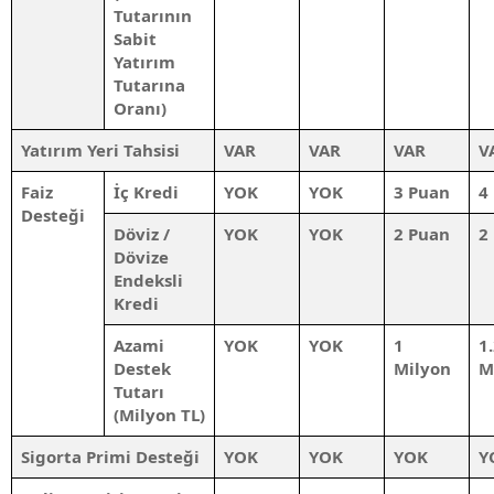
Tutarının
Sabit
Yatırım
Tutarına
Oranı)
Yatırım Yeri Tahsisi
VAR
VAR
VAR
V
Faiz
İç Kredi
YOK
YOK
3 Puan
4
Desteği
Döviz /
YOK
YOK
2 Puan
2
Dövize
Endeksli
Kredi
Azami
YOK
YOK
1
1
Destek
Milyon
M
Tutarı
(
Milyon
TL)
Sigorta Primi Desteği
YOK
YOK
YOK
Y