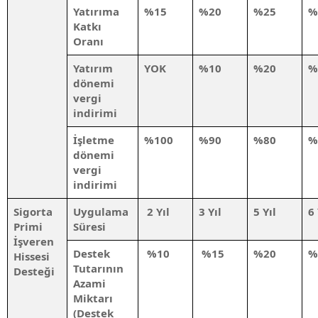
Yatırıma
%15
%20
%25
%
Katkı
Oranı
Yatırım
YOK
%10
%20
%
dönemi
vergi
indirimi
İşletme
%100
%90
%80
%
dönemi
vergi
indirimi
Sigorta
Uygulama
2 Yıl
3 Yıl
5 Yıl
6 
Primi
Süresi
İşveren
Destek
%10
%15
%20
%
Hissesi
Tutarının
Desteği
Azami
Miktarı
(Destek