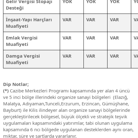
Gelir Vergisi Stopajı
YOK
YOK
YOK
Y
Desteği
İnşaat-Yapı Harçları
VAR
VAR
VAR
V
Muafiyeti
Emlak Vergisi
VAR
VAR
VAR
V
Muafiyeti
Damga Vergisi
VAR
VAR
VAR
V
Muafiyeti
Dip Notlar;
(*)
Cazibe Merkezleri Programı kapsamında yer alan 4 üncü
ve 5 inci bölge illerindeki organize sanayi bölgeleri (Elazığ,
Malatya, Adıyaman,Tunceli,Erzurum, Erzincan, Gümüşhane,
Bayburt) ile Kilis ilindeyer alan organize sanayi bölgelerinde
gerçekleştirilecek bölgesel, büyük ölçekli ve stratejik teşvik
uygulamaları kapsamındaki yatırımlar, tabi olunan uygulama
kapsamında 6 ncı bölgede uygulanan desteklerden aynı oran,
miktar, süre ve şartlarda yararlanır.