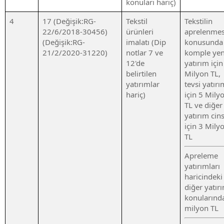
konuları hariç)
4
17 (Değişik:RG-
Tekstil
Tekstilin
22/6/2018-30456)
ürünleri
aprelenmes
(Değişik:RG-
imalatı (Dip
konusunda
21/2/2020-31220)
notlar 7 ve
komple yen
12'de
yatırım içi
belirtilen
Milyon TL,
yatırımlar
tevsi yatırı
hariç)
için 5 Mily
TL ve diğer
yatırım cins
için 3 Mily
TL
Apreleme
yatırımları
haricindeki
diğer yatır
konularınd
milyon TL