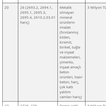
20
26 (2693.2, 2694.1,
Metalik
3 Milyon T
2695.1, 2695.3,
olmayan
2695.4, 2610.2.03.01
mineral
hariç)
ürünlerin
imalatı
(fırınlanmış
kilden,
kiremit,
biriket, tuğla
ve inşaat
malzemeleri,
çimento,
inşaat amaçlı
beton
ürünleri, hazır
beton, harç,
çok katlı
yalıtım
camları hariç)
27
2720, 273
Demir-çelik
3 Milyon T