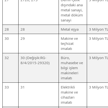
dışındaki ana
metal sanayi,
metal döküm
sanayi
28
28
Metal eşya
3 Milyon T
30
29
Makine ve
3 Milyon T
teçhizat
imalatı
32
30 (Değişik:RG-
Büro,
3 Milyon T
8/4/2015-29320)
muhasebe ve
bilgi işlem
makineleri
imalatı
33
31
Elektrikli
3 Milyon T
makine ve
cihazları
imalatı