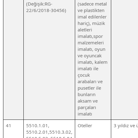
(Değişik:RG-
(sadece metal
22/6/2018-30456)
ve plastikten
imal edilenler
hariç), müzik
aletleri
imalatı,spor
malzemeleri
imalatı, oyun
ve oyuncak
imalatı, kalem
imalatı ile
çocuk
arabaları ve
pusetler ile
bunların
aksam ve
parçaları
imalatı
41
5510.1.01,
Oteller
3 yıldız ve 
5510.2.01,5510.3.02,