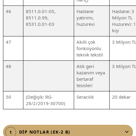
46
8511.0.01-05,
Hastane
Hastane: 3
8511.0.99,
yatırımı,
Milyon TL
8531.0.01-03
huzurevi
Huzurevi: 
kişi
47
Akıllı çok
3 Milyon T
fonksiyonlu
teknik tekstil
48
Atık geri
3 Milyon T
kazanım veya
bertaraf
tesisleri
50
(Değişik: RG-
Seracılık
20 dekar
28/2/2019-30700)
DİP NOTLAR (EK-2 B)
1