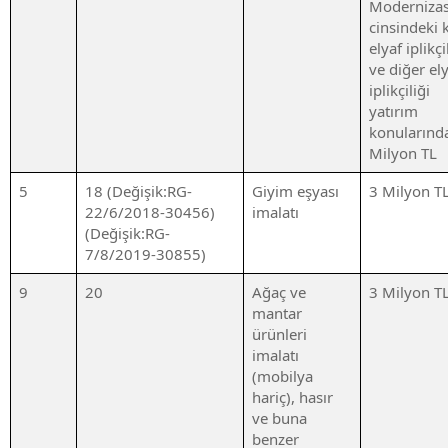
Moderniza
cinsindeki 
elyaf iplikçi
ve diğer el
iplikçiliği
yatırım
konularınd
Milyon TL
5
18 (Değişik:RG-
Giyim eşyası
3 Milyon T
22/6/2018-30456)
imalatı
(Değişik:RG-
7/8/2019-30855)
9
20
Ağaç ve
3 Milyon T
mantar
ürünleri
imalatı
(mobilya
hariç), hasır
ve buna
benzer