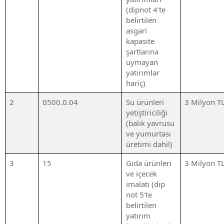
(dipnot 4’te
belirtilen
asgari
kapasite
şartlarına
uymayan
yatırımlar
hariç)
2
0500.0.04
Su ürünleri
3 Milyon T
yetiştiriciliği
(balık yavrusu
ve yumurtası
üretimi dahil)
3
15
Gıda ürünleri
3 Milyon T
ve içecek
imalatı (dip
not 5'te
belirtilen
yatırım