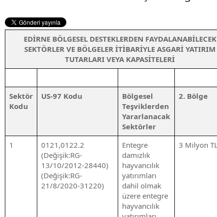
EDİRNE BÖLGESEL DESTEKLERDEN FAYDALANABİLECEK
SEKTÖRLER VE BÖLGELER İTİBARİYLE ASGARİ YATIRIM
TUTARLARI VEYA KAPASİTELERİ
Sektör
US-97 Kodu
Bölgesel
2. Bölge
Kodu
Teşviklerden
Yararlanacak
Sektörler
1
0121,0122.2
Entegre
3 Milyon T
(Değişik:RG-
damızlık
13/10/2012-28440)
hayvancılık
(Değişik:RG-
yatırımları
21/8/2020-31220)
dahil olmak
üzere entegre
hayvancılık
yatırımları