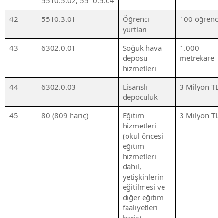
5510.5.02, 5510.5.04
42
5510.3.01
Öğrenci
100 öğrenc
yurtları
43
6302.0.01
Soğuk hava
1.000
deposu
metrekare
hizmetleri
44
6302.0.03
Lisanslı
3 Milyon T
depoculuk
45
80 (809 hariç)
Eğitim
3 Milyon T
hizmetleri
(okul öncesi
eğitim
hizmetleri
dahil,
yetişkinlerin
eğitilmesi ve
diğer eğitim
faaliyetleri
hariç)