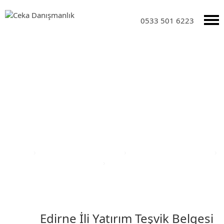
0533 501 6223
Yatırım Teşvik Sektörleri
Anasayfa
›
Yatırım Teşvik Sektörleri
›
Eğitim Yatırım Teşvikleri
›
Türkiye Yatırım Teşvik Belgesi
›
Edirne İli Yatırım Teşvik Belgesi
Edirne İli Yatırım Teşvik Belgesi