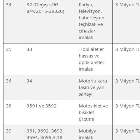
34
32 (Değişik:RG-
Radyo,
3 Milyon T
8/4/2015-29320)
televizyon,
haberleşme
teçhizatı ve
cihazları
imalatı
35
33
Tıbbi aletler
3 Milyon T
hassas ve
optik aletler
imalatı
36
34
Motorlu kara
3 Milyon T
taşıtı ve yan
sanayi
38
3591 ve 3592
Motosiklet ve
3 Milyon T
bisiklet
üretimi
39
361, 3692, 3693,
Mobilya
3 Milyon T
3694, 3699.3.18
imalatı