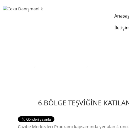
Anasa
İletişi
Yatırım Teşvik Sektörleri
Anasayfa
›
Yatırım Teşvik Sektörleri
›
Eğitim Yatırım Teşvi
6.BÖLGE TEŞVİĞİNE KATILAN
Cazibe Merkezleri Programı kapsamında yer alan 4 üncü ve