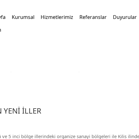
yfa
Kurumsal
Hizmetlerimiz
Referanslar
Duyurular
m
kleri
›
Türkiye Yatırım Teşvik Belgesi
›
İstanbul İli Yatırım Teşvik 
 YENİ İLLER
 5 inci bölge illerindeki organize sanayi bölgeleri ile Kilis ilind